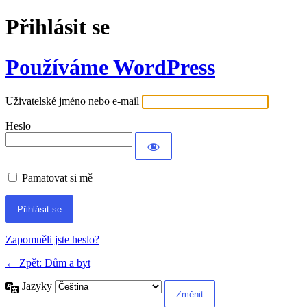
Přihlásit se
Používáme WordPress
Uživatelské jméno nebo e-mail
Heslo
Pamatovat si mě
Alternative:
Zapomněli jste heslo?
← Zpět: Dům a byt
Jazyky