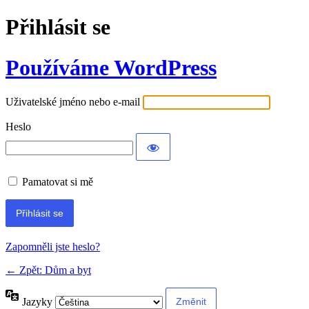
Přihlásit se
Používáme WordPress
Uživatelské jméno nebo e-mail
Heslo
Pamatovat si mě
Alternative:
Zapomněli jste heslo?
← Zpět: Dům a byt
Jazyky