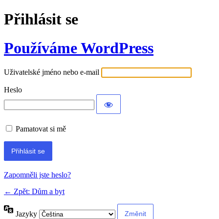
Přihlásit se
Používáme WordPress
Uživatelské jméno nebo e-mail
Heslo
Pamatovat si mě
Alternative:
Zapomněli jste heslo?
← Zpět: Dům a byt
Jazyky