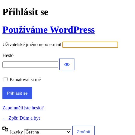
Přihlásit se
Používáme WordPress
Uživatelské jméno nebo e-mail
Heslo
Pamatovat si mě
Alternative:
Zapomněli jste heslo?
← Zpět: Dům a byt
Jazyky