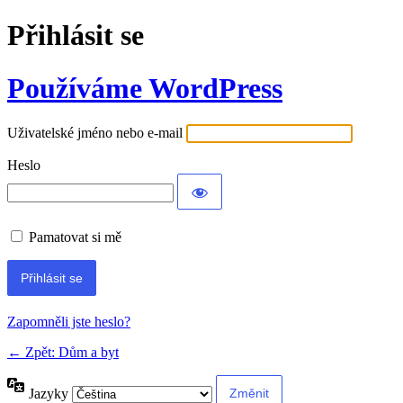
Přihlásit se
Používáme WordPress
Uživatelské jméno nebo e-mail
Heslo
Pamatovat si mě
Alternative:
Zapomněli jste heslo?
← Zpět: Dům a byt
Jazyky