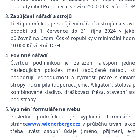
hodnoty cihel Porotherm ve výši 250 000 Kč včetně DP
Zapůjčení nářadí a strojů
Třetí podmínkou je zapůjčení nářadí a strojů na stavb
období od 1. července do 31. října 2024 v jakék
půjčovně na území České republiky v minimální hodn
10 000 Kč včetně DPH.
Povinné nářadí
Čtvrtou podmínkou je zařazení alespoň jedné
následujících položek mezi zapůjčené nářadí, kt
podporují jednoduchost a rychlost práce s cihlam
stropy: ruční pila (doporučujeme. Alligator), stolová pi
kombinované kladivo, drážkovací fréza, stavební sto
pod stropy.
Vyplnění formuláře na webu
Poslední podmínkou je vyplnění formuláře 
stránce
www.wienerberger.cz
v průběhu trvání akce.
třeba uvést osobní údaje (jméno, příjmení, e-ma