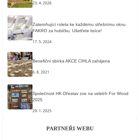
23. 4. 2026
Zatemňující roleta ke každému střešnímu oknu
FAKRO za hubičku. Ušetřete tisíce!
17. 5. 2024
Benefiční sbírka AKCE CIHLA zahájena
6. 8. 2021
Společnost HK-Dřestav zve na veletrh For Wood
2025
29. 1. 2025
PARTNEŘI WEBU