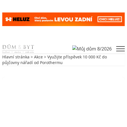
Skip to content
Men
Hlavní stránka
>
Akce
> Využijte příspěvek 10 000 Kč do
půjčovny nářadí od Porothermu
Zpět na Akce
AKCE
Využijte příspěvek 10 000 Kč do
půjčovny nářadí od Porothermu
15. 7. 2024
3 min. čtení