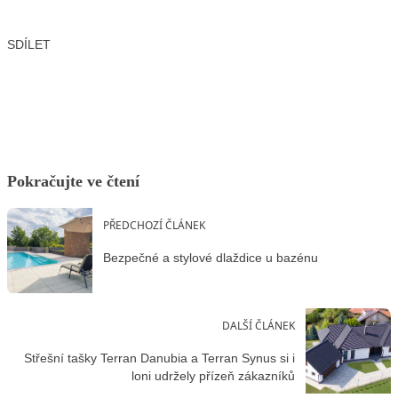
SDÍLET
Facebook
X
LinkedIn
Email
Pokračujte ve čtení
PŘEDCHOZÍ ČLÁNEK
Bezpečné a stylové dlaždice u bazénu
DALŠÍ ČLÁNEK
Střešní tašky Terran Danubia a Terran Synus si i
loni udržely přízeň zákazníků