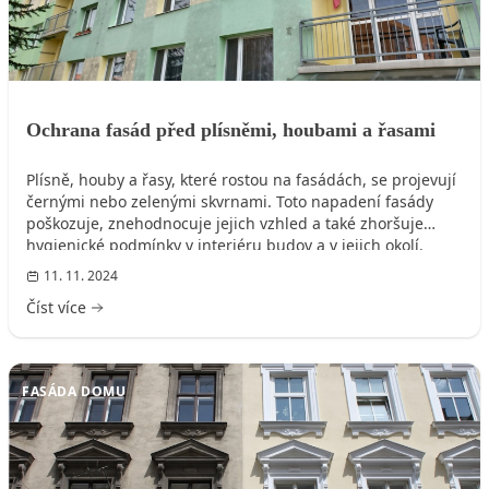
Ochrana fasád před plísněmi, houbami a řasami
Plísně, houby a řasy, které rostou na fasádách, se projevují
černými nebo zelenými skvrnami. Toto napadení fasády
poškozuje, znehodnocuje jejich vzhled a také zhoršuje
hygienické podmínky v interiéru budov a v jejich okolí.
Dlouhodobé řešení těchto potíží nabízí speciální fasádní
11. 11. 2024
barva SANATHERM B silikon PREVENSIL.
Číst více
FASÁDA DOMU