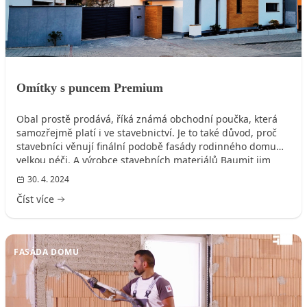
Omítky s puncem Premium
Obal prostě prodává, říká známá obchodní poučka, která
samozřejmě platí i ve stavebnictví. Je to také důvod, proč
stavebníci věnují finální podobě fasády rodinného domu
velkou péči. A výrobce stavebních materiálů Baumit jim
nabídkou svých prémiových omítek volbu značně ulehčuje.
30. 4. 2024
Číst více
FASÁDA DOMU