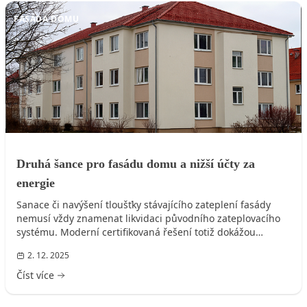
FASÁDA DOMU
Druhá šance pro fasádu domu a nižší účty za
energie
Sanace či navýšení tloušťky stávajícího zateplení fasády
nemusí vždy znamenat likvidaci původního zateplovacího
systému. Moderní certifikovaná řešení totiž dokážou
starou...
2. 12. 2025
Číst více