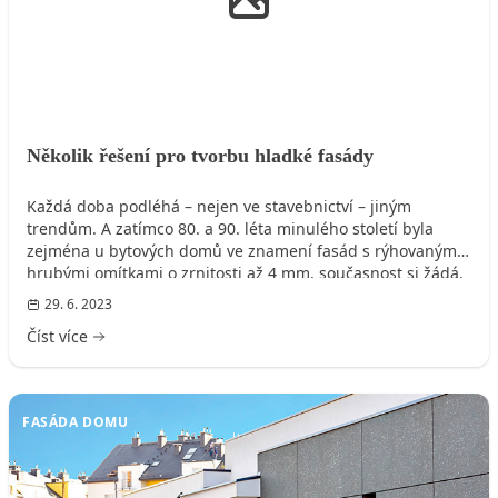
Několik řešení pro tvorbu hladké fasády
Každá doba podléhá – nejen ve stavebnictví – jiným
trendům. A zatímco 80. a 90. léta minulého století byla
zejména u bytových domů ve znamení fasád s rýhovanými
hrubými omítkami o zrnitosti až 4 mm, současnost si žádá,
skrze přání architektů i investorů, velmi moderní hladké
29. 6. 2023
povrchy fasád. Společnost Baumit se právě hladkými
Číst více
fasádami zabývá již od roku 2012.
FASÁDA DOMU