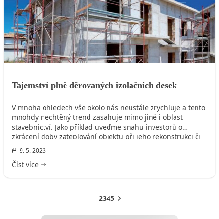
Tajemství plně děrovaných izolačních desek
V mnoha ohledech vše okolo nás neustále zrychluje a tento
mnohdy nechtěný trend zasahuje mimo jiné i oblast
stavebnictví. Jako příklad uveďme snahu investorů o
zkrácení doby zateplování objektu při jeho rekonstrukci či
výstavbě, která byla často řízena striktními a dlouhými
9. 5. 2023
technologickými přestávkami nutnými pro celkové vysušení
Číst více
zdiva. Zateplovací systém Baumit open však tato pravidla
na stavbách mění.
1
2
3
4
5
Další