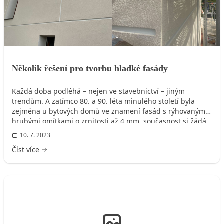
Několik řešení pro tvorbu hladké fasády
Každá doba podléhá – nejen ve stavebnictví – jiným
trendům. A zatímco 80. a 90. léta minulého století byla
zejména u bytových domů ve znamení fasád s rýhovanými
hrubými omítkami o zrnitosti až 4 mm, současnost si žádá,
skrze přání architektů i investorů, velmi moderní hladké
10. 7. 2023
povrchy fasád. Společnost Baumit se právě hladkými
Číst více
fasádami zabývá již od roku 2012.
FASÁDA DOMU