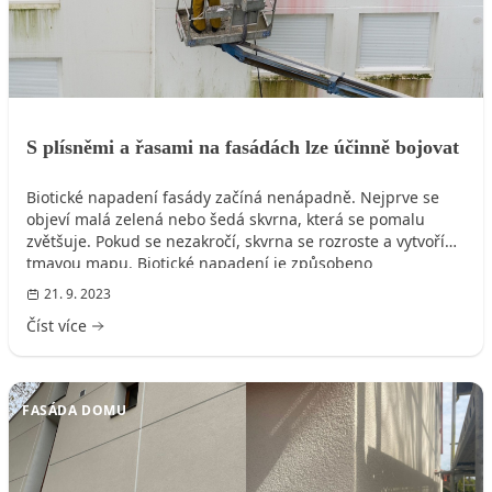
S plísněmi a řasami na fasádách lze účinně bojovat
Biotické napadení fasády začíná nenápadně. Nejprve se
objeví malá zelená nebo šedá skvrna, která se pomalu
zvětšuje. Pokud se nezakročí, skvrna se rozroste a vytvoří
tmavou mapu. Biotické napadení je způsobeno
mikroorganismy, které jsou součástí přírody již po miliony
21. 9. 2023
let. Tyto mikroorganismy mohou napadnout i povrchy
Číst více
stavebních konstrukcí. Nejprve se na fasádě usídlí bakterie,
následují řasy a nakonec plísně.
FASÁDA DOMU