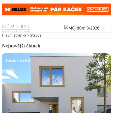
Skip to content
Men
Hlavní stránka
>
Stavba
Nejnovější článek
FASÁDA DOMU