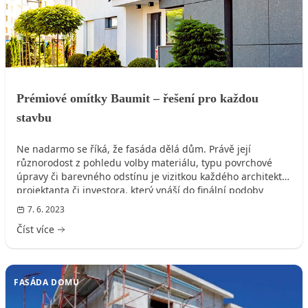
Prémiové omítky Baumit – řešení pro každou
stavbu
Ne nadarmo se říká, že fasáda dělá dům. Právě její
různorodost z pohledu volby materiálu, typu povrchové
úpravy či barevného odstínu je vizitkou každého architekta,
projektanta či investora, který vnáší do finální podoby
rodinného či bytového domu svůj individuální pohled a
7. 6. 2023
představy.
Číst více
FASÁDA DOMU