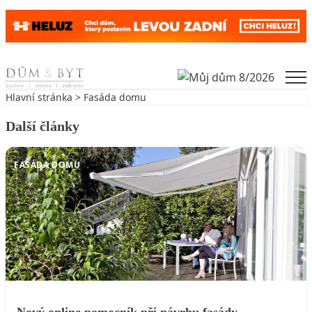
Skip to content
Men
Hlavní stránka
>
Fasáda domu
Další články
FASÁDA DOMU
Nový online pomocník při návrhu fasády