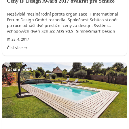
Ceny iF Design Award 2017 dvakrát pro Schüco
Nezávislá mezinárodní porota organizace iF International
Forum Design GmbH rozhodla! Společnost Schüco si opět
po roce odnáší dvě prestižní ceny za design. Systém
vchodových dveří Schüco ADS 90.SI SimplySmart Design
Edition získal cenu 2017 iF Design Award a panoramatický
28. 4. 2017
fasádní systém Schüco FWS 35 PD si zasloužil zlaté ocenění
Číst více
2017 iF Gold Award. Rozhodování nebylo jednoduché,
v soutěži se vybíralo z celkového počtu 5575 přihlášených
příspěvků z 59 zemí světa.
FASÁDA DOMU