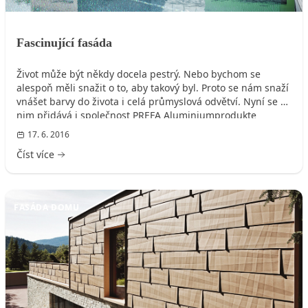
Fascinující fasáda
Život může být někdy docela pestrý. Nebo bychom se
alespoň měli snažit o to, aby takový byl. Proto se nám snaží
vnášet barvy do života i celá průmyslová odvětví. Nyní se k
nim přidává i společnost PREFA Aluminiumprodukte
s pestrou paletou barevných fasád, díky kterým budou
17. 6. 2016
architekti snáze přetvářet své kreativní nápady ve
Číst více
skutečnost.
FASÁDA DOMU