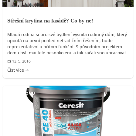
Střešní krytina na fasádě? Co by ne!
Mladá rodina si pro své bydlení vysnila rodinný dům, který
upoutá na první pohled netradičním řešením, bude
reprezentativní a přitom funkční. S původním projektem
domu byli majitelé nespokojeni, a tak začali spolupracovat
s architekty z MIO architects. Ti z dřívějšího projektu
13. 5. 2016
zachovali velké prosklení a otevřenou galerii, s nímž skvěle
Číst více
ladí tmavě šedá falcovaná střešní krytina Lindab SRP Click.
Aby dům působil kompaktně, je tato krytina využita i na
plášť celého domu. Na výraznosti a kontrastu mu dodává
kombinace fasády na bočních zdech s bílými štíty, do nichž
FASÁDA DOMU
jsou umístěna okna s výrazným orámováním.