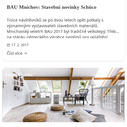
BAU Mnichov: Stavební novinky Schüco
Tisíce návštěvníků se po dvou letech opět potkaly s
významnými vystavovateli stavebních materiálů.
Mnichovský veletrh BAU 2017 byl tradičně velkolepý. Třeba
na stánku německého výrobce systémů pro opláštění
budov společnosti Schüco se v jednom okamžiku dokázalo
17. 2. 2017
nashromáždit až tisíc zájemců o fasády, okna, dveře a
Číst více
posuvy. Konstrukce stánku zaujala na první pohled, neboť
její nemalá část byla utkaná z designové fasády FACID.
FASÁDA DOMU