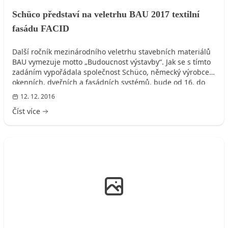
Schüco představí na veletrhu BAU 2017 textilní
fasádu FACID
Další ročník mezinárodního veletrhu stavebních materiálů
BAU vymezuje motto „Budoucnost výstavby“. Jak se s tímto
zadáním vypořádala společnost Schüco, německý výrobce
okenních, dveřních a fasádních systémů, bude od 16. do
21. ledna 2017 k vidění na stánku č. 301 v hale B1
12. 12. 2016
mnichovského výstaviště Messe München.
Číst více
FASÁDA DOMU