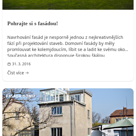
Pohrajte si s fasádou!
Navrhování fasád je nesporně jednou z nejkreativnějších
fází při projektování staveb. Domovní fasády by měly
promlouvat ke kolemjdoucím, líbit se a ladit ke svému okolí.
Současná architektura disponuje širokou škálou
technologických možností, díky kterým se architektům daří
31. 3. 2016
stavbám vnuknout originální a netradiční vzhled. Svůj podíl
Číst více
na tom mají i výrobky a fasádní technologie od společnosti
LB Cemix.
FASÁDA DOMU