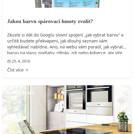
Jakou barvu spárovací hmoty zvolit?
Zkuste si dát do Googlu slovní spojení „jak vybrat barvu“ a
určitě budete překvapeni, jak dlouhý seznam vám
vyhledávač nabídne. Ano, na webu vám poradí, jak vybrat
barvu na vlasy, podlahy, rtěnky, zdi nebo koberce, ale víte,
jak vybrat barvu spárovací hmoty mezi obklady a dlažbu ve
25. 4. 2016
vaší koupelně či kuchyni?
Číst více
FASÁDA DOMU