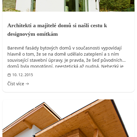
Architekti a majitelé domů si našli cestu k
designovým omítkám
Barevné fasády bytových domů v současnosti vypovídají
hlavně o tom, že se na domě udělalo zateplení a s ním
související stavební úpravy. Je pravda, že šeď původních
domů byla monotónní, neestetická až nudná. Nehezký je
však i druhý extrém s barevnými kontrasty, použitím
10. 12. 2015
složitých vzorů či nápadných tvarových řešení.
Číst více
FASÁDA DOMU