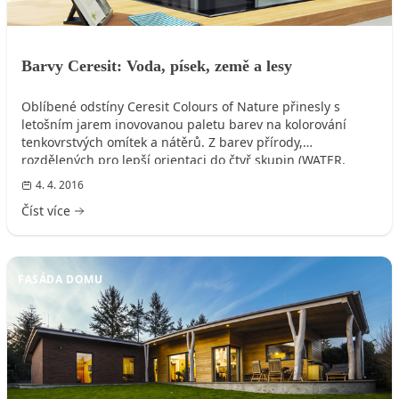
Barvy Ceresit: Voda, písek, země a lesy
Oblíbené odstíny Ceresit Colours of Nature přinesly s
letošním jarem inovovanou paletu barev na kolorování
tenkovrstvých omítek a nátěrů. Z barev přírody,
rozdělených pro lepší orientaci do čtyř skupin (WATER,
SAND, EARTH a FOREST) a reprezentovaných čtyřmi prvky
4. 4. 2016
(modrým, červeným, žlutým a zeleným) si určitě vyberete.
Číst více
FASÁDA DOMU