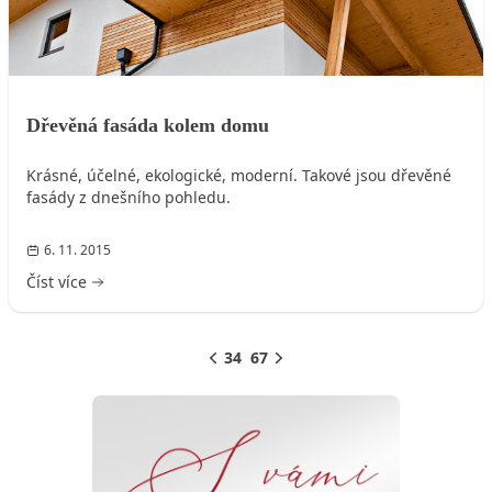
Dřevěná fasáda kolem domu
Krásné, účelné, ekologické, moderní. Takové jsou dřevěné
fasády z dnešního pohledu.
6. 11. 2015
Číst více
3
4
5
6
7
Předchozí
Další