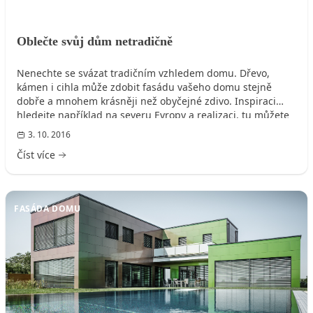
Oblečte svůj dům netradičně
Nenechte se svázat tradičním vzhledem domu. Dřevo,
kámen i cihla může zdobit fasádu vašeho domu stejně
dobře a mnohem krásněji než obyčejné zdivo. Inspiraci
hledejte například na severu Evropy a realizaci, tu můžete
poptat velmi jednoduše a nezávazně ještě dnes.
3. 10. 2016
Číst více
FASÁDA DOMU