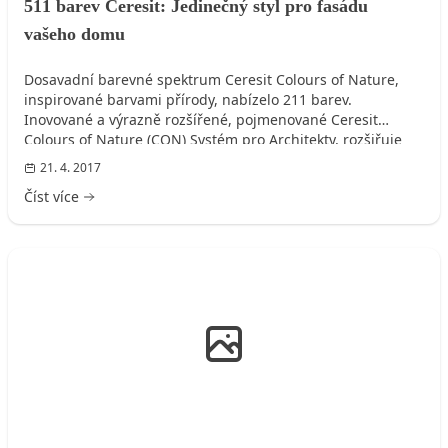
511 barev Ceresit: Jedinečný styl pro fasádu
vašeho domu
Dosavadní barevné spektrum Ceresit Colours of Nature,
inspirované barvami přírody, nabízelo 211 barev.
Inovované a výrazně rozšířené, pojmenované Ceresit
Colours of Nature (CON) Systém pro Architekty, rozšiřuje
nabídku barev až na 511. Moderní a „trendy“ barvy jsou
21. 4. 2017
určeny pro všechny tenkovrstvé omítky a fasádní nátěry
Číst více
Ceresit.
FASÁDA DOMU