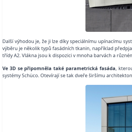
Další výhodou je, že ji lze díky speciálnímu upínacímu 
výběru je několik typů fasádních tkanin, například předpja
třídy A2. Vlákna jsou k dispozici v mnoha barvách a různém
Ve 3D se připomněla také parametrická fasáda
, ktero
systémy Schüco. Otevírají se tak dveře širšímu architekt