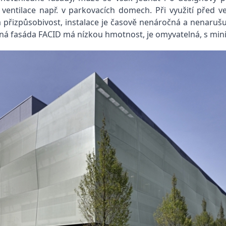
čná ventilace např. v parkovacích domech. Při využití pře
a přizpůsobivost, instalace je časově nenáročná a nenaruš
lná fasáda FACID má nízkou hmotnost, je omyvatelná, s mi