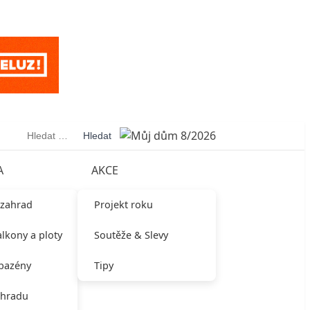
Vyhledávání
A
AKCE
 zahrad
Projekt roku
alkony a ploty
Soutěže & Slevy
 bazény
Tipy
ahradu