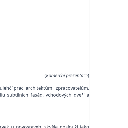
(
Komerční prezentace
)
ulehčí práci architektům i zpracovatelům.
iu subtilních fasád, vchodových dveří a
prvek u novostaveb, skvěle poslouží jako