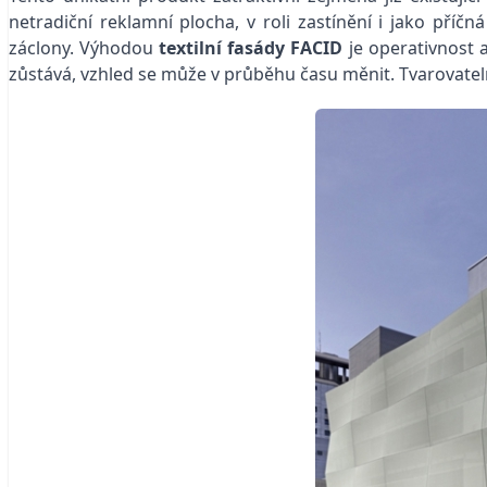
netradiční reklamní plocha, v roli zastínění i jako pří
záclony. Výhodou
textilní fasády FACID
je operativnost 
zůstává, vzhled se může v průběhu času měnit. Tvarovate