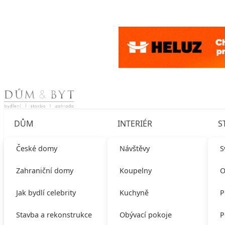
Skip to content
DŮM
INTERIÉR
S
České domy
Návštěvy
S
Zahraniční domy
Koupelny
O
Jak bydlí celebrity
Kuchyně
P
Stavba a rekonstrukce
Obývací pokoje
P