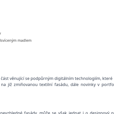
V
odsvíceným madlem
ást věnující se podpůrným digitálním technologiím, které 
na již zmiňovanou textilní fasádu, dále novinky v portfol
cí nevzhledné fasády, může se však jednat i o designový 