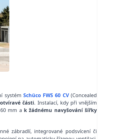
dní systém
Schüco FWS 60 CV
(Concealed
otvíravé části
. Instalací, kdy při vnějším
ch 60 mm a
k žádnému navyšování šířky
né zábradlí, integrované podsvícení či
pojení na automaticky řízenou ventilaci.