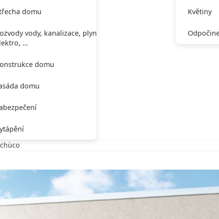
třecha domu
Květiny
ozvody vody, kanalizace, plynu,
Odpočine
lektro, …
onstrukce domu
asáda domu
abezpečení
ytápění
Schüco