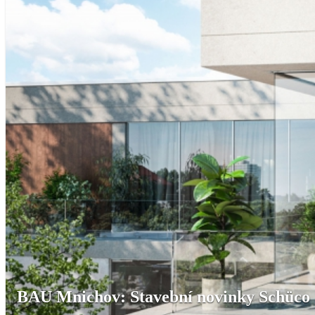
BAU Mnichov: Stavební novinky Schüco