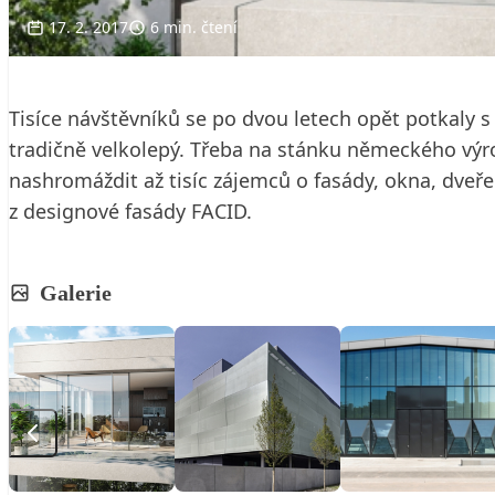
17. 2. 2017
6 min. čtení
Tisíce návštěvníků se po dvou letech opět potkaly 
tradičně velkolepý. Třeba na stánku německého vý
nashromáždit až tisíc zájemců o fasády, okna, dveře
z designové fasády FACID.
Galerie