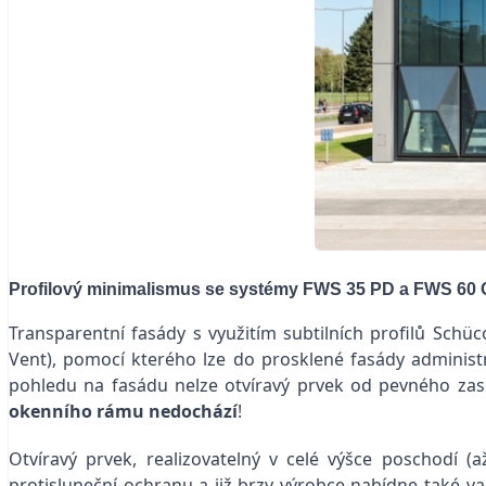
Profilový minimalismus se systémy FWS 35 PD a FWS 60
Transparentní fasády s využitím subtilních profilů Schü
Vent), pomocí kterého lze do prosklené fasády administ
pohledu na fasádu nelze otvíravý prvek od pevného za
okenního rámu nedochází
!
Otvíravý prvek, realizovatelný v celé výšce poschodí 
protisluneční ochranu a již brzy výrobce nabídne také v