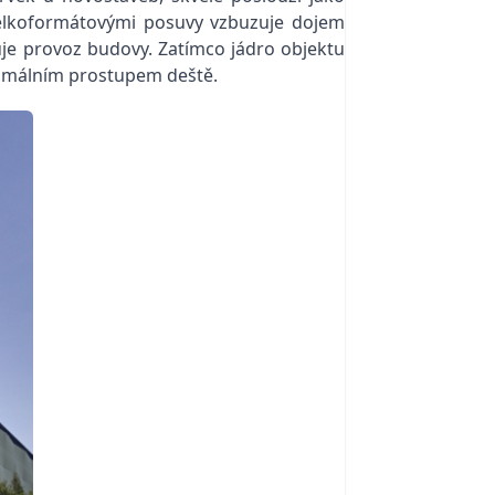
d velkoformátovými posuvy vzbuzuje dojem
uje provoz budovy. Zatímco jádro objektu
nimálním prostupem deště.