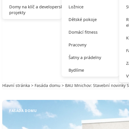
Domy na klíč a developerské
Ložnice
S
projekty
Dětské pokoje
R
e
Domácí fitness
K
Pracovny
F
Šatny a prádelny
Z
Bydlíme
V
Hlavní stránka
>
Fasáda domu
> BAU Mnichov: Stavební novinky 
Zpět na Fasáda domu
FASÁDA DOMU