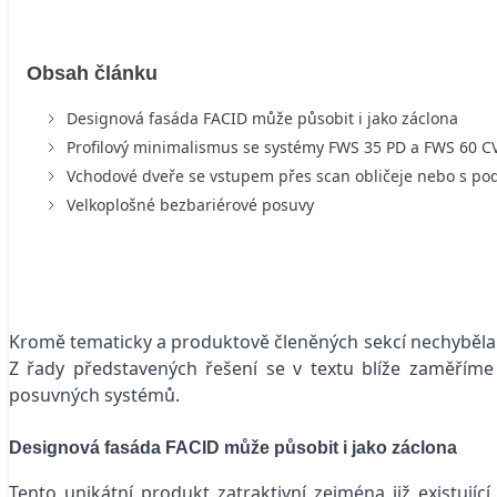
Obsah článku
Designová fasáda FACID může působit i jako záclona
Profilový minimalismus se systémy FWS 35 PD a FWS 60 C
Vchodové dveře se vstupem přes scan obličeje nebo s p
Velkoplošné bezbariérové posuvy
Kromě tematicky a produktově členěných sekcí nechyběla č
Z řady představených řešení se v textu blíže zaměříme 
posuvných systémů.
Designová fasáda FACID může působit i jako záclona
Tento unikátní produkt zatraktivní zejména již existují