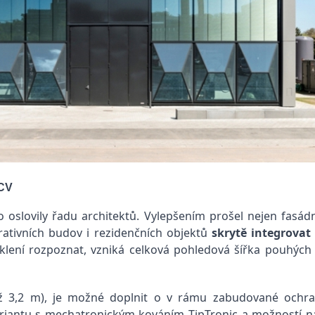
 CV
co oslovily řadu architektů. Vylepšením prošel nejen fasá
rativních budov i rezidenčních objektů
skrytě integrovat 
sklení rozpoznat, vzniká celková pohledová šířka pouhý
(až 3,2 m), je možné doplnit o v rámu zabudované ochran
ariantu s mechatronickým kováním TipTronic a možností na