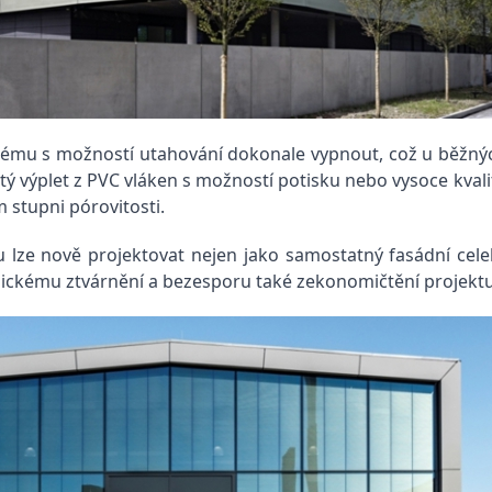
systému s možností utahování dokonale vypnout, což u běžn
tý výplet z PVC vláken s možností potisku nebo vysoce kvali
 stupni pórovitosti.
u lze nově projektovat nejen jako samostatný fasádní cele
onickému ztvárnění a bezesporu také zekonomičtění projektu