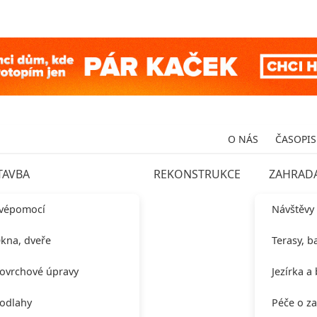
O NÁS
ČASOPIS
TAVBA
REKONSTRUKCE
ZAHRAD
vépomocí
Návštěvy
kna, dveře
Terasy, b
ovrchové úpravy
Jezírka a
odlahy
Péče o z