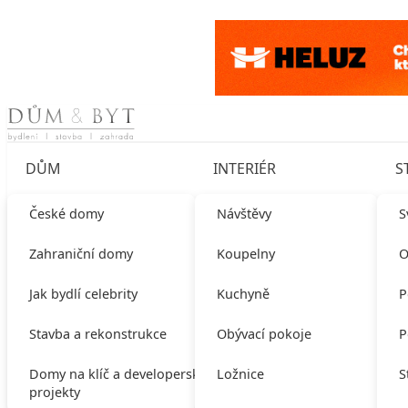
Skip to content
DŮM
INTERIÉR
S
České domy
Návštěvy
S
Zahraniční domy
Koupelny
O
Jak bydlí celebrity
Kuchyně
P
Stavba a rekonstrukce
Obývací pokoje
P
Domy na klíč a developerské
Ložnice
S
projekty