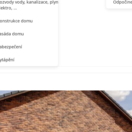
ozvody vody, kanalizace, plynu,
Odpočine
lektro, …
onstrukce domu
asáda domu
abezpečení
ytápění