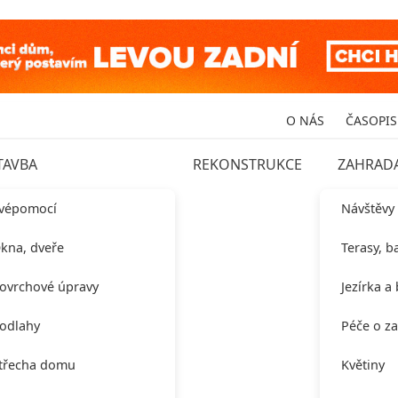
O NÁS
ČASOPIS
TAVBA
REKONSTRUKCE
ZAHRAD
vépomocí
Návštěvy
kna, dveře
Terasy, b
ovrchové úpravy
Jezírka a
odlahy
Péče o z
třecha domu
Květiny