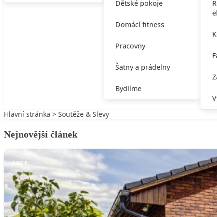
Dětské pokoje
R
e
Domácí fitness
K
Pracovny
F
Šatny a prádelny
Z
Bydlíme
V
Hlavní stránka
>
Soutěže & Slevy
Nejnovější článek
AKCE