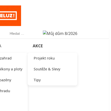
Vyhledávání
A
AKCE
 zahrad
Projekt roku
alkony a ploty
Soutěže & Slevy
 bazény
Tipy
ahradu