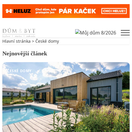
Skip to content
Men
Hlavní stránka
>
České domy
Nejnovější článek
ČESKÉ DOMY