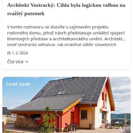
Architekt Vostracký: Cihla byla logickou volbou na
svažitý pozemek
V tomto rozhovoru se dozvíte o zajímavém projektu
rodinného domu, jehož návrh představuje unikátní spojení
klientových představ a architektonického umění. Architekt
Josef Vostracký odhaluje, jak probíhal výběr stavebních
materiálů, přizpůsobení návrhu specifickému pozemku a
1. 2. 2024
jak důležité je pro něho tvůrčí svoboda bez omezení
Číst více
předem stanovenými ideály klienta. Zjistěte, jak se zděný
dům osvědčil z hlediska energetické účinnosti a jak
architektonický ateliér přistupuje k projekcím atypických
domů, které odpovídají moderním trendům a požadavkům
ČESKÉ DOMY
klientů.