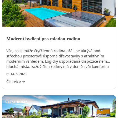
Moderní bydlení pro mladou rodinu
Vše, co si může čtyřčlenná rodina přát, se ukrývá pod
střechou prostorově úsporné dřevostavby s atraktivním
moderním vzhledem. Logicky uspořádaná dispozice nemá
hluchá místa, každý člen rodiny má v domě svůj komfort a
své soukromí a k tomu ještě přímý výstup z pokoje na
14. 8. 2023
prosluněnou terasu s nádherným bazénem.
Číst více
ČESKÉ DOMY