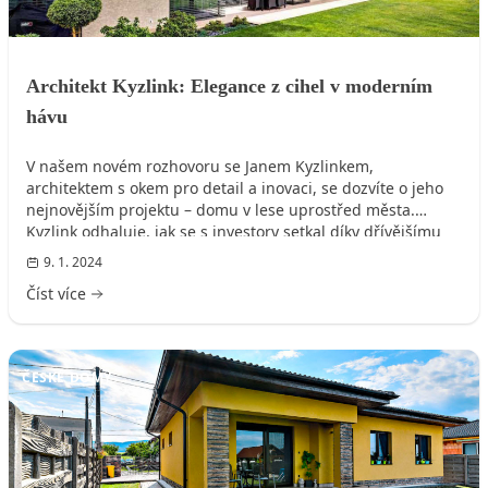
Architekt Kyzlink: Elegance z cihel v moderním
hávu
V našem novém rozhovoru se Janem Kyzlinkem,
architektem s okem pro detail a inovaci, se dozvíte o jeho
nejnovějším projektu – domu v lese uprostřed města.
Kyzlink odhaluje, jak se s investory setkal díky dřívějšímu
projektu publikovanému v časopisu a diskutuje o
9. 1. 2024
důležitosti poznání klienta pro finalizaci návrhu. Přestože
Číst více
při tvorbě domu narazil na několik výzev, včetně respektu k
prostředí a rozpočtu, projekt proběhl hladce.
ČESKÉ DOMY