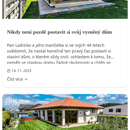
Nikdy není pozdě postavit si svůj vysněný dům
Pan Ladislav a jeho manželka si ve svých 44 letech
uvědomili, že nastal konečně ten pravý čas postavit si
vlastní dům, o kterém vždy snili. vzhledem k tomu, že
neměli se stavbou domu žádné zkušenosti a chtěli se
vyhnout zdlouhavému procesu papírování, nejlepším
14. 11. 2023
řešením pro ně byla stavba na klíč.
Číst více
ČESKÉ DOMY