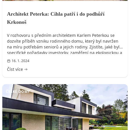
Architekt Peterka: Cihla patří i do podhůří
Krkonoš
V rozhovoru s předním architektem Karlem Peterkou se
dozvíte příběh vzniku rodinného domu, který byl navržen
na míru potřebám seniorů a jejich rodiny. Zjistíte, jaké byly
specifické požadavky investorky, zaměření na ekologickou a
energeticky efektivní stavbu, a proč byla dána přednost
16. 1. 2024
tradičním stavebním materiálům, jako je cihla. Architekt
Číst více
také sdílí své zkušenosti s autorským dozorem, zpětnou
vazbou od klientů a detaily o procesu projektování.
ČESKÉ DOMY