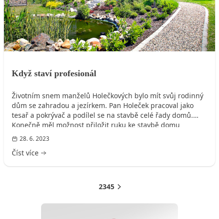
Když staví profesionál
Životním snem manželů Holečkových bylo mít svůj rodinný
dům se zahradou a jezírkem. Pan Holeček pracoval jako
tesař a pokrývač a podílel se na stavbě celé řady domů.
Konečně měl možnost přiložit ruku ke stavbě domu
vlastního.
28. 6. 2023
Číst více
1
2
3
4
5
Další