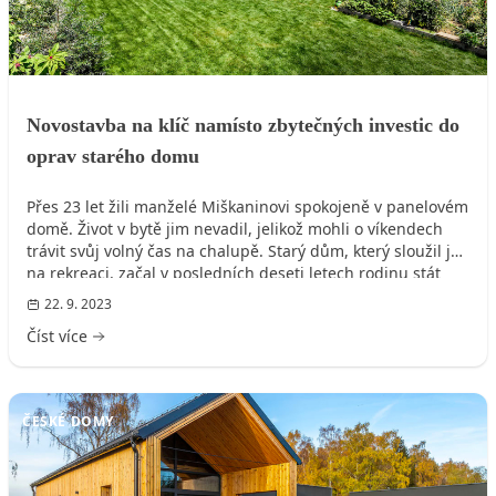
Novostavba na klíč namísto zbytečných investic do
oprav starého domu
Přes 23 let žili manželé Miškaninovi spokojeně v panelovém
domě. Život v bytě jim nevadil, jelikož mohli o víkendech
trávit svůj volný čas na chalupě. Starý dům, který sloužil jen
na rekreaci, začal v posledních deseti letech rodinu stát
příliš mnoho energie a financí na neustálé opravy. Proto se
22. 9. 2023
společně rozhodli, že namísto do nekonečných rekonstrukcí
Číst více
investují do nového rodinného domu, kam by se
přestěhovali natrvalo.
ČESKÉ DOMY