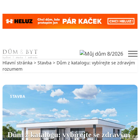
Skip to content
Men
Hlavní stránka
>
Stavba
> Dům z katalogu: vybírejte se zdravým
rozumem
Zpět na Stavba
STAVBA
Dům z katalogu: vybírejte se zdravým