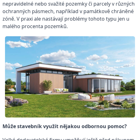
nepravidelné nebo svažité pozemky či parcely v různých
ochranných pásmech, například v památkově chráněné
zóně. V praxi ale nastávají problémy tohoto typu jen u
malého procenta pozemků.
Může stavebník využít nějakou odbornou pomoc?
Velké dodavatelské firmy umožňují ještě před nákupem