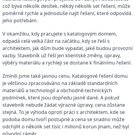
což bývá několik desítek, někdy několik set řešení, může
poměrně rychle a jednoduše najít řešení, které odpovídá
jeho potřebám.
V okamžiku, kdy pracujete s katalogovým domem,
odpadá celá velká část na začátku, kdy se řeší s
architektem, jak dům bude vypadat, jaké budou provozní
vazby. Stavebník už řeší jen klientské změny, úpravy,
výběry materiálu a rychleji se dostane k finálnímu řešení.
Zmínili jsme také jasnou cenu. Katalogové řešení domu
je většinou zpracováváno na základě standardních
materiálů a technologií a obchodně-technických
podmínek, které jsou dopředu jasně dané. A pokud
stavebník nebude žádat výrazné úpravy, cena zůstane
stejná. To je výhoda oproti práci s architektem, kde se
podoba domu tvoří postupně a cena se snadno může
odchýlit o několik set tisíc i milionů korun jinam, než byl
původní záměr.