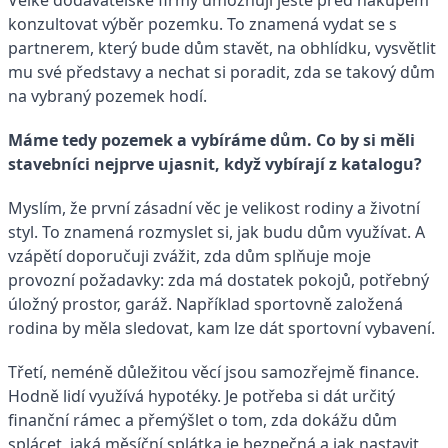
konzultovat výběr pozemku. To znamená vydat se s
partnerem, který bude dům stavět, na obhlídku, vysvětlit
mu své představy a nechat si poradit, zda se takový dům
na vybraný pozemek hodí.
Máme tedy pozemek a vybíráme dům. Co by si měli
stavebníci nejprve ujasnit, když vybírají z katalogu?
Myslím, že první zásadní věc je velikost rodiny a životní
styl. To znamená rozmyslet si, jak budu dům využívat. A
vzápětí doporučuji zvážit, zda dům splňuje moje
provozní požadavky: zda má dostatek pokojů, potřebný
úložný prostor, garáž. Například sportovně založená
rodina by měla sledovat, kam lze dát sportovní vybavení.
Třetí, neméně důležitou věcí jsou samozřejmě finance.
Hodně lidí využívá hypotéky. Je potřeba si dát určitý
finanční rámec a přemýšlet o tom, zda dokážu dům
splácet, jaká měsíční splátka je bezpečná a jak nastavit