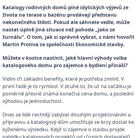
Katalogy rodinných domů plné idylických výjevů ze
života na terase u bazénu prodávají představu
nekonečného štěstí. Pokud ale sáhnete vedle, může
nastat úplně jiná situace než pohoda „jako ze
žurnálu“. O tom, jak si správně vybrat, s námi hovořil
Martin Protiva ze společnosti Ekonomické stavby.
Můžete v kostce nastínit, jaké hlavní výhody volba
katalogového domu pro zájemce o bydlení přináší?
Vidím tři základní benefity, které je potřeba zmínit. V
první řadě je to rychlost. V druhé to, že už na začátku je
poměrně přesně známá konečná cena domu, a poslední
výhodou je jednoduchost.
Dnes se lidé nechtějí zabývat dlouhým projektováním a
přípravou a katalogový dům umožňuje se brzy dostat ke
kýženému výsledku. Když si zájemce o stavbu projde
nabídku katalogových projektů od různých dodavatelů,