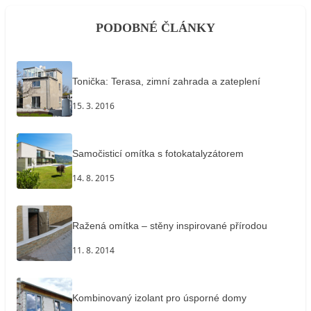
PODOBNÉ ČLÁNKY
Tonička: Terasa, zimní zahrada a zateplení
15. 3. 2016
Samočisticí omítka s fotokatalyzátorem
14. 8. 2015
Ražená omítka – stěny inspirované přírodou
11. 8. 2014
Kombinovaný izolant pro úsporné domy