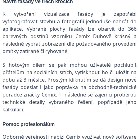
Návrh fasády ve třech krocích
K vytvoření vizualizace fasády je zapotřebí
vyfotografovat stavbu a fotografii jednoduše nahrát do
aplikace. Vybrané plochy fasády lze obarvit do 366
barevných odstínů vzorníku Cemix Duhově krásný a
následně vybrat zobrazení dle požadovaného provedení
omítky zatírané či rýhované.
S hotovým dílem se pak mohou uživatelé pochlubit
přátelům na sociálních sítích, vytisknout ho či uložit na
dobu až 3 měsíce. Prostým kliknutím se dá design nové
fasády odeslat i jako poptávka na obchodně-technické
poradce značky Cemix. Ti následně se zájemci proberou
technické detaily vybraného řešení, popřípadě jeho
kalkulaci.
Pomoc profesionálům
Odborné veřejnosti nabízí Cemix využívat nový software