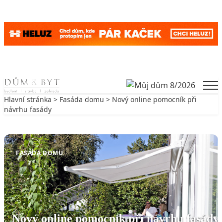
Skip to content
Men
Hlavní stránka
>
Fasáda domu
> Nový online pomocník při
návrhu fasády
Zpět na Fasáda domu
FASÁDA DOMU
Nový online pomocník při návrhu fasády