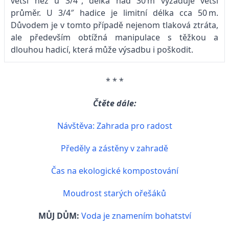
větší než u 3/4″, délka nad 30 m vyžaduje větší
průměr. U 3/4″ hadice je limitní délka cca 50 m.
Důvodem je v tomto případě nejenom tlaková ztráta,
ale především obtížná manipulace s těžkou a
dlouhou hadicí, která může výsadbu i poškodit.
* * *
Čtěte dále:
Návštěva: Zahrada pro radost
Předěly a zástěny v zahradě
Čas na ekologické kompostování
Moudrost starých ořešáků
MŮJ DŮM:
Voda je znamením bohatství