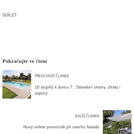
SDÍLET
Facebook
X
LinkedIn
Email
Pokračujte ve čtení
PŘEDCHOZÍ ČLÁNEK
10 stupňů k domu 7.: Stavební otvory, ztráty i
úspory…
DALŠÍ ČLÁNEK
Nový online pomocník při návrhu fasády