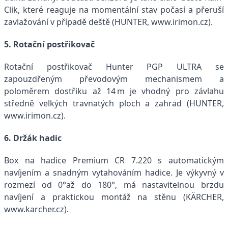
Clik, které reaguje na momentální stav počasí a přeruší
zavlažování v případě deště (HUNTER, www.irimon.cz).
5. Rotační postřikovač
Rotační postřikovač Hunter PGP ULTRA se
zapouzdřeným převodovým mechanismem a
poloměrem dostřiku až 14 m je vhodný pro závlahu
středně velkých travnatých ploch a zahrad
(HUNTER,
www.irimon.cz).
6. Držák hadic
Box na hadice Premium CR 7.220 s automatickým
navíjením a snadným vytahováním hadice. Je výkyvný v
rozmezí od 0°až do 180°, má nastavitelnou brzdu
navíjení a praktickou montáž na stěnu (KÄRCHER,
www.karcher.cz).