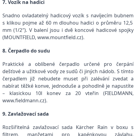
7. Vozík na hadici
Snadno ovladatelný hadicový vozík s navíjecím bubnem
s klikou pojme až 60 m dlouhou hadici o průměru 12,5
mm (1/2″). V balení jsou i dvě koncové hadicové spojky
(MOUNTFIELD, www.mountfield.cz).
8. Čerpadlo do sudu
Praktické a oblíbené čerpadlo určené pro čerpání
dešťové a užitkové vody ze sudů či jiných nádob. S tímto
čerpadlem již nebudete muset při zalévání zvedat a
nabírat těžké konve, jednoduše a pohodlně je napustíte
– klasickou 10l konev za 20 vteřin (FIELDMANN,
www.fieldmann.cz).
9. Zavlažovací sada
Rozšiřitelná zavlažovací sada Kärcher Rain v boxu s
filtrem, manžetami pro kapénkovou závlahu,