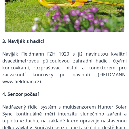
3. Naviják s hadicí
Naviják Fieldmann FZH 1020 s již navinutou kvalitní
dvacetimetrovou půlcoulovou zahradní hadicí, čtyřmi
koncovkami, rozprašovací pistolí a konektorem pro
zacvaknutí koncovky po navinutí. (FIELDMANN,
www.fieldman.cz).
4. Senzor počasí
Nadřazený řídicí systém s multisenzorem Hunter Solar
Sync kontinuálně měří intenzitu slunečního záření a
teplotu vzduchu, na základě které upravuje nastavenou
délku závlahy. Součástí senzoru je také čidlo deště Rain-