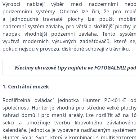
Výrobci nabízejí výběr mezi nadzemními nebo
podzemními systémy. Obecně lze říci, že pro malé
a jednoduché travnaté plochy lze použít mobilní
nadzemní systém závlahy, pro větší a složitější plochy je
naopak vhodnější podzemní závlaha. Tento systém
využívá moderních výsuvných zadešťovačů, které se,
pokud nejsou v provozu, diskrétně schovají v trávníku.
Všechny obrazové tipy najdete ve FOTOGALERII pod h
1. Centrální mozek
Rozšiřitelná ovládací jednotka Hunter PC-401i-E od
společnosti Hunter je vhodná pro středně velké plochy
zahrad domů i pro menší areály. Lze rozšířit až na 16
sekcí a umožňuje tvorbu libovolného závlahového
kalendáře. Jednotka je vybavena nadřazeným systémem
Hunter Solar Sync, který v kombinaci s multisenzorem