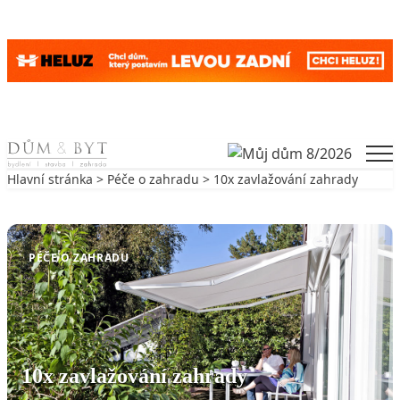
Skip to content
Men
Hlavní stránka
>
Péče o zahradu
> 10x zavlažování zahrady
Zpět na Péče o zahradu
PÉČE O ZAHRADU
10x zavlažování zahrady