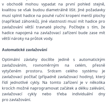
v obchodě mohou vypadat na první pohled stejně,
kvalitou se však budou diametrálně lišit. Jiné požadavky
musí splnit hadice na pouhé ruční kropení menší plochy
(například záhonků), jiné vlastnosti musí mít hadice pro
zavlažování větší travnaté plochy. Počítejte s tím, že
hadice napojená na zavlažovací zařízení bude zase mít
větší nároky na průtok vody.
Automatické zavlažování
Optimální závlahy docílíte jedině s automatickým
zavlažováním, rovnoměrným na celém, přesně
vytyčeném prostoru. Srdcem celého systému je
zavlažovací počítač (případně zavlažovací hodiny), který
řídí jednotlivé cykly. Na tomto zařízení je v několika
krocích možné naprogramovat začátek a délku zalévání,
zavlažovací cykly nebo třeba individuální dny
pro zavlažování.