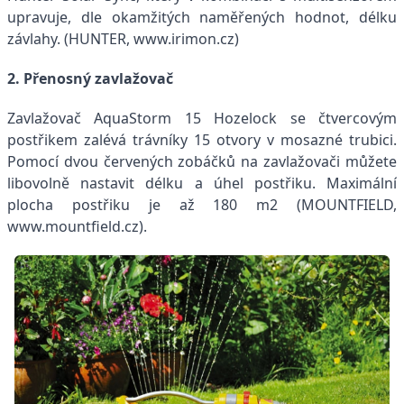
upravuje, dle okamžitých naměřených hodnot, délku
závlahy. (HUNTER, www.irimon.cz)
2. Přenosný zavlažovač
Zavlažovač AquaStorm 15 Hozelock se čtvercovým
postřikem zalévá trávníky 15 otvory v mosazné trubici.
Pomocí dvou červených zobáčků na zavlažovači můžete
libovolně nastavit délku a úhel postřiku. Maximální
plocha postřiku je až 180 m2 (MOUNTFIELD,
www.mountfield.cz).