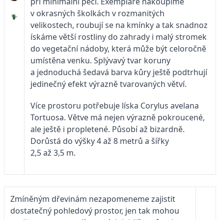
při minimální péči. Exempláře nakoupíme
v okrasných školkách v rozmanitých
velikostech, roubují se na kmínky a tak snadnoz
ískáme větší rostliny do zahrady i malý stromek
do vegetační nádoby, která může být celoročně
umístěna venku. Splývavý tvar koruny
a jednoduchá šedavá barva kůry ještě podtrhují
jedinečný efekt výrazně tvarovaných větví.
Více prostoru potřebuje líska Corylus avelana
Tortuosa. Větve má nejen výrazně pokroucené,
ale ještě i propletené. Působí až bizardně.
Dorůstá do výšky 4 až 8 metrů a šířky
2,5 až 3,5 m.
Zmíněným dřevinám nezapomeneme zajistit
dostatečný pohledový prostor, jen tak mohou