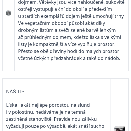
dojmem. Větévky jsou více nahloučené, sukovité
ostřeji vystupují a ční do okolí a především
u starších exemplářů dojem ještě umocňují trny.
Ve vegetačním období působí akát díky
drobným listům a svěží zelené barvě lehkým
až průhledným dojmem, kdežto líska s velkými
listy je kompaktnější a více vyplňuje prostor.
Přesto se obě dřeviny hodí do malých prostor
včetně úzkých předzahrádek a také do nádob.
NÁŠ TIP
Líska i akát nejlépe porostou na slunci
i v polostínu, nedáváme je na temná
zastíněná stanoviště. Pravidelnou zálivku
vyžadují pouze po výsadbě, akát snáší sucho