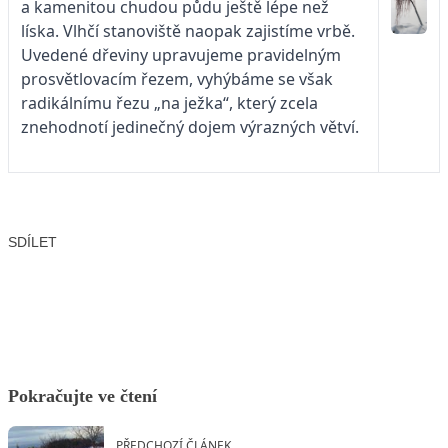
a kamenitou chudou půdu ještě lépe než
líska. Vlhčí stanoviště naopak zajistíme vrbě.
Uvedené dřeviny upravujeme pravidelným
prosvětlovacím řezem, vyhýbáme se však
radikálnímu řezu „na ježka“, který zcela
znehodnotí jedinečný dojem výrazných větví.
SDÍLET
Facebook
X
LinkedIn
Email
Pokračujte ve čtení
PŘEDCHOZÍ ČLÁNEK