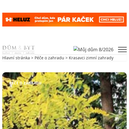
Skip to content
Men
Hlavní stránka
>
Péče o zahradu
> Krasavci zimní zahrady
Zpět na Péče o zahradu
PÉČE O ZAHRADU