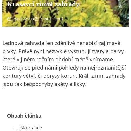
Krasavci zimní zahrady
29. 1. 2008
3 min. čtení
Lednová zahrada jen zdánlivě nenabízí zajímavé
prvky. Právě nyní nezvykle vystupují tvary a barvy,
které v jiném ročním období méně vnímáme.
Otevírají se před námi pohledy na nejrozmanitější
kontury větví, či obrysy korun. Králi zimní zahrady
jsou tak bezpochyby akáty a lísky.
Obsah článku
Líska kraluje