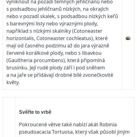
vyniknout na pozadí temných jehličnanů nebo
s podsadbou jehličnanů nízkých, na okrajích
nebo v pozadí skalek, s podsadbou nízkých keřů
s barevnými listy nebo výraznými plody,
například s nízkými skalníky (Cotoneaster
horizontalis, Cotoneaster cochleatus), které
mají od časného podzimu až do jara výrazně
červené korálkové plody, nebo s libavkou
(Gaultheria procumbens), která připomíná
brusinku. Její rudé plody září i pod sněhem
a na jaře se přidávají drobné bílé zvonečkovité
květy.
Svěřte to vrbě
Pokroucené větve také nabízí akát Robinia
pseudoacacia Tortuosa, který však působí jiným