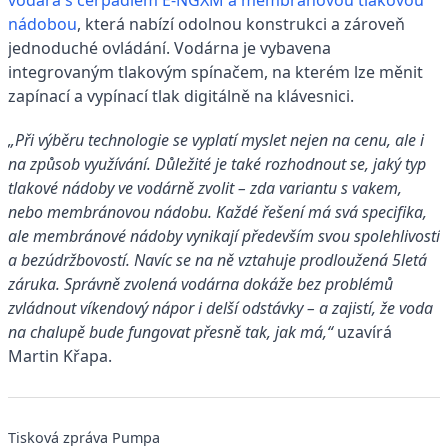
nádobou
, která nabízí odolnou konstrukci a zároveň
jednoduché ovládání. Vodárna je vybavena
integrovaným tlakovým spínačem, na kterém lze měnit
zapínací a vypínací tlak digitálně na klávesnici.
„Při výběru technologie se vyplatí myslet nejen na cenu, ale i
na způsob využívání. Důležité je také rozhodnout se, jaký typ
tlakové nádoby ve vodárně zvolit – zda variantu s vakem,
nebo membránovou nádobu. Každé řešení má svá specifika,
ale membránové nádoby vynikají především svou spolehlivostí
a bezúdržbovostí. Navíc se na ně vztahuje prodloužená 5letá
záruka. Správně zvolená vodárna dokáže bez problémů
zvládnout víkendový nápor i delší odstávky – a zajistí, že voda
na chalupě bude fungovat přesně tak, jak má,“
uzavírá
Martin Křapa.
Tisková zpráva Pumpa