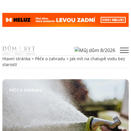
Skip to content
Men
Hlavní stránka
>
Péče o zahradu
> Jak mít na chalupě vodu bez
starostí
Zpět na Péče o zahradu
PÉČE O ZAHRADU