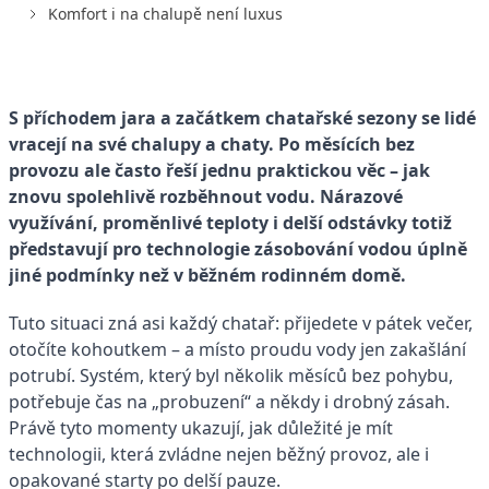
Komfort i na chalupě není luxus
S příchodem jara a začátkem chatařské sezony se lidé
vracejí na své chalupy a chaty. Po měsících bez
provozu ale často řeší jednu praktickou věc – jak
znovu spolehlivě rozběhnout vodu. Nárazové
využívání, proměnlivé teploty i delší odstávky totiž
představují pro technologie zásobování vodou úplně
jiné podmínky než v běžném rodinném domě.
Tuto situaci zná asi každý chatař: přijedete v pátek večer,
otočíte kohoutkem – a místo proudu vody jen zakašlání
potrubí. Systém, který byl několik měsíců bez pohybu,
potřebuje čas na „probuzení“ a někdy i drobný zásah.
Právě tyto momenty ukazují, jak důležité je mít
technologii, která zvládne nejen běžný provoz, ale i
opakované starty po delší pauze.