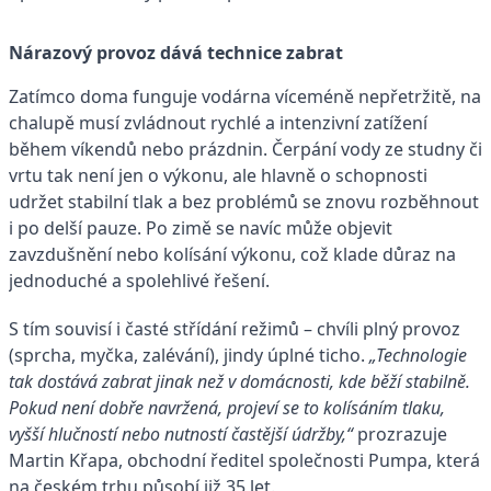
Nárazový provoz dává technice zabrat
Zatímco doma funguje vodárna víceméně nepřetržitě, na
chalupě musí zvládnout rychlé a intenzivní zatížení
během víkendů nebo prázdnin. Čerpání vody ze studny či
vrtu tak není jen o výkonu, ale hlavně o schopnosti
udržet stabilní tlak a bez problémů se znovu rozběhnout
i po delší pauze. Po zimě se navíc může objevit
zavzdušnění nebo kolísání výkonu, což klade důraz na
jednoduché a spolehlivé řešení.
S tím souvisí i časté střídání režimů – chvíli plný provoz
(sprcha, myčka, zalévání), jindy úplné ticho.
„Technologie
tak dostává zabrat jinak než v domácnosti, kde běží stabilně.
Pokud není dobře navržená, projeví se to kolísáním tlaku,
vyšší hlučností nebo nutností častější údržby,“
prozrazuje
Martin Křapa, obchodní ředitel společnosti Pumpa, která
na českém trhu působí již 35 let.