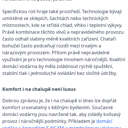
Specifickou roli hraje také prostředí. Technologie bývají
umístěné ve sklepích, šachtách nebo technických
místnostech, kde se střídá chlad, vlhko i teplotní výkyvy.
Právě kombinace těchto vlivů a nepravidelného provozu
často odhalí slabiny méně kvalitních zařízení. Chataři
bohužel často podceňují rozdíl mezi trvalým a
nárazovým provozem. Přitom právě nepravidelné
využívání je pro technologie mnohem náročnější. Kvalitní
domácí vodárna by měla zvládnout rychlé spuštění,
stabilní tlak i jednoduché ovládání bez složité údržby.
Komfort i na chalupě není luxus
Dobrou zprávou je, že i na chalupě si dnes lze dopřát
komfort srovnatelný s běžným bydlením. Současné
domácí vodárny jsou navržené tak, aby zvládly kolísavý
provoz i náročnější podmínky. Příkladem je
domácí
vodára s čerpadlem E-NGXM a membránovou tlakovou