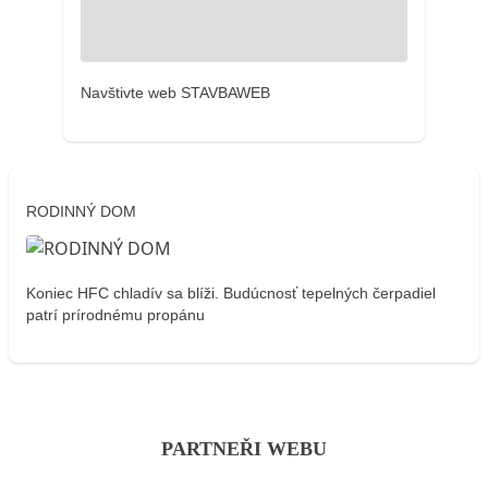
Navštivte web STAVBAWEB
RODINNÝ DOM
Koniec HFC chladív sa blíži. Budúcnosť tepelných čerpadiel
patrí prírodnému propánu
PARTNEŘI WEBU