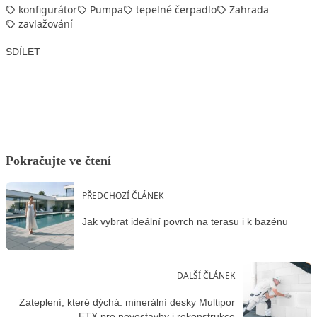
konfigurátor
Pumpa
tepelné čerpadlo
Zahrada
zavlažování
SDÍLET
Facebook
X
LinkedIn
Email
Pokračujte ve čtení
PŘEDCHOZÍ ČLÁNEK
Jak vybrat ideální povrch na terasu i k bazénu
DALŠÍ ČLÁNEK
Zateplení, které dýchá: minerální desky Multipor
ETX pro novostavby i rekonstrukce