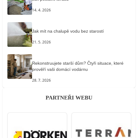
14. 4. 2026
Jak mít na chalupě vodu bez starostí
21. 5. 2026
Rekonstruujete starší dům? Čtyři situace, které
prověří vaši domácí vodárnu
28. 7. 2026
PARTNEŘI WEBU