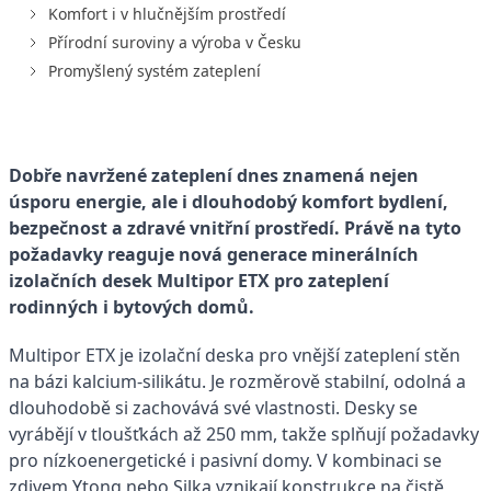
Komfort i v hlučnějším prostředí
Přírodní suroviny a výroba v Česku
Promyšlený systém zateplení
Dobře navržené zateplení dnes znamená nejen
úsporu energie, ale i dlouhodobý komfort bydlení,
bezpečnost a zdravé vnitřní prostředí. Právě na tyto
požadavky reaguje nová generace minerálních
izolačních desek Multipor ETX pro zateplení
rodinných i bytových domů.
Multipor ETX je izolační deska pro vnější zateplení stěn
na bázi kalcium-silikátu. Je rozměrově stabilní, odolná a
dlouhodobě si zachovává své vlastnosti. Desky se
vyrábějí v tloušťkách až 250 mm, takže splňují požadavky
pro nízkoenergetické i pasivní domy. V kombinaci se
zdivem Ytong nebo Silka vznikají konstrukce na čistě