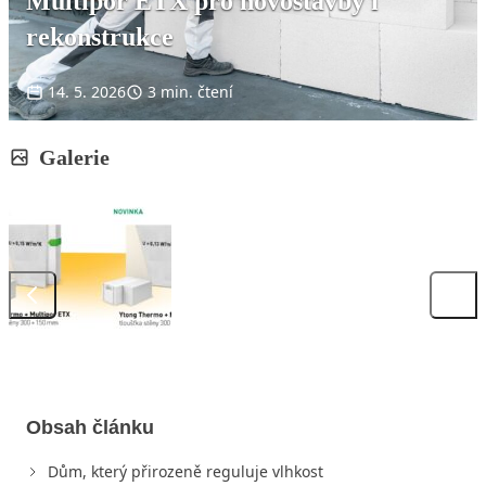
Multipor ETX pro novostavby i
rekonstrukce
14. 5. 2026
3 min. čtení
Galerie
Obsah článku
Dům, který přirozeně reguluje vlhkost