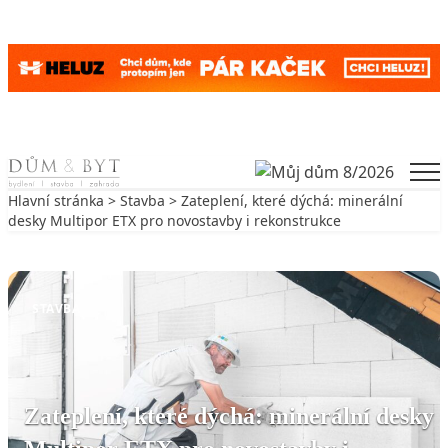
Skip to content
Men
Hlavní stránka
>
Stavba
> Zateplení, které dýchá: minerální
desky Multipor ETX pro novostavby i rekonstrukce
Zpět na Stavba
STAVBA
Zateplení, které dýchá: minerální desky