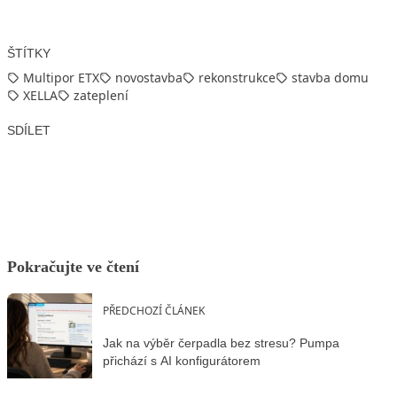
ŠTÍTKY
Multipor ETX
novostavba
rekonstrukce
stavba domu
XELLA
zateplení
SDÍLET
Facebook
X
LinkedIn
Email
Pokračujte ve čtení
PŘEDCHOZÍ ČLÁNEK
Jak na výběr čerpadla bez stresu? Pumpa
přichází s AI konfigurátorem