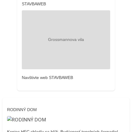
STAVBAWEB
Navštivte web STAVBAWEB
RODINNÝ DOM
Koniec HFC chladív sa blíži. Budúcnosť tepelných čerpadiel