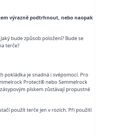
dojem výrazně podtrhnout, nebo naopak
 Jaký bude způsob položení? Bude se
na terče?
ich pokládka je snadná i svépomocí. Pro
u Semmelrock Protect® nebo Semmelrock
m zásypovým pískem zůstávají propustné
čí použít terče jen v rozích. Při použití