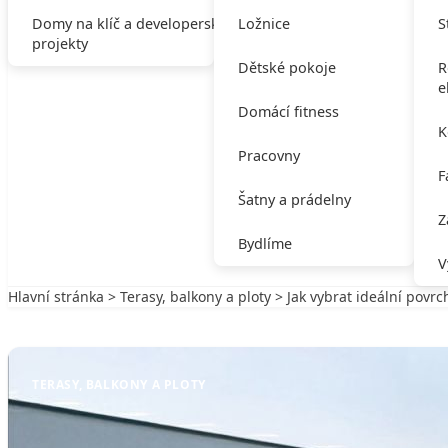
Domy na klíč a developerské
Ložnice
S
projekty
Dětské pokoje
R
e
Domácí fitness
K
Pracovny
F
Šatny a prádelny
Z
Bydlíme
V
Hlavní stránka
>
Terasy, balkony a ploty
> Jak vybrat ideální povrc
Zpět na Terasy, balkony a ploty
TERASY, BALKONY A PLOTY