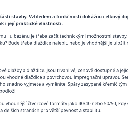
í části stavby. Vzhledem a funkčností dokážou celkový 
k i její praktické vlastnosti.
mu i u bazénu je třeba začít technickými možnostmi stavby.
 Bude třeba dlaždice nalepit, nebo je vhodnější je uložit 
é dlažby a dlaždice. Jsou trvanlivé, cenově dostupné a jej
í, jsou vhodné dlaždice s povrchovou impregnační úpravo
ucho snadno vyjmete a vyměníte. Spáry zasypané křemičitý
podloží.
u vhodnější čtvercové formáty jako 40/40 nebo 50/50, kdy sta
 delších stranách pro větší pevnost a stabilitu.