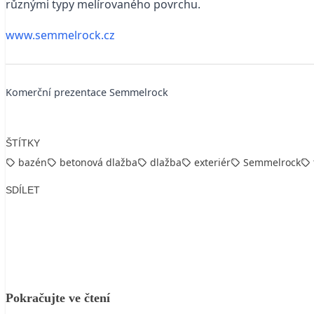
různými typy melírovaného povrchu.
www.semmelrock.cz
Komerční prezentace Semmelrock
ŠTÍTKY
bazén
betonová dlažba
dlažba
exteriér
Semmelrock
SDÍLET
Facebook
X
LinkedIn
Email
Pokračujte ve čtení