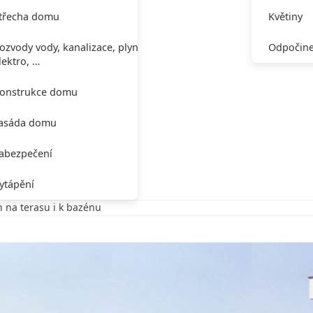
třecha domu
Květiny
ozvody vody, kanalizace, plynu,
Odpočine
lektro, …
onstrukce domu
asáda domu
abezpečení
ytápění
h na terasu i k bazénu