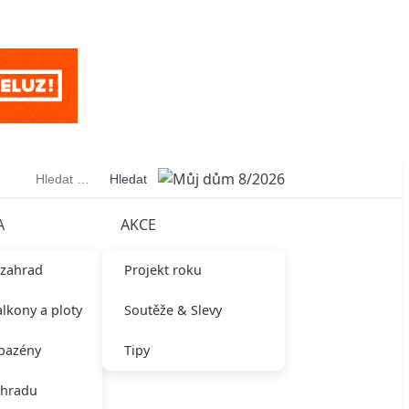
Vyhledávání
A
AKCE
 zahrad
Projekt roku
alkony a ploty
Soutěže & Slevy
 bazény
Tipy
ahradu