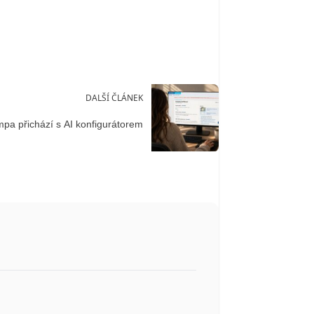
DALŠÍ ČLÁNEK
pa přichází s AI konfigurátorem