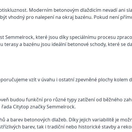
protiskluznost. Moderním betonovým dlaždicím nevadí ani s
být vhodný pro nalepení na okraj bazénu. Pokud není přímo
st Semmelrock, které jsou díky speciálnímu procesu zprac
u terasy a bazénu jsou ideální betonové schody, které se da
oporučujeme vzít v úvahu i ostatní zpevněné plochy kolem d
veň budou funkční pro různé typy zatížení od běžného zah
e řada Citytop značky Semmelrock.
ů a barev betonových dlažeb. Díky jejich variabilitě je mož
třízlivých barev, tak i tradiční nebo historické stavby a rek