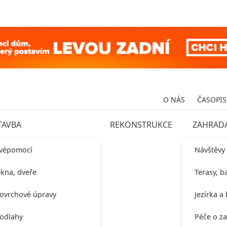
O NÁS
ČASOPIS
TAVBA
REKONSTRUKCE
ZAHRAD
vépomocí
Návštěvy
kna, dveře
Terasy, b
ovrchové úpravy
Jezírka a
odlahy
Péče o z