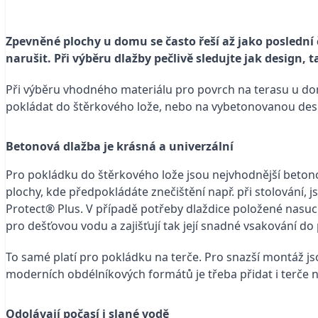
Zpevněné plochy u domu se často řeší až jako posledn
narušit. Při výběru dlažby pečlivě sledujte jak design, ta
Při výběru vhodného materiálu pro povrch na terasu u do
pokládat do štěrkového lože, nebo na vybetonovanou desku?
Betonová dlažba je krásná a univerzální
Pro pokládku do štěrkového lože jsou nejvhodnější betonov
plochy, kde předpokládáte znečištění např. při stolován
Protect® Plus. V případě potřeby dlaždice položené nas
pro dešťovou vodu a zajišťují tak její snadné vsakování do 
To samé platí pro pokládku na terče. Pro snazší montáž jso
moderních obdélníkových formátů je třeba přidat i terče na
Odolávají počasí i slané vodě