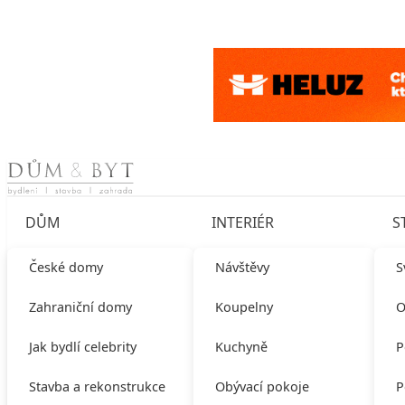
Skip to content
DŮM
INTERIÉR
S
České domy
Návštěvy
S
Zahraniční domy
Koupelny
O
Jak bydlí celebrity
Kuchyně
P
Stavba a rekonstrukce
Obývací pokoje
P