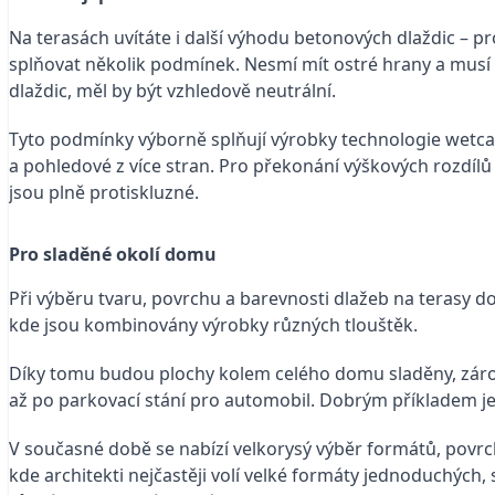
Na terasách uvítáte i další výhodu betonových dlaždic – 
splňovat několik podmínek. Nesmí mít ostré hrany a musí 
dlaždic, měl by být vzhledově neutrální.
Tyto podmínky výborně splňují výrobky technologie wetca
a pohledové z více stran. Pro překonání výškových rozdílů 
jsou plně protiskluzné.
Pro sladěné okolí domu
Při výběru tvaru, povrchu a barevnosti dlažeb na terasy d
kde jsou kombinovány výrobky různých tlouštěk.
Díky tomu budou plochy kolem celého domu sladěny, záro
až po parkovací stání pro automobil. Dobrým příkladem j
V současné době se nabízí velkorysý výběr formátů, povrch
kde architekti nejčastěji volí velké formáty jednoduchých, s