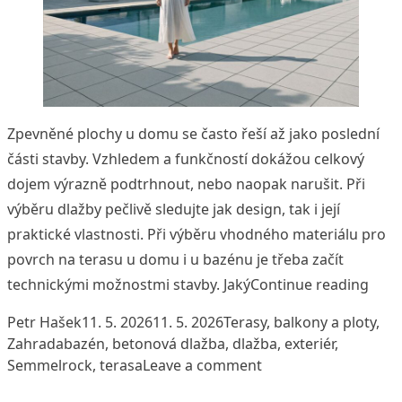
Zpevněné plochy u domu se často řeší až jako poslední
části stavby. Vzhledem a funkčností dokážou celkový
dojem výrazně podtrhnout, nebo naopak narušit. Při
výběru dlažby pečlivě sledujte jak design, tak i její
praktické vlastnosti. Při výběru vhodného materiálu pro
povrch na terasu u domu i u bazénu je třeba začít
„Jak 
technickými možnostmi stavby. Jaký
Continue reading
Posted by
Posted in
Petr Hašek
11. 5. 2026
11. 5. 2026
Terasy, balkony a ploty
,
Tags:
Zahrada
bazén
,
betonová dlažba
,
dlažba
,
exteriér
,
on Jak vybrat ideální
Semmelrock
,
terasa
Leave a comment