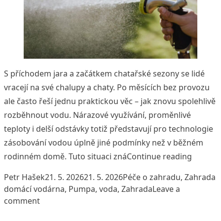
S příchodem jara a začátkem chatařské sezony se lidé
vracejí na své chalupy a chaty. Po měsících bez provozu
ale často řeší jednu praktickou věc – jak znovu spolehlivě
rozběhnout vodu. Nárazové využívání, proměnlivé
teploty i delší odstávky totiž představují pro technologie
zásobování vodou úplně jiné podmínky než v běžném
„Jak mí
rodinném domě. Tuto situaci zná
Continue reading
Posted by
Posted in
T
Petr Hašek
21. 5. 2026
21. 5. 2026
Péče o zahradu
,
Zahrada
domácí vodárna
,
Pumpa
,
voda
,
Zahrada
Leave a
on Jak mít na chalupě vodu bez starostí
comment