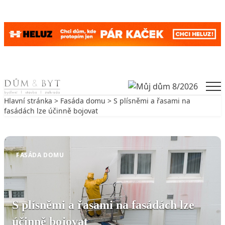
Skip to content
Men
Hlavní stránka
>
Fasáda domu
> S plísněmi a řasami na
fasádách lze účinně bojovat
Zpět na Fasáda domu
FASÁDA DOMU
S plísněmi a řasami na fasádách lze
účinně bojovat