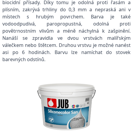
biocidní přísady. Díky tomu je odolná proti řasám a
plísním, zakrývá trhliny do 0,3 mm a nepraská ani v
místech s hrubým povrchem. Barva je také
vodoodpudivá, paropropustná, odolná proti
povětrnostním vlivům a méně náchylná k zašpinění.
Nanáší se zpravidla ve dvou vrstvách malířským
válečkem nebo štětcem. Druhou vrstvu je možné nanést
asi po 6 hodinách. Barvu lze namíchat do stovek
barevných odstínů.