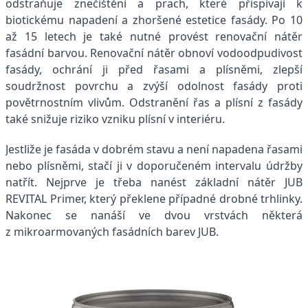
odstraňuje znečištění a prach, které přispívají k
biotickému napadení a zhoršené estetice fasády. Po 10
až 15 letech je také nutné provést renovační nátěr
fasádní barvou. Renovační nátěr obnoví vodoodpudivost
fasády, ochrání ji před řasami a plísněmi, zlepší
soudržnost povrchu a zvýší odolnost fasády proti
povětrnostním vlivům. Odstranění řas a plísní z fasády
také snižuje riziko vzniku plísní v interiéru.
Jestliže je fasáda v dobrém stavu a není napadena řasami
nebo plísněmi, stačí ji v doporučeném intervalu údržby
natřít. Nejprve je třeba nanést základní nátěr JUB
REVITAL Primer, který překlene případné drobné trhlinky.
Nakonec se nanáší ve dvou vrstvách některá
z mikroarmovaných fasádních barev JUB.