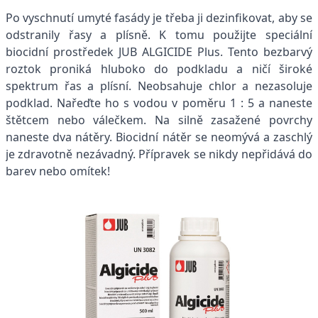
Po vyschnutí umyté fasády je třeba ji dezinfikovat, aby se
odstranily řasy a plísně. K tomu použijte speciální
biocidní prostředek JUB ALGICIDE Plus. Tento bezbarvý
roztok proniká hluboko do podkladu a ničí široké
spektrum řas a plísní. Neobsahuje chlor a nezasoluje
podklad. Nařeďte ho s vodou v poměru 1 : 5 a naneste
štětcem nebo válečkem. Na silně zasažené povrchy
naneste dva nátěry. Biocidní nátěr se neomývá a zaschlý
je zdravotně nezávadný. Přípravek se nikdy nepřidává do
barev nebo omítek!