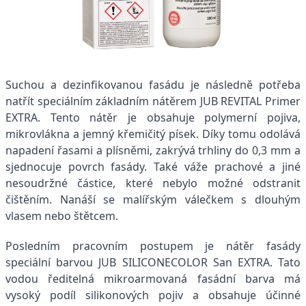
Suchou a dezinfikovanou fasádu je následně potřeba
natřít speciálním základním nátěrem JUB REVITAL Primer
EXTRA. Tento nátěr je obsahuje polymerní pojiva,
mikrovlákna a jemný křemičitý písek. Díky tomu odolává
napadení řasami a plísněmi, zakrývá trhliny do 0,3 mm a
sjednocuje povrch fasády. Také váže prachové a jiné
nesoudržné částice, které nebylo možné odstranit
čištěním. Nanáší se malířským válečkem s dlouhým
vlasem nebo štětcem.
Posledním pracovním postupem je nátěr fasády
speciální barvou JUB SILICONECOLOR San EXTRA
. Tato
vodou ředitelná mikroarmovaná fasádní barva má
vysoký podíl silikonových pojiv a obsahuje účinné