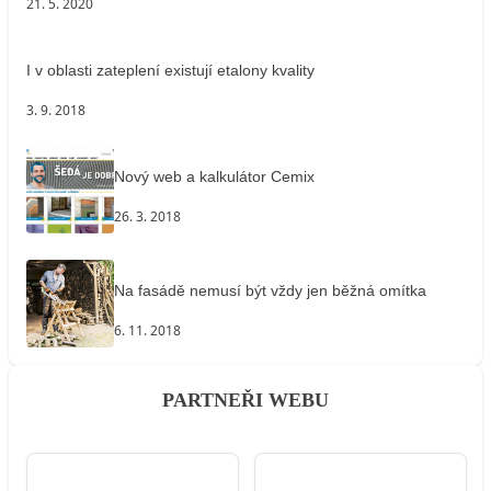
21. 5. 2020
I v oblasti zateplení existují etalony kvality
3. 9. 2018
Nový web a kalkulátor Cemix
26. 3. 2018
Na fasádě nemusí být vždy jen běžná omítka
6. 11. 2018
PARTNEŘI WEBU