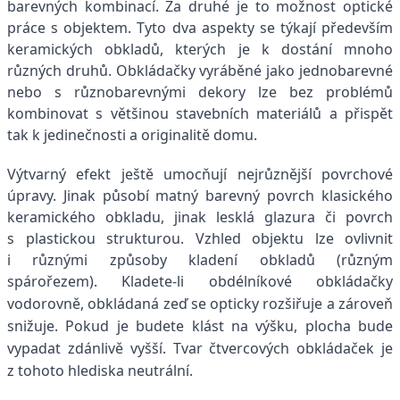
barevných kombinací. Za druhé je to možnost optické
práce s objektem. Tyto dva aspekty se týkají především
keramických obkladů, kterých je k dostání mnoho
různých druhů. Obkládačky vyráběné jako jednobarevné
nebo s různobarevnými dekory lze bez problémů
kombinovat s většinou stavebních materiálů a přispět
tak k jedinečnosti a originalitě domu.
Výtvarný efekt ještě umocňují nejrůznější povrchové
úpravy. Jinak působí matný barevný povrch klasického
keramického obkladu, jinak lesklá glazura či povrch
s plastickou strukturou. Vzhled objektu lze ovlivnit
i různými způsoby kladení obkladů (různým
spárořezem).
Kladete-li obdélníkové obkládačky
vodorovně, obkládaná zeď se opticky rozšiřuje a zároveň
snižuje. Pokud je budete klást na výšku, plocha bude
vypadat zdánlivě vyšší. Tvar čtvercových obkládaček je
z tohoto hlediska neutrální.