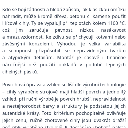
Kdo se bojí fádnosti a hledá způsob, jak klasickou omítku
nahradit, může kromě dřeva, betonu či kamene použít
i lícové cihly. Ty se vypalují při teplotách kolem 1100 °C,
což jim zaručuje pevnost, nízkou nasákavost
a mrazuvzdornost. Ke zdivu se přichycují kotvami nebo
závěsnými konzolemi. Výhodou je velká variabilita
a schopnost přizpůsobit se nepravidelným tvarům
a atypickým detailům.
Montáž je časově i finančně
náročnější než použití obkladů v podobě lepených
cihelných pásků.
Povrchová úprava a vzhled se liší dle výrobní technologie
– cihly vyráběné strojově mají hladší povrch a jednolitý
vzhled, při ruční výrobě je povrch hrubší, nepravidelnost
a nestejnorodost barvy a struktury je podstatou jejich
autentické krásy. Toto kritérium pochopitelně ovlivňuje
jejich cenu, ručně zhotovené cihly jsou dvakrát dražší
než cihly vyráběné strojově. K dostání je i bohatá paleta