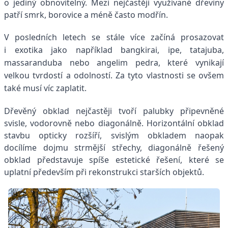
o jediný obnovitelný. Mezi nejčastěji využívané dřeviny
patří smrk, borovice a méně často modřín.
V posledních letech se stále více začíná prosazovat
i exotika jako například bangkirai, ipe, tatajuba,
massaranduba nebo angelim pedra, které vynikají
velkou tvrdostí a odolností. Za tyto vlastnosti se ovšem
také musí víc zaplatit.
Dřevěný obklad nejčastěji tvoří palubky připevněné
svisle, vodorovně nebo diagonálně. Horizontální obklad
stavbu opticky rozšíří, svislým obkladem naopak
docílíme dojmu strmější střechy, diagonálně řešený
obklad představuje spíše estetické řešení, které se
uplatní především při rekonstrukci starších objektů.