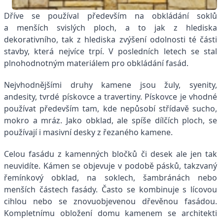
Dříve se používal především na obkládání soklů
a menších svislých ploch, a to jak z hlediska
dekorativního, tak z hlediska zvýšení odolnosti té části
stavby, která nejvíce trpí. V posledních letech se stal
plnohodnotným materiálem pro obkládání fasád.
Nejvhodnějšími druhy kamene jsou žuly, syenity,
andesity, tvrdé pískovce a travertiny. Pískovce je vhodné
používat především tam, kde nepůsobí střídavě sucho,
mokro a mráz. Jako obklad, ale spíše dílčích ploch, se
používají i masivní desky z řezaného kamene.
Celou fasádu z kamenných bločků či desek ale jen tak
neuvidíte. Kámen se objevuje v podobě pásků, takzvaný
řemínkový obklad, na soklech, šambránách nebo
menších částech fasády. Často se kombinuje s lícovou
cihlou nebo se znovuobjevenou dřevěnou fasádou.
Kompletnímu obložení domu kamenem se architekti