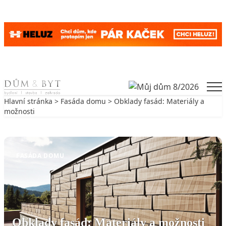
Skip to content
Men
Hlavní stránka
>
Fasáda domu
> Obklady fasád: Materiály a
možnosti
Zpět na Fasáda domu
FASÁDA DOMU
Obklady fasád: Materiály a možnosti