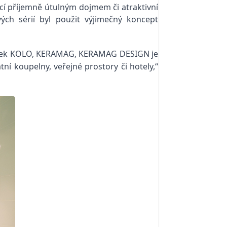
ící příjemně útulným dojmem či atraktivní
ch sérií byl použit výjimečný koncept
značek KOLO, KERAMAG, KERAMAG DESIGN je
ní koupelny, veřejné prostory či hotely,“