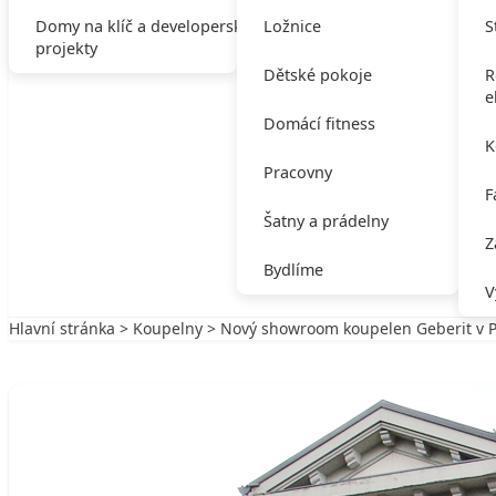
Domy na klíč a developerské
Ložnice
S
projekty
Dětské pokoje
R
e
Domácí fitness
K
Pracovny
F
Šatny a prádelny
Z
Bydlíme
V
Hlavní stránka
>
Koupelny
> Nový showroom koupelen Geberit v 
Zpět na Koupelny
KOUPELNY