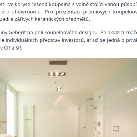
sti, velkoryse řešená koupelna s volně stojící vanou působ
riéru showroomu. Pro prezentaci prémiových koupelnový
zadí a zářivých keramických předmětů.
upiny Geberit na poli koupelnového designu. Po akvizici 
individuálních představ investorů, ať už se jedná o privát
v ČR a SR.