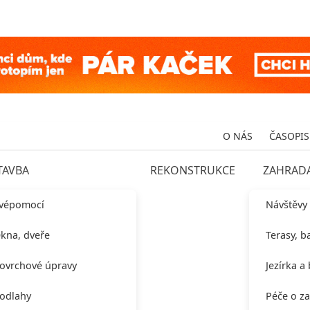
O NÁS
ČASOPIS
TAVBA
REKONSTRUKCE
ZAHRAD
vépomocí
Návštěvy
kna, dveře
Terasy, b
ovrchové úpravy
Jezírka a
odlahy
Péče o z