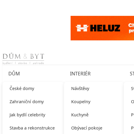
Skip to content
DŮM
INTERIÉR
S
České domy
Návštěvy
S
Zahraniční domy
Koupelny
O
Jak bydlí celebrity
Kuchyně
P
Stavba a rekonstrukce
Obývací pokoje
P