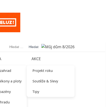
Vyhledávání
A
AKCE
 zahrad
Projekt roku
alkony a ploty
Soutěže & Slevy
 bazény
Tipy
ahradu