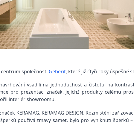
í centrum společnosti
Geberit
, které již čtyři roky úspěšně s
rhování vsadili na jednoduchost a čistotu, na kontrast
ce pro prezentaci značek, jejichž produkty celému pros
ořil interiér showroomu.
ad značek KERAMAG, KERAMAG DESIGN. Rozmístění zařizovac
ní šperků používá tmavý samet, bylo pro vyniknutí šperků