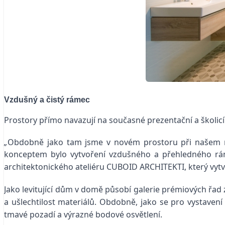
Vzdušný a čistý rámec
Prostory přímo navazují na současné prezentační a školic
„
Obdobně jako tam jsme v novém prostoru při našem nav
konceptem bylo vytvoření vzdušného a přehledného rám
architektonického ateliéru CUBOID ARCHITEKTI, který vytv
Jako levitující dům v domě působí galerie prémiových ř
a ušlechtilost materiálů. Obdobně, jako se pro vystave
tmavé pozadí a výrazné bodové osvětlení.