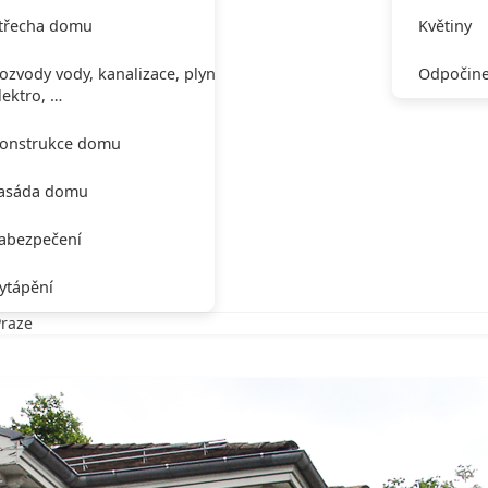
třecha domu
Květiny
ozvody vody, kanalizace, plynu,
Odpočine
lektro, …
onstrukce domu
asáda domu
abezpečení
ytápění
Praze