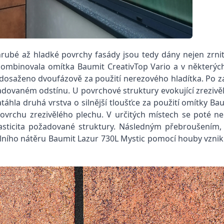
rubé až hladké povrchy fasády jsou tedy dány nejen zrnit
mbinovala omítka Baumit CreativTop Vario a v některých 
 dosaženo dvoufázově za použití nerezového hladítka. Po 
dovaném odstínu. U povrchové struktury evokující zrezivě
táhla druhá vrstva o silnější tloušťce za použití omítky B
povrchu zrezivělého plechu. V určitých místech se poté ne
plasticita požadované struktury. Následným přebroušením
ního nátěru Baumit Lazur 730L Mystic pomocí houby vznikl