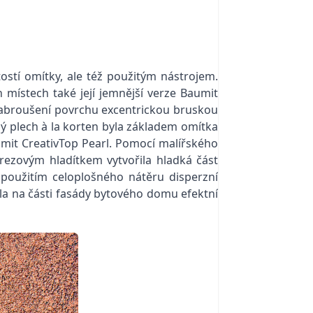
ostí omítky, ale též použitým nástrojem.
místech také její jemnější verze Baumit
zabroušení povrchu excentrickou bruskou
lý plech
à la
korten byla základem omítka
aumit CreativTop Pearl. Pomocí malířského
rezovým hladítkem vytvořila hladká část
, použitím celoplošného nátěru
disperzní
a na části fasády bytového domu efektní