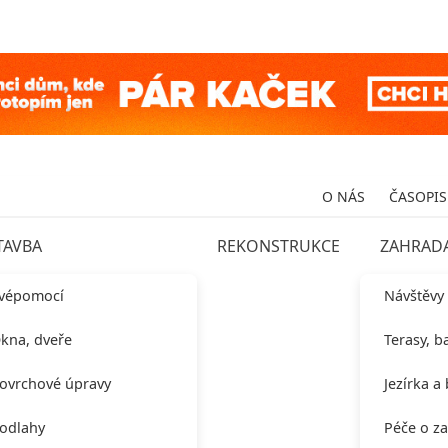
O NÁS
ČASOPIS
TAVBA
REKONSTRUKCE
ZAHRAD
vépomocí
Návštěvy
kna, dveře
Terasy, b
ovrchové úpravy
Jezírka a
odlahy
Péče o z