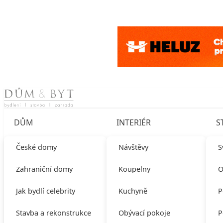
Skip to content
DŮM
INTERIÉR
S
České domy
Návštěvy
S
Zahraniční domy
Koupelny
O
Jak bydlí celebrity
Kuchyně
P
Stavba a rekonstrukce
Obývací pokoje
P