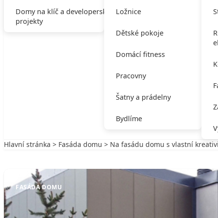
Domy na klíč a developerské
Ložnice
S
projekty
Dětské pokoje
R
e
Domácí fitness
K
Pracovny
F
Šatny a prádelny
Z
Bydlíme
V
Hlavní stránka
>
Fasáda domu
> Na fasádu domu s vlastní kreativ
Zpět na Fasáda domu
FASÁDA DOMU