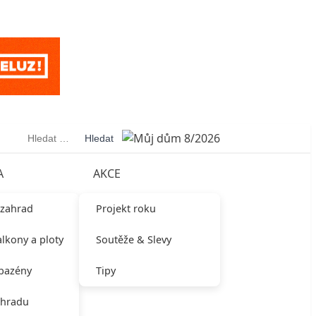
Vyhledávání
A
AKCE
 zahrad
Projekt roku
alkony a ploty
Soutěže & Slevy
 bazény
Tipy
ahradu