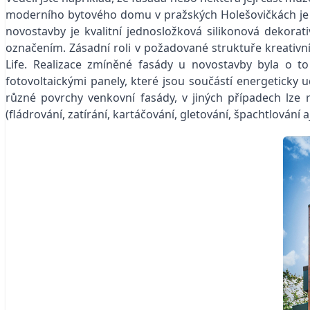
moderního bytového domu v pražských Holešovičkách je
novostavby je kvalitní
jednosložková silikonová
dekorati
označením. Zásadní roli v požadované struktuře kreativ
Life.
Realizace zmíněné fasády u novostavby byla o to ná
fotovoltaickými panely, které jsou součástí energeticky 
různé povrchy venkovní fasády, v jiných případech lze re
(fládrování, zatírání, kartáčování, gletování, špachtlován