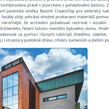
 kombinována právě s povrchem z pohledového betonu. Zá
vní pastovitá omítka Baumit CreativTop
pro exteriéry nab
ní fasády vždy sehrává vhodné probarvení materiálů pomo
ročnější, že architekti požadovali rastrové i vizuální 
udržitelného řešení tohoto menšího bytového domu. Finální
alizovat za pomoci různých nástrojů (hladítko, váleček, š
í aj.) i struktury podobné dřevu, cihlám, kamenům a dalším 