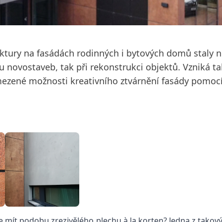
ruktury na fasádách rodinných i bytových domů staly 
k u novostaveb, tak při rekonstrukci objektů. Vzniká
mezené možnosti kreativního ztvárnění fasády pomoc
ůže mít podobu zrezivělého plechu
à la
korten? Jedna z takový