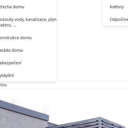
třecha domu
Květiny
ozvody vody, kanalizace, plynu,
Odpočine
lektro, …
onstrukce domu
asáda domu
abezpečení
ytápění
itou