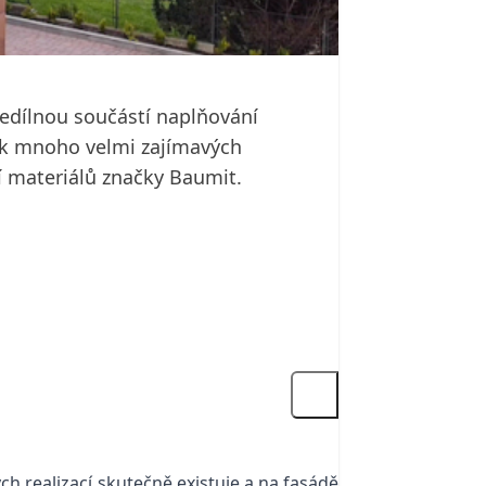
nedílnou součástí naplňování
 tak mnoho velmi zajímavých
í materiálů značky Baumit.
ch realizací skutečně existuje a na fasádě