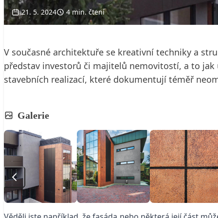
21. 5. 2024
4 min. čtení
V současné architektuře se kreativní techniky a st
představ investorů či majitelů nemovitostí, a to ja
stavebních realizací, které dokumentují téměř neo
Galerie
Věděli jste například, že fasáda nebo některá její část m