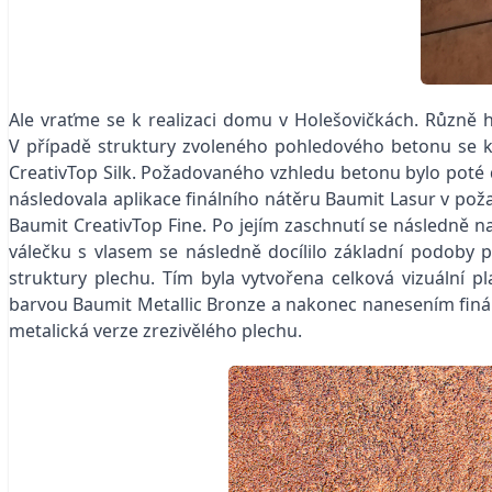
Ale vraťme se k realizaci domu v Holešovičkách. Různě h
V případě struktury zvoleného pohledového betonu se ko
CreativTop Silk. Požadovaného vzhledu betonu bylo poté
následovala aplikace finálního
nátěru Baumit Lasur
v poža
Baumit CreativTop Fine. Po jejím zaschnutí se následně na
válečku s vlasem se následně docílilo základní podoby 
struktury plechu. Tím byla vytvořena celková vizuální 
barvou Baumit Metallic Bronze
a nakonec nanesením finál
metalická verze zrezivělého plechu.