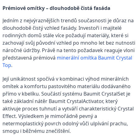
Prémiové omítky – dlouhodobě čistá fasáda
Jedním z nejvýraznějších trendů současnosti je důraz na
dlouhodobě čistý vzhled fasády. Investoři i majitelé
rodinných domů stále více požadují materiály, které si
zachovají svůj původní vzhled po mnoho let bez nutnosti
náročné údržby. Právě na tento požadavek reaguje vloni
představená prémiová
minerální omítka Baumit Crystal
Top
.
Její unikátnost spočívá v kombinaci výhod minerálních
omítek a komfortu pastovitého materiálu dodávaného
přímo v kbelíku. Součástí systému Baumit CrystalSet je
také základní nátěr Baumit CrystalActivator, který
aktivuje proces tuhnutí a vytváří charakteristický Crystal
Effect. Výsledkem je mimořádně pevný a
netermoplastický povrch odolný vůči ulpívání prachu,
smogu i běžnému znečištění.