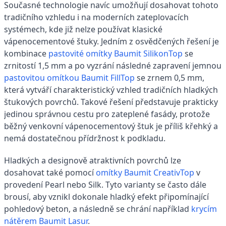
Současné technologie navíc umožňují dosahovat tohoto
tradičního vzhledu i na moderních zateplovacích
systémech, kde již nelze používat klasické
vápenocementové štuky. Jedním z osvědčených řešení je
kombinace
pastovité omítky Baumit SilikonTop
se
zrnitostí 1,5 mm a po vyzrání následné zapravení jemnou
pastovitou omítkou Baumit FillTop
se zrnem 0,5 mm,
která vytváří charakteristický vzhled tradičních hladkých
štukových povrchů. Takové řešení představuje prakticky
jedinou správnou cestu pro zateplené fasády, protože
běžný venkovní vápenocementový štuk je příliš křehký a
nemá dostatečnou přídržnost k podkladu.
Hladkých a designově atraktivních povrchů lze
dosahovat také pomocí
omítky Baumit CreativTop
v
provedení Pearl nebo Silk. Tyto varianty se často dále
brousí, aby vznikl dokonale hladký efekt připomínající
pohledový beton, a následně se chrání například
krycím
nátěrem Baumit Lasur
.