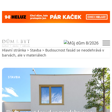
Skip to content
Men
Hlavní stránka
>
Stavba
> Budoucnost fasád se neodehrává v
barvách, ale v materiálech
Zpět na Stavba
STAVBA