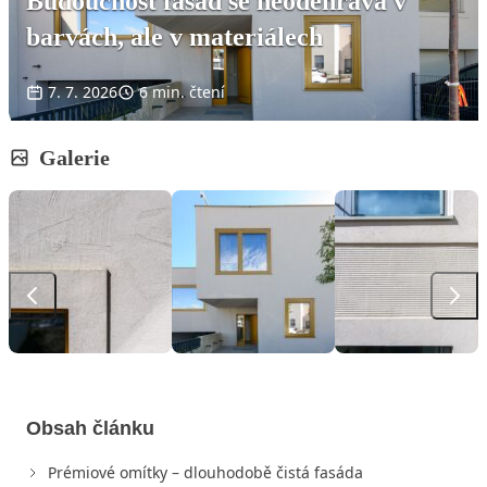
Budoucnost fasád se neodehrává v
barvách, ale v materiálech
7. 7. 2026
6 min. čtení
Galerie
Obsah článku
Prémiové omítky – dlouhodobě čistá fasáda