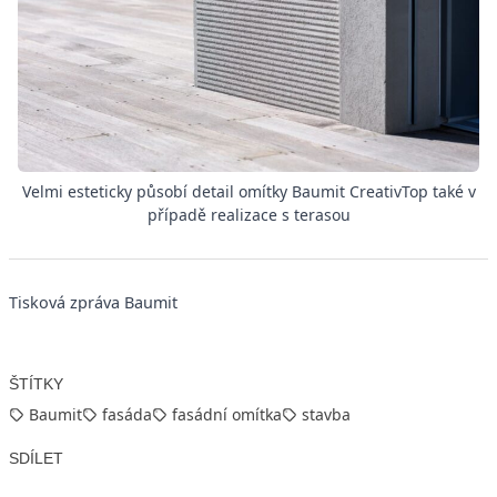
Velmi esteticky působí detail omítky Baumit CreativTop také v
případě realizace s terasou
Tisková zpráva Baumit
ŠTÍTKY
Baumit
fasáda
fasádní omítka
stavba
SDÍLET
Facebook
X
LinkedIn
Email