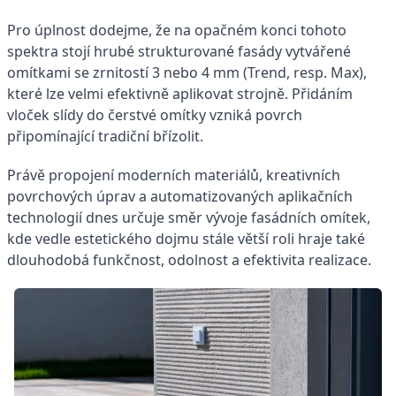
Pro úplnost dodejme, že na opačném konci tohoto
spektra stojí hrubé strukturované fasády vytvářené
omítkami se zrnitostí 3 nebo 4 mm (Trend, resp. Max),
které lze velmi efektivně aplikovat strojně. Přidáním
vloček slídy do čerstvé omítky vzniká povrch
připomínající tradiční břízolit.
Právě propojení moderních materiálů, kreativních
povrchových úprav a automatizovaných aplikačních
technologií dnes určuje směr vývoje fasádních omítek,
kde vedle estetického dojmu stále větší roli hraje také
dlouhodobá funkčnost, odolnost a efektivita realizace.