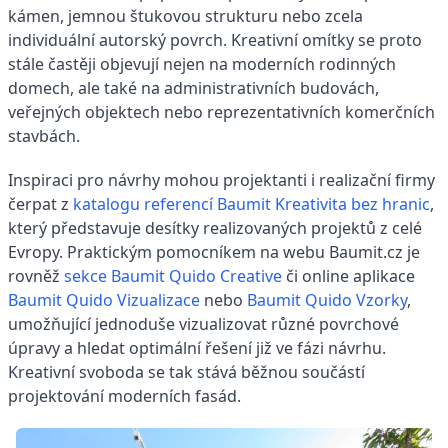
kámen, jemnou štukovou strukturu nebo zcela
individuální autorský povrch. Kreativní omítky se proto
stále častěji objevují nejen na moderních rodinných
domech, ale také na administrativních budovách,
veřejných objektech nebo reprezentativních komerčních
stavbách.
Inspiraci pro návrhy mohou projektanti i realizační firmy
čerpat z
katalogu referencí Baumit Kreativita bez hranic
,
který představuje desítky realizovaných projektů z celé
Evropy. Praktickým pomocníkem na webu Baumit.cz je
rovněž
sekce Baumit Quido Creative
či online aplikace
Baumit Quido Vizualizace
nebo
Baumit Quido Vzorky
,
umožňující jednoduše vizualizovat různé povrchové
úpravy a hledat optimální řešení již ve fázi návrhu.
Kreativní svoboda se tak stává běžnou součástí
projektování moderních fasád.