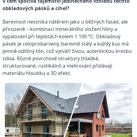
V čem spočívá tajemství jedinečného vzhledu těchto
obkladových pásků a cihel?
Barevnost nevzniká nátěrem jako u běžných fasád, ale
přirozeně – kombinací minerálního složení hlíny a
vypalování při teplotách kolem 1 100 °C. Obkladový
pásek je celoprobarvený, barevně stálý a každý kus má
jemně odlišný tón, což vytváří živou, autentickou kresbu
zdiva. Různé povrchové struktury (hladké,
strukturované, rustikální) a melírování přidávají
materiálu hloubku a 3D efekt.