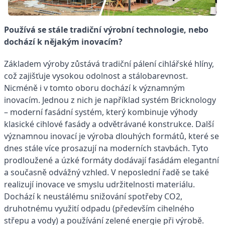
Používá se stále tradiční výrobní technologie, nebo
dochází k nějakým inovacím?
Základem výroby zůstává tradiční pálení cihlářské hlíny,
což zajišťuje vysokou odolnost a stálobarevnost.
Nicméně i v tomto oboru dochází k významným
inovacím. Jednou z nich je například systém Bricknology
– moderní fasádní systém, který kombinuje výhody
klasické cihlové fasády a odvětrávané konstrukce. Další
významnou inovací je výroba dlouhých formátů, které se
dnes stále více prosazují na moderních stavbách. Tyto
prodloužené a úzké formáty dodávají fasádám elegantní
a současně odvážný vzhled. V neposlední řadě se také
realizují inovace ve smyslu udržitelnosti materiálu.
Dochází k neustálému snižování spotřeby CO2,
druhotnému využití odpadu (především cihelného
střepu a vody) a používání zelené energie při výrobě.