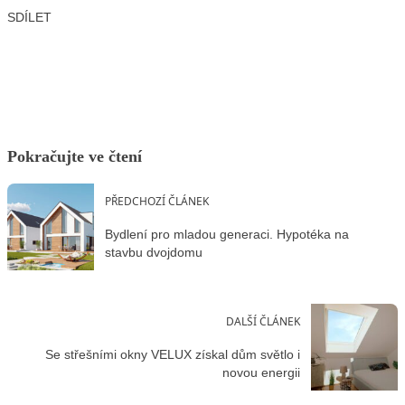
SDÍLET
Facebook
X
LinkedIn
Email
Pokračujte ve čtení
PŘEDCHOZÍ ČLÁNEK
Bydlení pro mladou generaci. Hypotéka na
stavbu dvojdomu
DALŠÍ ČLÁNEK
Se střešními okny VELUX získal dům světlo i
novou energii