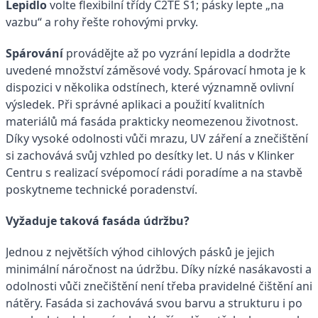
Lepidlo
volte flexibilní třídy C2TE S1; pásky lepte „na
vazbu“ a rohy řešte rohovými prvky.
Spárování
provádějte až po vyzrání lepidla a dodržte
uvedené množství záměsové vody. Spárovací hmota je k
dispozici v několika odstínech, které významně ovlivní
výsledek. Při správné aplikaci a použití kvalitních
materiálů má fasáda prakticky neomezenou životnost.
Díky vysoké odolnosti vůči mrazu, UV záření a znečištění
si zachovává svůj vzhled po desítky let. U nás v Klinker
Centru s realizací svépomocí rádi poradíme a na stavbě
poskytneme technické poradenství.
Vyžaduje taková fasáda údržbu?
Jednou z největších výhod cihlových pásků je jejich
minimální náročnost na údržbu. Díky nízké nasákavosti a
odolnosti vůči znečištění není třeba pravidelné čištění ani
nátěry. Fasáda si zachovává svou barvu a strukturu i po