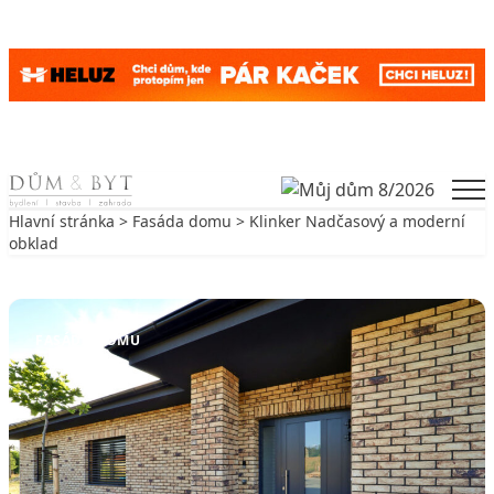
Skip to content
Men
Hlavní stránka
>
Fasáda domu
> Klinker Nadčasový a moderní
obklad
Zpět na Fasáda domu
FASÁDA DOMU