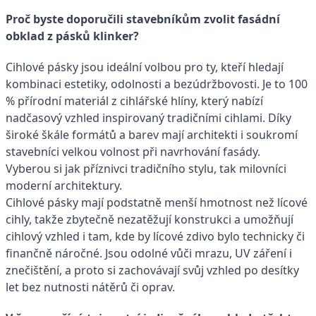
Proč byste doporučili stavebníkům zvolit fasádní
obklad z pásků klinker?
Cihlové pásky jsou ideální volbou pro ty, kteří hledají
kombinaci estetiky, odolnosti a bezúdržbovosti. Je to 100
% přírodní materiál z cihlářské hlíny, který nabízí
nadčasový vzhled inspirovaný tradičními cihlami. Díky
široké škále formátů a barev mají architekti i soukromí
stavebníci velkou volnost při navrhování fasády.
Vyberou si jak příznivci tradičního stylu, tak milovníci
moderní architektury.
Cihlové pásky mají podstatně menší hmotnost než lícové
cihly, takže zbytečně nezatěžují konstrukci a umožňují
cihlový vzhled i tam, kde by lícové zdivo bylo technicky či
finančně náročné. Jsou odolné vůči mrazu, UV záření i
znečištění, a proto si zachovávají svůj vzhled po desítky
let bez nutnosti nátěrů či oprav.