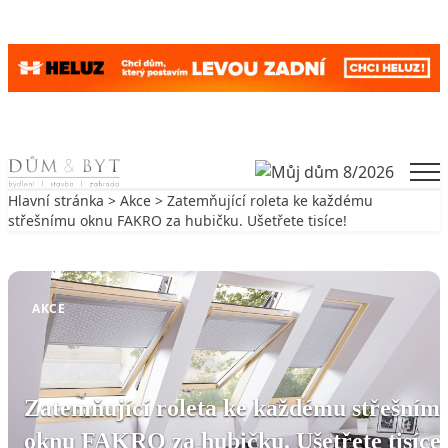
Skip to content
Men
Hlavní stránka
>
Akce
> Zatemňující roleta ke každému
střešnímu oknu FAKRO za hubičku. Ušetřete tisíce!
Zpět na Akce
AKCE
Zatemňující roleta ke každému střešním
oknu FAKRO za hubičku. Ušetřete tisíce