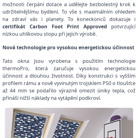
možnosti čerpání dotace a udělejte bezbolestný krok k
udržitelnějšímu bydlení. To vše s maximálním ohledem
na zdraví vás i planety. To koneckonců dokazuje i
certiﬁkát Carbon Foot Print Approved
potvrzující
nízkou uhlíkovou stopu při jejich výrobě.
Nová technologie pro vysokou energetickou účinnost
Tato okna jsou vyrobena s použitím technologie
thermoPro, která zaručuje vysokou energetickou
účinnost a dlouhou životnost. Díky konstrukci s vyšším
profilem rámu a nově vyvinutým trojsklem P50 o tloušťce
až 44 mm se podařilo výrazně omezit úniky tepla, což
přináší nižší náklady na vytápění podkroví.