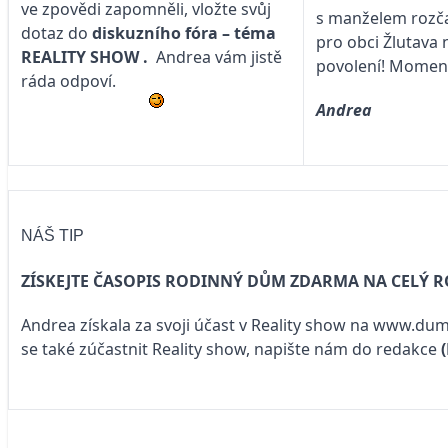
ve zpovědi zapomněli, vložte svůj
s manželem rozčar
dotaz do
diskuzního fóra – téma
pro obci Žlutava 
REALITY SHOW
.
Andrea vám jistě
povolení! Moment
ráda odpoví.
An
NÁŠ TIP
ZÍSKEJTE ČASOPIS RODINNÝ DŮM ZDARMA NA CELÝ 
Andrea získala za svoji účast v Reality show na
www.dum
se také zúčastnit Reality show, napište nám do redakce