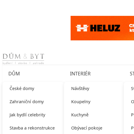
Skip to content
DŮM
INTERIÉR
S
České domy
Návštěvy
S
Zahraniční domy
Koupelny
O
Jak bydlí celebrity
Kuchyně
P
Stavba a rekonstrukce
Obývací pokoje
P