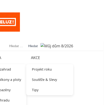
Vyhledávání
A
AKCE
 zahrad
Projekt roku
alkony a ploty
Soutěže & Slevy
 bazény
Tipy
ahradu