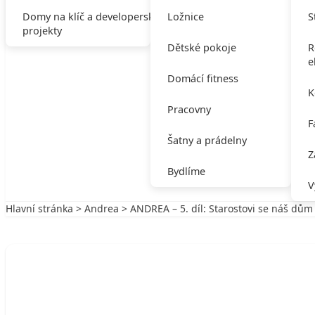
Domy na klíč a developerské
Ložnice
S
projekty
Dětské pokoje
R
e
Domácí fitness
K
Pracovny
F
Šatny a prádelny
Z
Bydlíme
V
Hlavní stránka
>
Andrea
> ANDREA – 5. díl: Starostovi se náš dům 
Zpět na Andrea
ANDREA
ANDREA – 5. díl: Starostovi se náš dům 