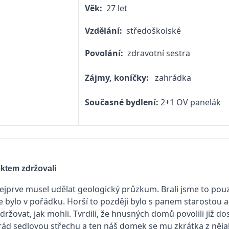
Věk:
27 let
Vzdělání:
středoškolské
Povolání:
zdravotní sestra
Zájmy, koníčky:
zahrádka
Současné bydlení:
2+1 OV panelák
ektem zdržovali
jprve musel udělat geologický průzkum. Brali jsme to pouze
e bylo v pořádku. Horší to později bylo s panem starostou a
držovat, jak mohli. Tvrdili, že hnusných domů povolili již dos
ád sedlovou střechu a ten náš domek se mu zkrátka z nějak