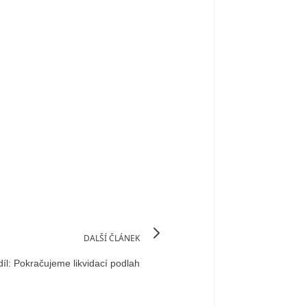
DALŠÍ ČLÁNEK
íl: Pokračujeme likvidací podlah