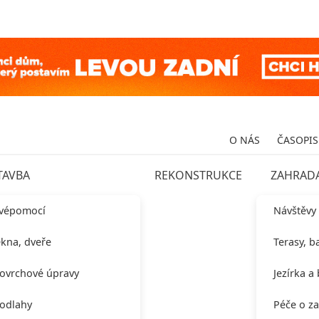
O NÁS
ČASOPIS
TAVBA
REKONSTRUKCE
ZAHRAD
vépomocí
Návštěvy
kna, dveře
Terasy, b
ovrchové úpravy
Jezírka a
odlahy
Péče o z