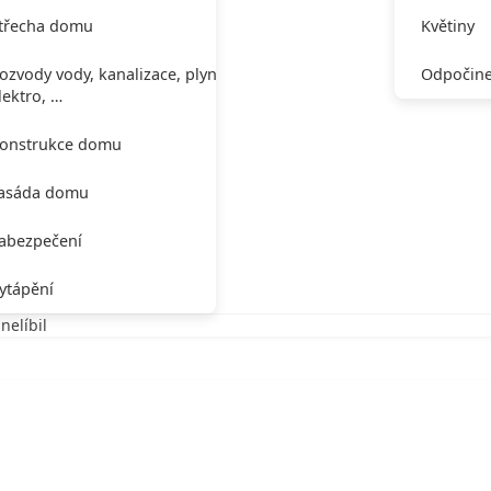
třecha domu
Květiny
ozvody vody, kanalizace, plynu,
Odpočine
lektro, …
onstrukce domu
asáda domu
abezpečení
ytápění
nelíbil
nelíbil