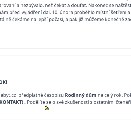
ovaní a nezbývalo, než čekat a doufat. Nakonec se naštěstí 
nám přeci vyjádření dal. 10. února proběhlo místní šetření a
álně čekáme na lepší počasí, a pak již můžeme konečně zač
drea
ROK!
abyt.cz
předplatné časopisu
Rodinný dům
na celý rok. Po
(KONTAKT)
.
Podělíte se o své zkušenosti s ostatními čtenář