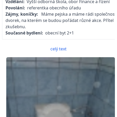
Vzdělání:
Vyšší odborná škola, obor Finance a řízení
Povolání:
referentka obecního úřadu
Zájmy, koníčky:
Máme pejska a máme rádi společnost 
dvorek, na kterém se budou pořádat různé akce. Přítel hr
zkušebnu.
Současné bydlení:
obecní byt 2+1
celý text