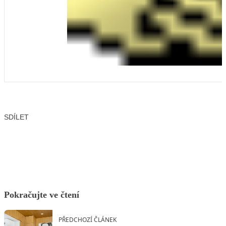
SDÍLET
Facebook
X
LinkedIn
Email
Pokračujte ve čtení
PŘEDCHOZÍ ČLÁNEK