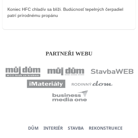
Koniec HFC chladív sa blíži. Budúcnosť tepelných čerpadiel
patrí prírodnému propánu
PARTNEŘI WEBU
DŮM
INTERIÉR
STAVBA
REKONSTRUKCE