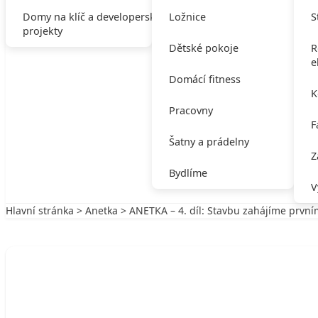
Domy na klíč a developerské
Ložnice
S
projekty
Dětské pokoje
R
e
Domácí fitness
K
Pracovny
F
Šatny a prádelny
Z
Bydlíme
V
Hlavní stránka
>
Anetka
> ANETKA – 4. díl: Stavbu zahájíme prvn
Zpět na Anetka
ANETKA
ANETKA – 4. díl: Stavbu zahájíme prv