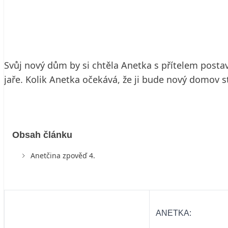
25. 11. 2008
3 min. čtení
Svůj nový dům by si chtěla Anetka s přítelem post
jaře. Kolik Anetka očekává, že ji bude nový domov st
Obsah článku
Anetčina zpověď 4.
ANETKA: