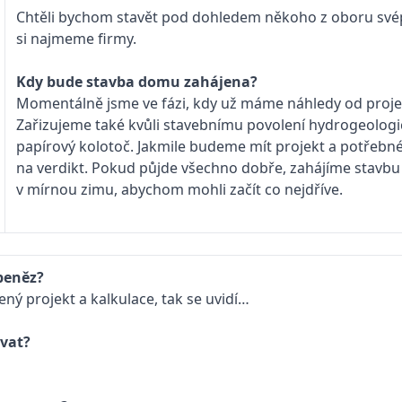
Chtěli bychom stavět pod dohledem někoho z oboru svépo
si najmeme firmy.
Kdy bude stavba domu zahájena?
Momentálně jsme ve fázi, kdy už máme náhledy od proje
Zařizujeme také kvůli stavebnímu povolení hydrogeologic
papírový kolotoč. Jakmile budeme mít projekt a potřeb
na verdikt. Pokud půjde všechno dobře, zahájíme stav
v mírnou zimu, abychom mohli začít co nejdříve.
peněz?
ený projekt a kalkulace, tak se uvidí…
vat?