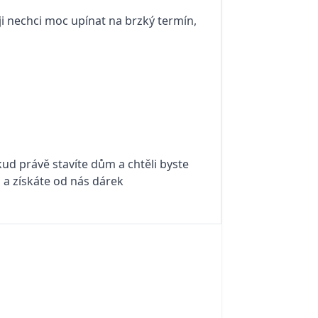
ěji nechci moc upínat na brzký termín,
kud právě stavíte dům a chtěli byste
i a získáte od nás dárek