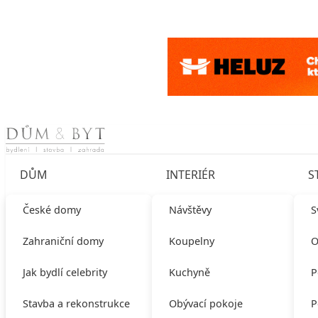
Skip to content
DŮM
INTERIÉR
S
České domy
Návštěvy
S
Zahraniční domy
Koupelny
O
Jak bydlí celebrity
Kuchyně
P
Stavba a rekonstrukce
Obývací pokoje
P