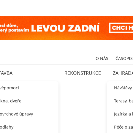
O NÁS
ČASOPIS
TAVBA
REKONSTRUKCE
ZAHRAD
vépomocí
Návštěvy
kna, dveře
Terasy, b
ovrchové úpravy
Jezírka a
odlahy
Péče o z