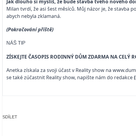
Jak dlouho si myslíš, že bude stavba tvého nového d
Milan tvrdí, že asi šest měsíců. Můj názor je, že stavba 
abych nebyla zklamaná.
(Pokračování příště)
NÁŠ TIP
ZÍSKEJTE ČASOPIS RODINNÝ DŮM ZDARMA NA CELÝ 
Anetka získala za svoji účast v Reality show na
www.duma
se také zúčastnit Reality show, napište nám do redakce
SDÍLET
Facebook
X
LinkedIn
Email