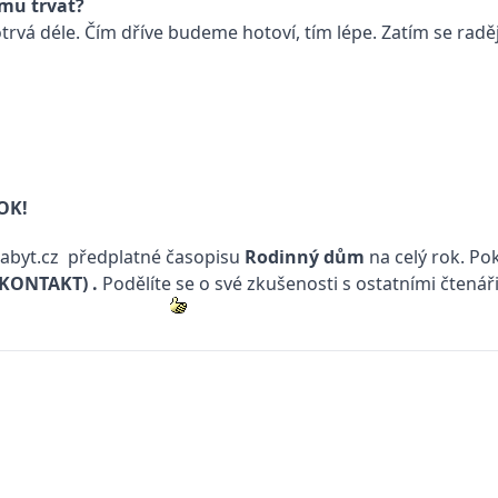
omu trvat?
potrvá déle. Čím dříve budeme hotoví, tím lépe. Zatím se rad
ROK!
byt.cz
předplatné časopisu
Rodinný dům
na celý rok. Po
(KONTAKT)
.
Podělíte se o své zkušenosti s ostatními čtenář