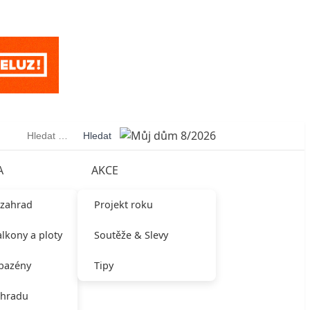
Vyhledávání
A
AKCE
 zahrad
Projekt roku
alkony a ploty
Soutěže & Slevy
 bazény
Tipy
ahradu