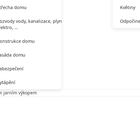
třecha domu
Květiny
ozvody vody, kanalizace, plynu,
Odpočine
lektro, …
onstrukce domu
asáda domu
abezpečení
ytápění
ím jarním výkopem
ním jarním výkopem