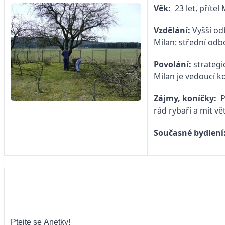
Věk:
23 let, přítel
Vzdělání:
Vyšší od
Milan: střední odbo
Povolání:
strategi
Milan je vedoucí k
Zájmy, koníčky:
P
rád rybaří a mít v
Současné bydlení
Ptejte se Anetky!