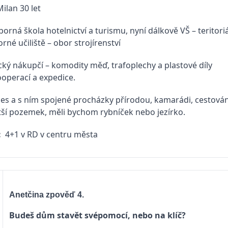
 Milan 30 let
borná škola hotelnictví a turismu, nyní dálkově VŠ – teritoriá
rné učiliště – obor strojírenství
cký nákupčí – komodity měď, trafoplechy a plastové díly
ooperací a expedice.
es a s ním spojené procházky přírodou, kamarádi, cestování
ětší pozemek, měli bychom rybníček nebo jezírko.
:
4+1 v RD v centru města
Anetčina zpověď 4.
Budeš dům stavět svépomocí, nebo na klíč?