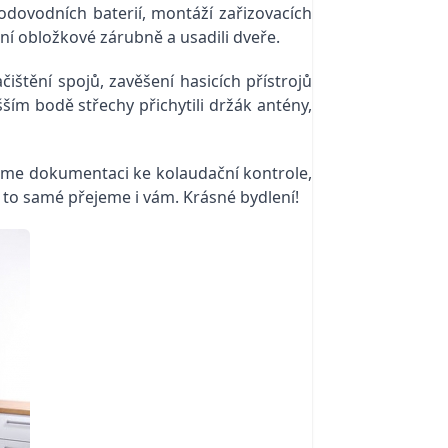
vodovodních baterií, montáží zařizovacích
ní obložkové zárubně a usadili dveře.
ištění spojů, zavěšení hasicích přístrojů
ím bodě střechy přichytili držák antény,
eme dokumentaci ke kolaudační kontrole,
A to samé přejeme i vám. Krásné bydlení!