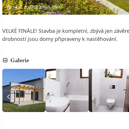
14. 7. 2017
2 min. čtení
VELKÉ FINÁLE! Stavba je kompletní, zbývá jen závěre
drobností jsou domy připraveny k nastěhování.
Galerie