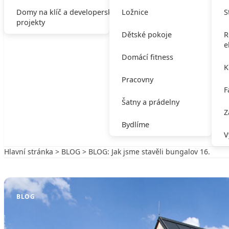
Domy na klíč a developerské
Ložnice
S
projekty
Dětské pokoje
R
e
Domácí fitness
K
Pracovny
F
Šatny a prádelny
Z
Bydlíme
V
Hlavní stránka
>
BLOG
> BLOG: Jak jsme stavěli bungalov 16.
Zpět na BLOG
BLOG