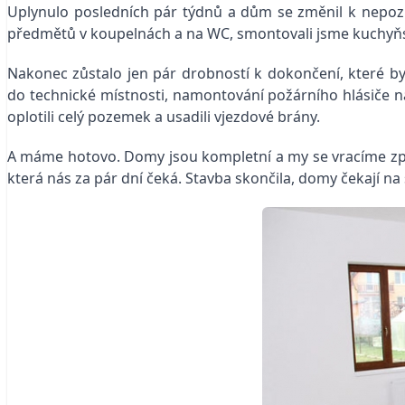
Uplynulo posledních pár týdnů a dům se změnil k nepoznán
předmětů v koupelnách a na WC, smontovali jsme kuchyňsko
Nakonec zůstalo jen pár drobností k dokončení, které byl
do technické místnosti, namontování požárního hlásiče n
oplotili celý pozemek a usadili vjezdové brány.
A máme hotovo. Domy jsou kompletní a my se vracíme zpá
která nás za pár dní čeká. Stavba skončila, domy čekají na