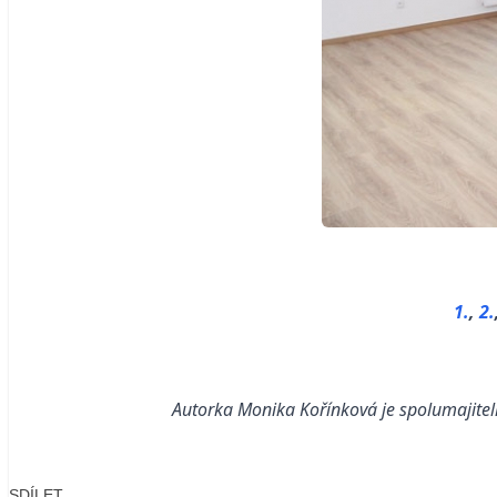
1
.
,
2.
Autorka Monika Kořínková je spolumajitelk
SDÍLET