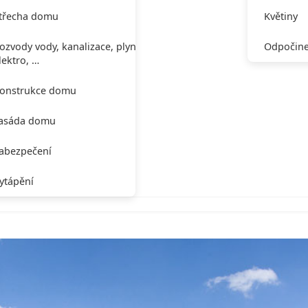
třecha domu
Květiny
ozvody vody, kanalizace, plynu,
Odpočine
lektro, …
onstrukce domu
asáda domu
abezpečení
ytápění