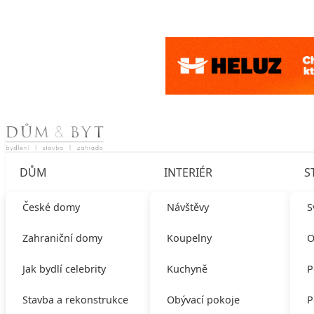
Skip to content
DŮM
INTERIÉR
S
České domy
Návštěvy
S
Zahraniční domy
Koupelny
O
Jak bydlí celebrity
Kuchyně
P
Stavba a rekonstrukce
Obývací pokoje
P