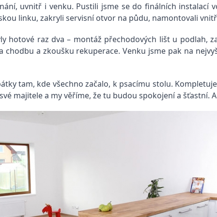
í, uvnitř i venku. Pustili jsme se do finálních instalací 
u linku, zakryli servisní otvor na půdu, namontovali vnitř
y hotové raz dva – montáž přechodových lišt u podlah, zač
a chodbu a zkoušku rekuperace. Venku jsme pak na nejvyšš
tky tam, kde všechno začalo, k psacímu stolu. Kompletuj
 své majitele a my věříme, že tu budou spokojení a šťastní. 