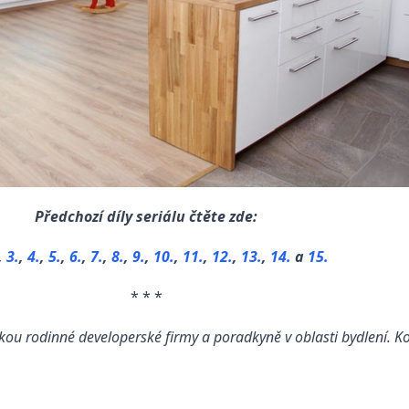
Předchozí díly seriálu čtěte zde:
,
3.
,
4.
,
5.
,
6.
,
7.
,
8.
,
9.
,
10.
,
11.
,
12.
,
13.
,
14.
a
15.
* * *
ou rodinné developerské firmy a poradkyně v oblasti bydlení. K