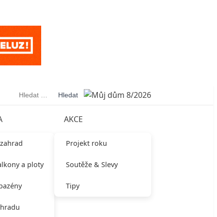
Vyhledávání
A
AKCE
 zahrad
Projekt roku
alkony a ploty
Soutěže & Slevy
 bazény
Tipy
ahradu