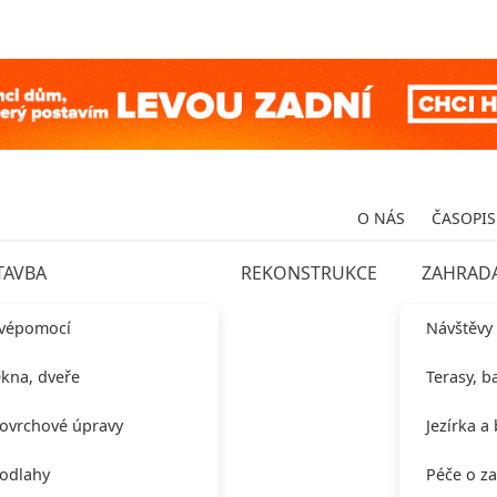
O NÁS
ČASOPIS
TAVBA
REKONSTRUKCE
ZAHRAD
vépomocí
Návštěvy
kna, dveře
Terasy, b
ovrchové úpravy
Jezírka a
odlahy
Péče o z