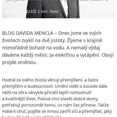
26. 10. 2023
2 min. čtení
BLOG DAVIDA MENCLA – Dnes jsme ve svých
životech zvyklí na dvě jistoty. Žijeme v krajině
mimořádně bohaté na vodu. A nemalý výdaj
dáváme každý měsíc za elektřinu a vytápění. Obojí
projde změnou.
Hodně ze svého života věnuji přemýšlení. a často
přemýšlím o budoucnosti. Umění vidět o kousek dále
nežli na zítra obvykle přináší lepší rozhodnutí
a kvalitnější život. Pokud chci stavět dobré domy,
potřebuji porozumět tomu, co nám čas přinese. Takže
máte-li chuť, pojďte se mnou zavřít oči a přemýšlet, jaký