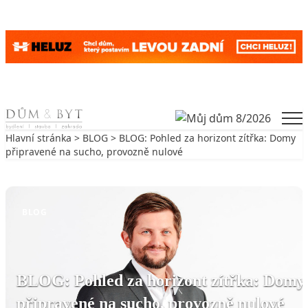
Skip to content
Men
Hlavní stránka
>
BLOG
> BLOG: Pohled za horizont zítřka: Domy
připravené na sucho, provozně nulové
Zpět na BLOG
BLOG
BLOG: Pohled za horizont zítřka: Domy
připravené na sucho, provozně nulové