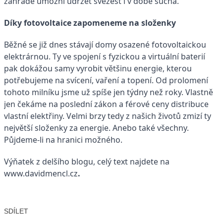
zahradě umožní udržet svěžest i v době sucha.
Díky fotovoltaice zapomeneme na složenky
Běžné se již dnes stávají domy osazené fotovoltaickou
elektrárnou. Ty ve spojení s fyzickou a virtuální baterií
pak dokážou samy vyrobit většinu energie, kterou
potřebujeme na svícení, vaření a topení. Od prolomení
tohoto milníku jsme už spíše jen týdny než roky. Vlastně
jen čekáme na poslední zákon a férové ceny distribuce
vlastní elektřiny. Velmi brzy tedy z našich životů zmizí ty
největší složenky za energie. Anebo také všechny.
Půjdeme-li na hranici možného.
Výňatek z delšího blogu, celý text najdete na
www.davidmencl.cz
.
SDÍLET