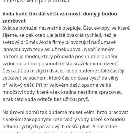
bude náš svět o pár zítřků dál.
Voda bude čím dál větší vzácnost, domy ji budou
zadržovat
Svět se bohužel nezvratně otepluje. Část evropy, ve které
žijeme, se pak otepluje ještě dvakrát rychleji, než je
světový průměr. Akcie firmy provozující na Šumavě
lanovku bych tedy asi už nekupoval. Nepříjemným
na tom je model, který předvídá posunutí proudění
vzduchu, a tím i posunutí místa srážek mimo území
Česka. Již za brzkých dvacet let se budeme stále častěji
setkávat se suchem, které čas od času vystřídá silný
přívalový déšť. Při prívalovém dešti spadne velké
množství vody, které však krajina nestihne zpracovat,
a tak tato voda odteče bez užitku pryč.
Na úrovni domů tak budeme muset velmi brzo pracovat
s velkými zakopanými rezervoáry vody, které se budou
během rychlých přívalových dešťů plnit. A následně