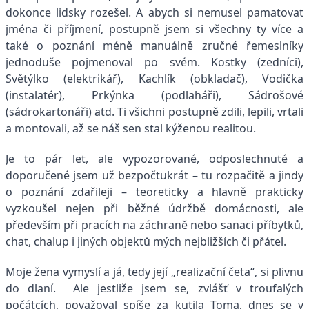
dokonce lidsky rozešel. A abych si nemusel pamatovat
jména či příjmení, postupně jsem si všechny ty více a
také o poznání méně manuálně zručné řemeslníky
jednoduše pojmenoval po svém. Kostky (zedníci),
Světýlko (elektrikář), Kachlík (obkladač), Vodička
(instalatér), Prkýnka (podlaháři), Sádrošové
(sádrokartonáři) atd. Ti všichni postupně zdili, lepili, vrtali
a montovali, až se náš sen stal kýženou realitou.
Je to pár let, ale vypozorované, odposlechnuté a
doporučené jsem už bezpočtukrát – tu rozpačitě a jindy
o poznání zdařileji – teoreticky a hlavně prakticky
vyzkoušel nejen při běžné údržbě domácnosti, ale
především při pracích na záchraně nebo sanaci příbytků,
chat, chalup i jiných objektů mých nejbližších či přátel.
Moje žena vymyslí a já, tedy její „realizační četa“, si plivnu
do dlaní. Ale jestliže jsem se, zvlášť v troufalých
počátcích, považoval spíše za kutila Toma, dnes se v