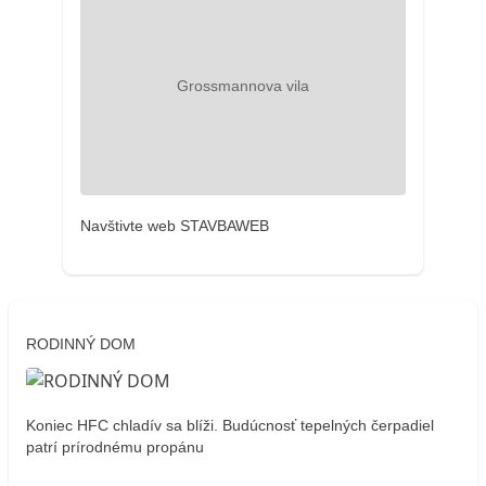
Navštivte web STAVBAWEB
RODINNÝ DOM
Koniec HFC chladív sa blíži. Budúcnosť tepelných čerpadiel
patrí prírodnému propánu