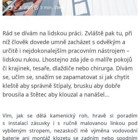
9. 3. 2018
3 min. čtení
Rád se dívám na lidskou práci. Zvláště pak tu, při
níž člověk dovede umně zacházet s odvěkým a
určitě i nejdokonalejším pracovním nástrojem –
lidskou rukou. Lhostejno zda jde o malíře pokojů
či krajinek, tesaře, dlaždiče nebo chirurga. Dívám
se, učím se, snažím se zapamatovat si jak chytit
kleště aby správně štípaly, brusku aby dobře
brousila a štětec aby klouzal a nanášel…
Vím, jak se dělá kamenický roh, hravě si poradím
s instalací zásuvky i s ručně malovanou linkou pod
vybíleným stropem, nezaskočí mě výměna vodovodní
baterie ani montáž klozetu se zadním nebo spodním