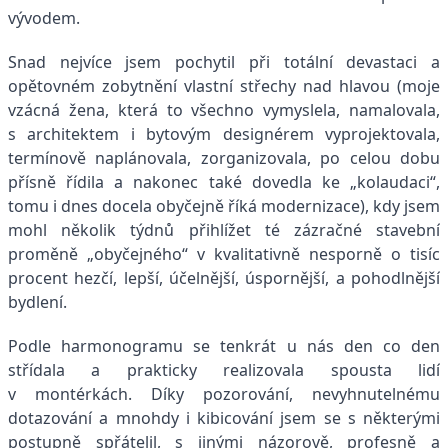
vývodem.
Snad nejvíce jsem pochytil při totální devastaci a
opětovném zobytnění vlastní střechy nad hlavou (moje
vzácná žena, která to všechno vymyslela, namalovala,
s architektem i bytovým designérem vyprojektovala,
termínově naplánovala, zorganizovala, po celou dobu
přísně řídila a nakonec také dovedla ke „kolaudaci“,
tomu i dnes docela obyčejně říká modernizace), kdy jsem
mohl několik týdnů přihlížet té zázračné stavební
proměně „obyčejného“ v kvalitativně nesporně o tisíc
procent hezčí, lepší, účelnější, úspornější, a pohodlnější
bydlení.
Podle harmonogramu se tenkrát u nás den co den
střídala a prakticky realizovala spousta lidí
v montérkách. Díky pozorování, nevyhnutelnému
dotazování a mnohdy i kibicování jsem se s některými
postupně spřátelil, s jinými názorově, profesně a