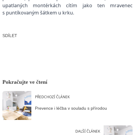
upatlaných montérkách cítím jako ten mravenec
s puntíkovaným šátkem u krku.
SDÍLET
Facebook
X
LinkedIn
Email
Pokračujte ve čtení
PŘEDCHOZÍ ČLÁNEK
Prevence i léčba v souladu s přírodou
DALŠÍ ČLÁNEK