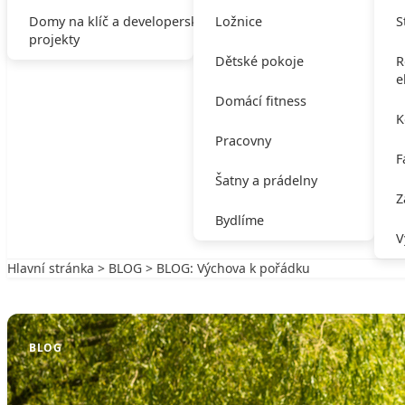
Domy na klíč a developerské
Ložnice
S
projekty
Dětské pokoje
R
e
Domácí fitness
K
Pracovny
F
Šatny a prádelny
Z
Bydlíme
V
Hlavní stránka
>
BLOG
> BLOG: Výchova k pořádku
Zpět na BLOG
BLOG