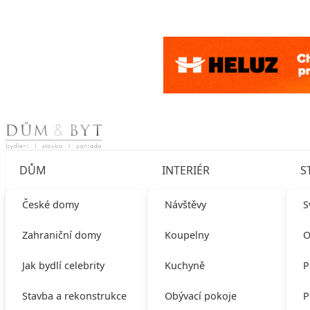
Skip to content
DŮM
INTERIÉR
S
České domy
Návštěvy
S
Zahraniční domy
Koupelny
O
Jak bydlí celebrity
Kuchyně
P
Stavba a rekonstrukce
Obývací pokoje
P