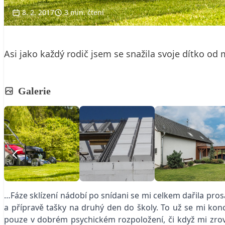
8. 2. 2017
3 min. čtení
Asi jako každý rodič jsem se snažila svoje dítko od
Galerie
…Fáze sklízení nádobí po snídani se mi celkem dařila pro
a přípravě tašky na druhý den do školy. To už se mi ko
pouze v dobrém psychickém rozpoložení, či když mi zrov