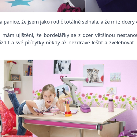
panice, že jsem jako rodič totálně selhala, a že mi z dcery
mám ujištění, že bordelářky se z dcer většinou nestanou. 
zdit a své příbytky někdy až nezdravě leštit a zvelebovat