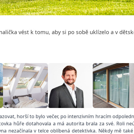
 malička vést k tomu, aby si po sobě uklízelo a v dě
sazovat, horší to bylo večer, po intenzivním hracím odpol
ncovka hůře dotahovala a má autorita brala za své. Roli n
na nezačínala v telce oblíbená detektivka. Někdy mě také 