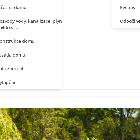
třecha domu
Květiny
ozvody vody, kanalizace, plynu,
Odpočine
lektro, …
onstrukce domu
asáda domu
abezpečení
ytápění