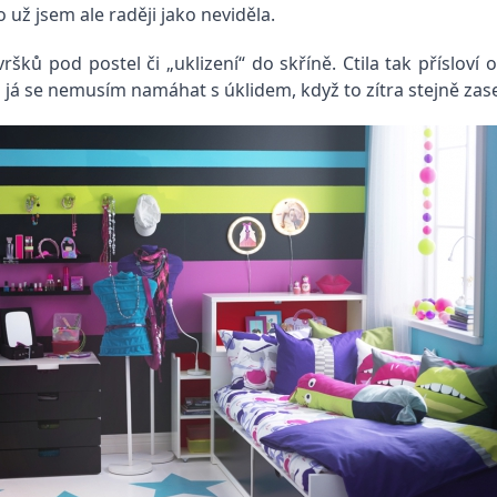
 už jsem ale raději jako neviděla.
ů pod postel či „uklizení“ do skříně. Ctila tak přísloví o 
 já se nemusím namáhat s úklidem, když to zítra stejně za