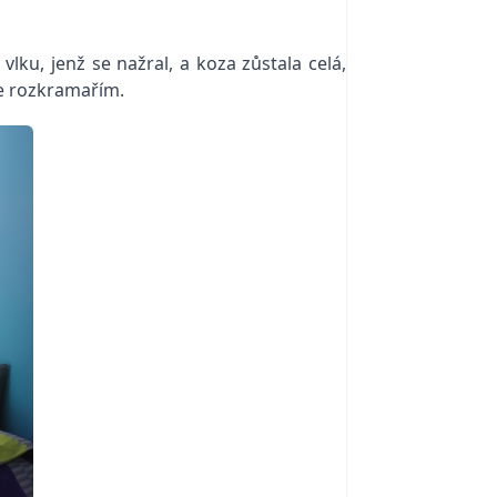
vlku, jenž se nažral, a koza zůstala celá,
se rozkramařím.