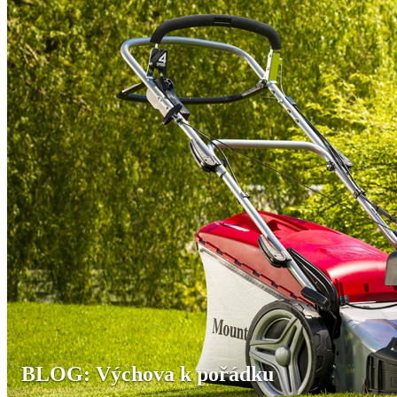
BLOG: Výchova k pořádku