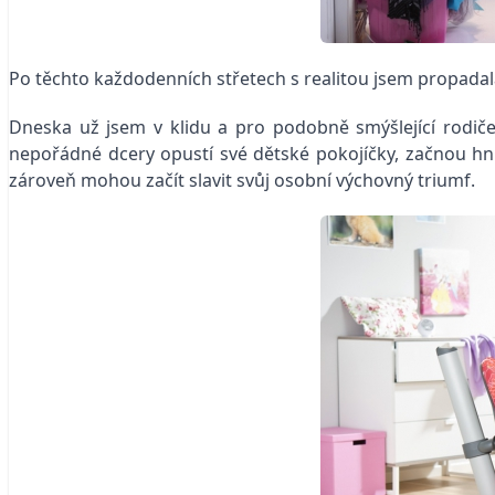
Po těchto každodenních střetech s realitou jsem propadala 
Dneska už jsem v klidu a pro podobně smýšlející rodiče 
nepořádné dcery opustí své dětské pokojíčky, začnou hní
zároveň mohou začít slavit svůj osobní výchovný triumf.