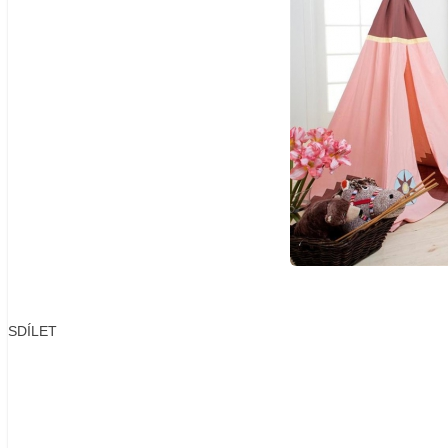
SDÍLET
Facebook
X
LinkedIn
Email