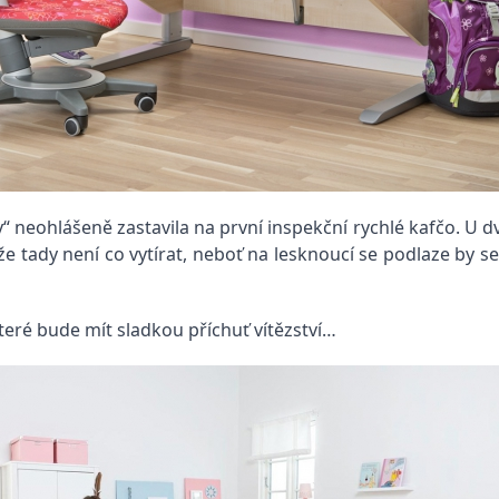
čky“ neohlášeně zastavila na první inspekční rychlé kafčo. U
že tady není co vytírat, neboť na lesknoucí se podlaze by se
 které bude mít sladkou příchuť vítězství…