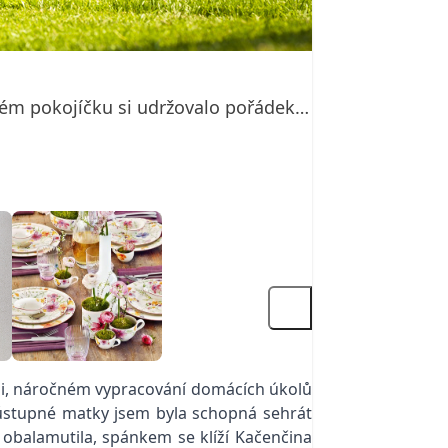
tském pokojíčku si udržovalo pořádek…
edni, náročném vypracování domácích úkolů
eústupné matky jsem byla schopná sehrát
obalamutila, spánkem se klíží Kačenčina