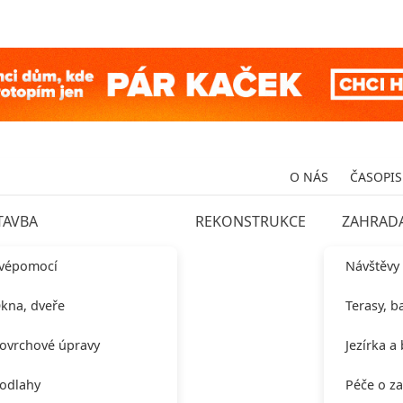
O NÁS
ČASOPIS
TAVBA
REKONSTRUKCE
ZAHRAD
vépomocí
Návštěvy
kna, dveře
Terasy, b
ovrchové úpravy
Jezírka a
odlahy
Péče o z