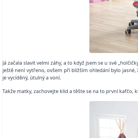
Já začala slavit velmi záhy, a to když jsem se u své „holči
ještě není vytřeno, ovšem při bližším ohledání bylo jasné, 
je vycíděný, útulný a voní.
Takže matky, zachovejte klid a těšte se na to první kafčo,