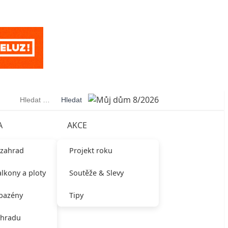
Vyhledávání
A
AKCE
 zahrad
Projekt roku
alkony a ploty
Soutěže & Slevy
 bazény
Tipy
ahradu