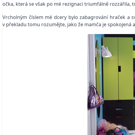
očka, která se však po mé rezignaci triumfálně rozzářila, to
Vrcholným číslem mé dcery bylo zabagrování hraček a svršk
v překladu tomu rozumějte, jako že mamča je spokojená a