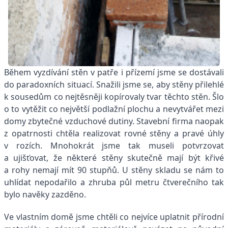
Během vyzdívání stěn v patře i přízemí jsme se dostávali
do paradoxních situací. Snažili jsme se, aby stěny přilehlé
k sousedům co nejtěsněji kopírovaly tvar těchto stěn. Šlo
o to vytěžit co největší podlažní plochu a nevytvářet mezi
domy zbytečné vzduchové dutiny. Stavební firma naopak
z opatrnosti chtěla realizovat rovné stěny a pravé úhly
v rozích. Mnohokrát jsme tak museli potvrzovat
a ujišťovat, že některé stěny skutečně mají být křivé
a rohy nemají mít 90 stupňů. U stěny skladu se nám to
uhlídat nepodařilo a zhruba půl metru čtverečního tak
bylo navěky zazděno.
Ve vlastním domě jsme chtěli co nejvíce uplatnit přírodní