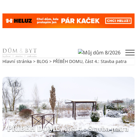
Skip to content
Men
Hlavní stránka
>
BLOG
> PŘÍBĚH DOMU, část 4.: Stavba patra
Zpět na BLOG
BLOG
PŘÍBĚH DOMU, část 4.: Stavba patra