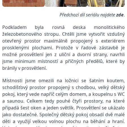
Předchozí díl seriálu najdete
zde
.
Podkladem byla rovná deska monolitického
železobetonového stropu. Chtěli jsme vytvořit vzdušný
otevřený prostor maximálně propojený s exteriérem
prosklenými plochami. Protože v řadové zástavbě je
možné prosvětlení jen z uliční a dvorní strany, navrhli
jsme minimum místností a příčných předělů, které by
bránily v prosvětlení.
Místnosti jsme omezili na ložnici se šatním koutem,
schodišťový prostor propojený s chodbou, velký dětský
pokoj, který vede napříč celým domem, a koupelnu s WC
a saunou. Celkem tedy pouhé čtyři prostory, na které
připadá šest oken a jeden světlík. Prosvětlení se ukázalo
jako dostatečné. Společný dětský pokoj obsadí dvě malé
děti a využijí velkou volnou plochu na běhání a hraní.