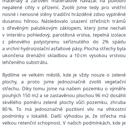
materiály a zároveň materiálově navázat na původní
nepálené cihly v přízemí. Zvolili jsme tedy pro vnitřní
nosné i nenosné stěny tradiční hrázděné zdivo vyplněné
dusanou hlínou. Následovalo usazení střešních trámů
s dřevěným palubkovým záklopem, který jsme nechali
v interiéru pohledový, parotěsná vrstva, tepelná izolace
z pěnového polystyrenu seříznutého do 2% spádu
a vrchní hydroizolační asfaltové pásy. Plocha střechy byla
ukončena drenážní skladbou a 10 cm vysokou vrstvou
lehčeného substrátu.
Bydlíme ve velkém městě, kde je vždy nouze o zelené
plochy, a proto jsme jednoznačně zvolili vegetační
střechu. Díky tomu jsme na našem pozemku o výměře
pouhých 150 m2 a se zastavěnou plochou 96 m2 dosáhli
skvělého poměru zelené plochy vůči pozemku, zhruba
80 %. To má jednoznačně pozitivní vliv na vlhkostní
podmínky v lokalitě. Další výhodou je, že střecha má
velkou retenční schopnost. V našich podmínkách, kde je