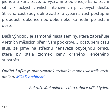
jednotná kanalizace, to významně odlehčuje kanalizační
síti v kritických chvílích intenzivních přívalových dešťů.
Střecha část vody úplně zadrží a vypaří a část postupně
propouští, dokonce i po dobu několika hodin po ustání
deště.
Další výhodou je samotná masa zeminy, která zabraňuje
v letních měsících přehřívání podkroví. S odstupem času
lituji, že jsme na střechu nenavezli obyčejnou ornici,
která by stála zlomek ceny drahého lehčeného
substrátu.
Ondřej Kafka je autorizovaný architekt a spoluvlastník arch.
ateliéru
MOAD architekti.
Pokračování najdete v této rubrice příští týden.
SDÍLET