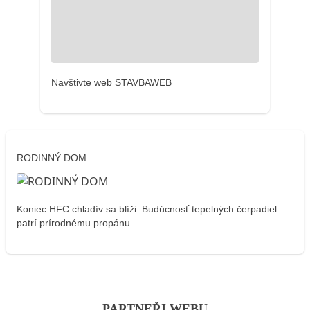
Navštivte web STAVBAWEB
RODINNÝ DOM
Koniec HFC chladív sa blíži. Budúcnosť tepelných čerpadiel
patrí prírodnému propánu
PARTNEŘI WEBU