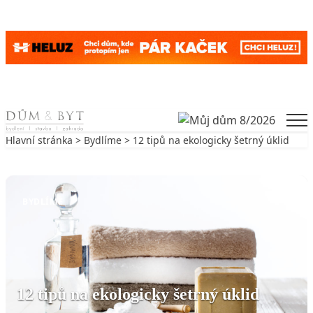
Skip to content
Men
Hlavní stránka
>
Bydlíme
> 12 tipů na ekologicky šetrný úklid
Zpět na Bydlíme
BYDLÍME
12 tipů na ekologicky šetrný úklid