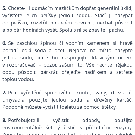
5.
Chcete-li i domácím mazlíčkům dopřát generální úklid,
vyčistěte jejich pelíšky jedlou sodou. Stačí ji nasypat
do pelíšku, rozetřít po celém povrchu, nechat působit
a po pár hodinách vysát. Spolu s ní se zbavíte i pachu.
6.
Se zaschlou špínou či vodním kamenem si hravě
poradí jedlá soda a ocet. Nejprve na místo nasypte
jedlou sodu, poté ho nasprejujte klasickým octem
v rozprašovači – pozor, zašumí to! Vše nechte nějakou
dobu působit, párkrát přejeďte hadříkem a setřete
teplou vodou.
7.
Pro vyčištění sprchového koutu, vany, dřezu či
umyvadla použijte jedlou sodu a dřevěný kartáč.
Podobně můžete vyčistit toaletu za pomoci štětky.
8.
Potřebujete-li vyčistit odpady, použijte
environmentálně šetrný čistič s přírodními enzymy.
Znečištění v odpadu se rozkládá podobně, jako žaludek