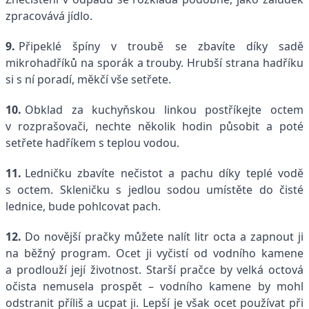
zpracovává jídlo.
9.
Připeklé špíny v troubě se zbavíte díky sadě
mikrohadříků na sporák a trouby. Hrubší strana hadříku
si s ní poradí, měkčí vše setřete.
10.
Obklad za kuchyňskou linkou postříkejte octem
v rozprašovači, nechte několik hodin působit a poté
setřete hadříkem s teplou vodou.
11.
Ledničku zbavíte nečistot a pachu díky teplé vodě
s octem. Skleničku s jedlou sodou umístěte do čisté
lednice, bude pohlcovat pach.
12.
Do novější pračky můžete nalít litr octa a zapnout ji
na běžný program. Ocet ji vyčistí od vodního kamene
a prodlouží její životnost. Starší pračce by velká octová
očista nemusela prospět – vodního kamene by mohl
odstranit příliš a ucpat ji. Lepší je však ocet používat při