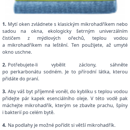
1.
Mytí oken zvládnete s klasickým mikrohadříkem nebo
sadou na okna, ekologicky šetrným univerzálním
čističem z mýdlových ořechů, teplou vodou
a mikrohadříkem na leštění. Ten použijete, až umyté
okno uschne.
2.
Potřebujete-li vybělit záclony, sáhněte
po perkarbonátu sodném. Je to přírodní látka, kterou
přidáte do praní.
3.
Aby váš byt příjemně voněl, do kyblíku s teplou vodou
přidejte pár kapek esenciálního oleje. V této vodě pak
máchejte mikrohadřík, kterým se zbavíte prachu, špíny
i bakterií po celém bytě.
4.
Na podlahy je možné pořídit si větší mikrohadřík.