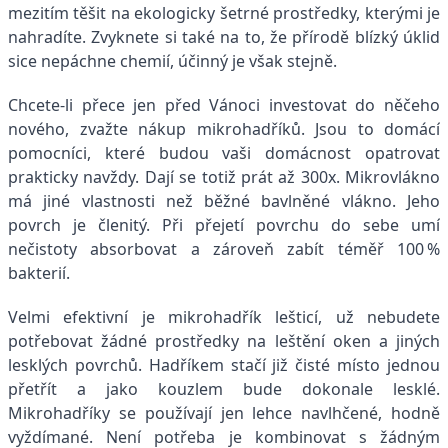
mezitím těšit na ekologicky šetrné prostředky, kterými je
nahradíte. Zvyknete si také na to, že přírodě blízký úklid
sice nepáchne chemií, účinný je však stejně.
Chcete-li přece jen před Vánoci investovat do něčeho
nového, zvažte nákup mikrohadříků. Jsou to domácí
pomocníci, které budou vaši domácnost opatrovat
prakticky navždy. Dají se totiž prát až 300x. Mikrovlákno
má jiné vlastnosti než běžné bavlněné vlákno. Jeho
povrch je členitý. Při přejetí povrchu do sebe umí
nečistoty absorbovat a zároveň zabít téměř 100 %
bakterií.
Velmi efektivní je mikrohadřík lešticí, už nebudete
potřebovat žádné prostředky na leštění oken a jiných
lesklých povrchů. Hadříkem stačí již čisté místo jednou
přetřít a jako kouzlem bude dokonale lesklé.
Mikrohadříky se používají jen lehce navlhčené, hodně
vyždímané. Není potřeba je kombinovat s žádným