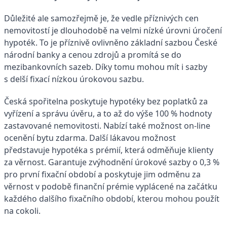
Důležité ale samozřejmě je, že vedle příznivých cen
nemovitostí je dlouhodobě na velmi nízké úrovni úročení
hypoték. To je příznivě ovlivněno základní sazbou České
národní banky a cenou zdrojů a promítá se do
mezibankovních sazeb. Díky tomu mohou mít i sazby
s delší fixací nízkou úrokovou sazbu.
Česká spořitelna poskytuje hypotéky bez poplatků za
vyřízení a správu úvěru, a to až do výše 100 % hodnoty
zastavované nemovitosti. Nabízí také možnost on-line
ocenění bytu zdarma. Další lákavou možnost
představuje hypotéka s prémií, která odměňuje klienty
za věrnost. Garantuje zvýhodnění úrokové sazby o 0,3 %
pro první fixační období a poskytuje jim odměnu za
věrnost v podobě finanční prémie vyplácené na začátku
každého dalšího fixačního období, kterou mohou použít
na cokoli.