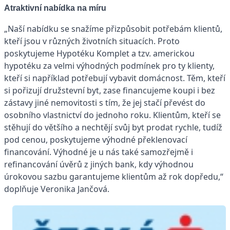
Atraktivní nabídka na míru
„Naší nabídku se snažíme přizpůsobit potřebám klientů,
kteří jsou v různých životních situacích. Proto
poskytujeme Hypotéku Komplet a tzv. americkou
hypotéku za velmi výhodných podmínek pro ty klienty,
kteří si například potřebují vybavit domácnost. Těm, kteří
si pořizují družstevní byt, zase financujeme koupi i bez
zástavy jiné nemovitosti s tím, že jej stačí převést do
osobního vlastnictví do jednoho roku. Klientům, kteří se
stěhují do většího a nechtějí svůj byt prodat rychle, tudíž
pod cenou, poskytujeme výhodné překlenovací
financování. Výhodné je u nás také samozřejmě i
refinancování úvěrů z jiných bank, kdy výhodnou
úrokovou sazbu garantujeme klientům až rok dopředu,“
doplňuje Veronika Jančová.