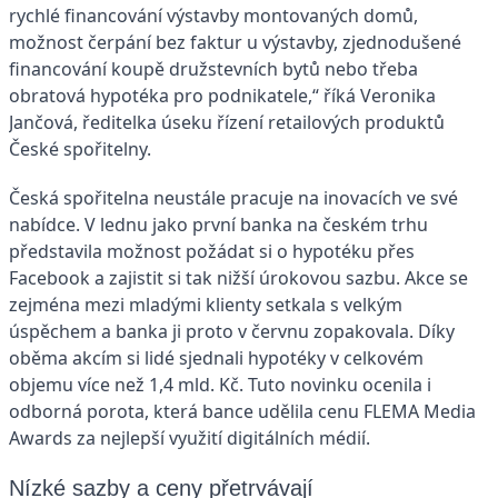
rychlé financování výstavby montovaných domů,
možnost čerpání bez faktur u výstavby, zjednodušené
financování koupě družstevních bytů nebo třeba
obratová hypotéka pro podnikatele,“ říká Veronika
Jančová, ředitelka úseku řízení retailových produktů
České spořitelny.
Česká spořitelna neustále pracuje na inovacích ve své
nabídce. V lednu jako první banka na českém trhu
představila možnost požádat si o hypotéku přes
Facebook a zajistit si tak nižší úrokovou sazbu. Akce se
zejména mezi mladými klienty setkala s velkým
úspěchem a banka ji proto v červnu zopakovala. Díky
oběma akcím si lidé sjednali hypotéky v celkovém
objemu více než 1,4 mld. Kč. Tuto novinku ocenila i
odborná porota, která bance udělila cenu FLEMA Media
Awards za nejlepší využití digitálních médií.
Nízké sazby a ceny přetrvávají