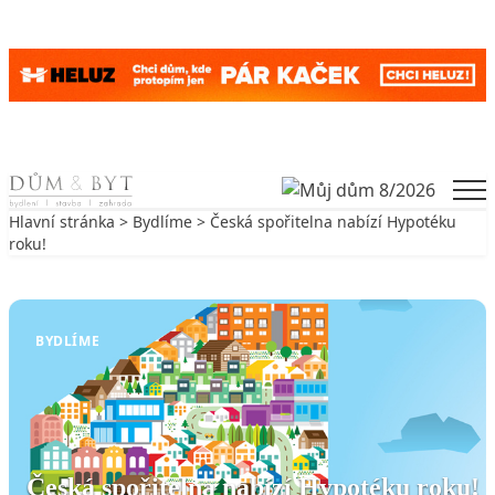
Skip to content
Men
Hlavní stránka
>
Bydlíme
> Česká spořitelna nabízí Hypotéku
roku!
Zpět na Bydlíme
BYDLÍME
Česká spořitelna nabízí Hypotéku roku!