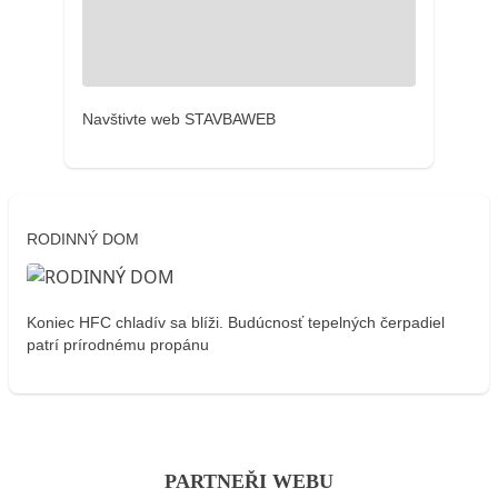
Navštivte web STAVBAWEB
RODINNÝ DOM
Koniec HFC chladív sa blíži. Budúcnosť tepelných čerpadiel
patrí prírodnému propánu
PARTNEŘI WEBU