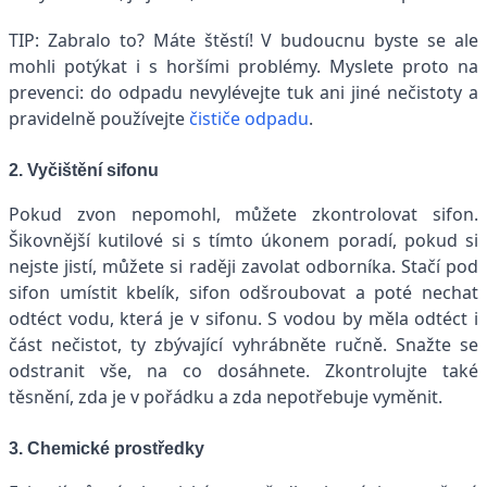
TIP: Zabralo to? Máte štěstí! V budoucnu byste se ale
mohli potýkat i s horšími problémy. Myslete proto na
prevenci: do odpadu nevylévejte tuk ani jiné nečistoty a
pravidelně používejte
čističe odpadu
.
2. Vyčištění sifonu
Pokud zvon nepomohl, můžete zkontrolovat sifon.
Šikovnější kutilové si s tímto úkonem poradí, pokud si
nejste jistí, můžete si raději zavolat odborníka. Stačí pod
sifon umístit kbelík, sifon odšroubovat a poté nechat
odtéct vodu, která je v sifonu. S vodou by měla odtéct i
část nečistot, ty zbývající vyhrábněte ručně. Snažte se
odstranit vše, na co dosáhnete. Zkontrolujte také
těsnění, zda je v pořádku a zda nepotřebuje vyměnit.
3. Chemické prostředky