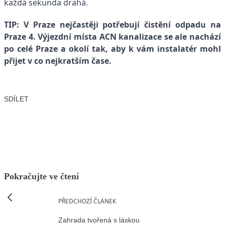
každá sekunda drahá.
TIP: V Praze nejčastěji potřebují
čistění odpadu na
Praze 4
. Výjezdní místa
ACN kanalizace
se ale nachází
po celé Praze a okolí tak, aby k vám instalatér mohl
přijet v co nejkratším čase.
SDÍLET
Facebook
X
LinkedIn
Email
Pokračujte ve čtení
PŘEDCHOZÍ ČLÁNEK
Zahrada tvořená s láskou