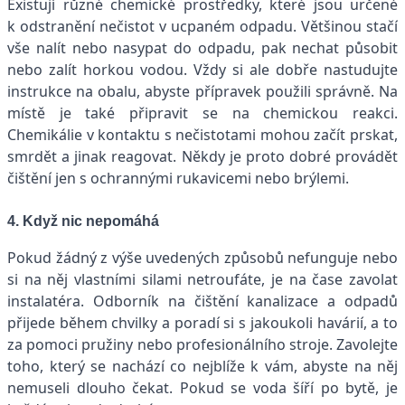
Existují různé chemické prostředky, které jsou určené
k odstranění nečistot v ucpaném odpadu. Většinou stačí
vše nalít nebo nasypat do odpadu, pak nechat působit
nebo zalít horkou vodou. Vždy si ale dobře nastudujte
instrukce na obalu, abyste přípravek použili správně. Na
místě je také připravit se na chemickou reakci.
Chemikálie v kontaktu s nečistotami mohou začít prskat,
smrdět a jinak reagovat. Někdy je proto dobré provádět
čištění jen s ochrannými rukavicemi nebo brýlemi.
4. Když nic nepomáhá
Pokud žádný z výše uvedených způsobů nefunguje nebo
si na něj vlastními silami netroufáte, je na čase zavolat
instalatéra. Odborník na čištění kanalizace a odpadů
přijede během chvilky a poradí si s jakoukoli havárií, a to
za pomoci pružiny nebo profesionálního stroje. Zavolejte
toho, který se nachází co nejblíže k vám, abyste na něj
nemuseli dlouho čekat. Pokud se voda šíří po bytě, je