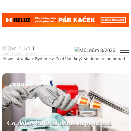
Skip to content
Men
Hlavní stránka
>
Bydlíme
> Co dělat, když se doma ucpe odpad
Zpět na Bydlíme
BYDLÍME
Co dělat, když se doma ucpe odpad