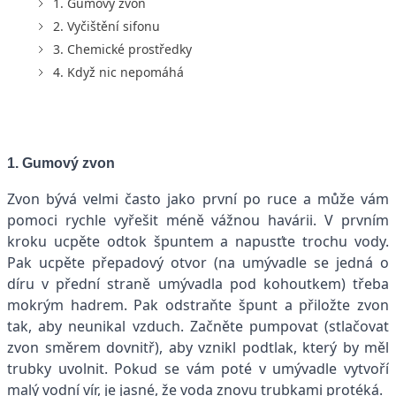
1. Gumový zvon
2. Vyčištění sifonu
3. Chemické prostředky
4. Když nic nepomáhá
1. Gumový zvon
Zvon bývá velmi často jako první po ruce a může vám
pomoci rychle vyřešit méně vážnou havárii. V prvním
kroku ucpěte odtok špuntem a napusťte trochu vody.
Pak ucpěte přepadový otvor (na umývadle se jedná o
díru v přední straně umývadla pod kohoutkem) třeba
mokrým hadrem. Pak odstraňte špunt a přiložte zvon
tak, aby neunikal vzduch. Začněte pumpovat (stlačovat
zvon směrem dovnitř), aby vznikl podtlak, který by měl
trubky uvolnit. Pokud se vám poté v umývadle vytvoří
malý vodní vír, je jasné, že voda znovu trubkami protéká.