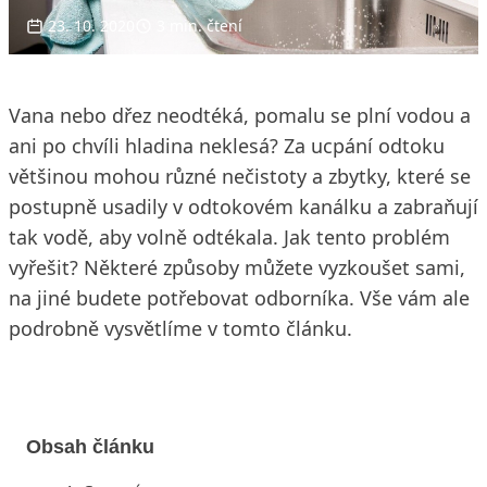
23. 10. 2020
3 min. čtení
Vana nebo dřez neodtéká, pomalu se plní vodou a
ani po chvíli hladina neklesá? Za ucpání odtoku
většinou mohou různé nečistoty a zbytky, které se
postupně usadily v odtokovém kanálku a zabraňují
tak vodě, aby volně odtékala. Jak tento problém
vyřešit? Některé způsoby můžete vyzkoušet sami,
na jiné budete potřebovat odborníka. Vše vám ale
podrobně vysvětlíme v tomto článku.
Obsah článku