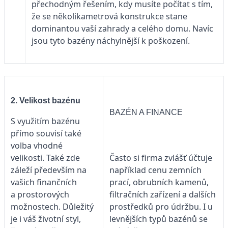
přechodným řešením, kdy musíte počítat s tím,
že se několikametrová kon­strukce stane
dominantou vaší zahrady a celého domu. Navíc
jsou tyto bazény ná­chylnější k poškození.
2. Velikost bazénu
BAZÉN A FINANCE
S využitím bazénu
přímo souvisí také
volba vhodné
velikosti. Také zde
Často si firma zvlášť účtuje
záleží především na
například cenu zemních
vašich finančních
prací, obrubních kamenů,
a prostorových
filtračních zařízení a dalších
možnostech. Důležitý
prostředků pro údržbu. I u
je i váš životní styl,
levnějších typů bazénů se