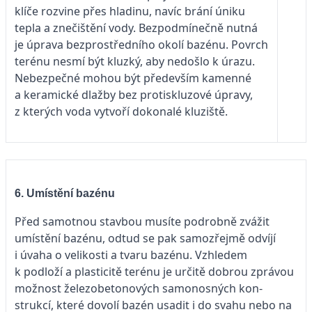
klíče rozvine přes hladinu, navíc brání úniku
tepla a znečištění vody. Bezpodmínečně nutná
je úprava bezprostředního okolí bazénu. Povrch
terénu nesmí být kluzký, aby nedošlo k úrazu.
Nebezpečné mohou být především kamenné
a keramické dlažby bez protiskluzové úpravy,
z kterých vo­da vytvoří dokonalé kluziště.
6. Umístění bazénu
Před samotnou stavbou musíte podrobně zvážit
umístění bazénu, odtud se pak samozřejmě odvíjí
i úvaha o velikosti a tvaru bazénu. Vzhledem
k podloží a plasticitě terénu je určitě dobrou zprávou
možnost železobetonových samonosných kon­
strukcí, které dovolí bazén usadit i do svahu nebo na