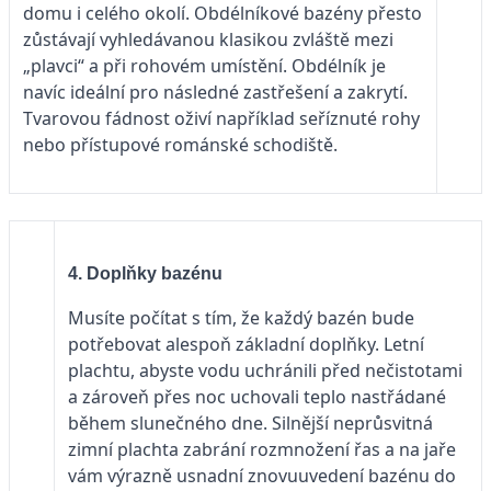
domu i celého okolí. Obdélníkové bazény přesto
zůstávají vyhledávanou klasikou zvláš­tě mezi
„plavci“ a při rohovém umístění. Obdélník je
navíc ideální pro následné zastřešení a zakrytí.
Tvarovou fádnost oživí například seříznuté rohy
nebo přístupové románské schodiště.
4. Doplňky bazénu
Musíte počítat s tím, že každý bazén bude
potřebovat alespoň základní doplňky. Letní
plachtu, abyste vodu uchránili před nečistotami
a zároveň přes noc uchovali teplo nastřádané
během slunečného dne. Silnější neprůsvitná
zimní plachta zabrání rozmnožení řas a na jaře
vám výrazně usnadní znovuuvedení bazénu do