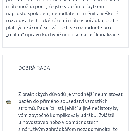
máte možná pocit, že jste s vaším příbytkem
naprosto spokojeni, nehodláte nic měnit a veškeré
rozvody a technické zázemí máte v pořádku, podle
platných zákonů schválnosti se rozhodnete pro
„malou“ úpravu kuchyně nebo se naruší kanalizace.
DOBRÁ RADA
Z praktických důvodů je vhodnější ne­umisťovat
bazén do přímého sousedství vzrostlých
stromů. Padající listí, jehličí a jiné nečistoty by
vám zbytečně komplikovaly údržbu. Zvláště
u novostaveb ne­bo v domácnostech
s náruživým za­hrádkářem nezapomínejte, že