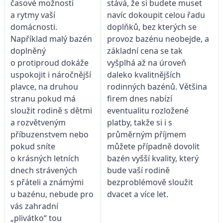
časové možnosti
stává, že si budete muset
a ryt­my vaší
navíc dokoupit celou řadu
domácnosti.
doplňků, bez kterých se
Například malý bazén
provoz bazénu neobejde, a
doplněný
základní cena se tak
o protiproud dokáže
vyšplhá až na úroveň
uspokojit i náročnější
daleko kvalitnějších
plavce, na druhou
rodinných bazénů. Většina
stranu pokud má
firem dnes nabízí
sloužit rodině s dětmi
eventualitu rozložené
a rozvětveným
platby, takže si i s
příbuzenstvem nebo
průměrným příjmem
pokud sníte
můžete případně dovolit
o krásných letních
bazén vyšší kvality, který
dnech strávených
bude vaší rodině
s přáteli a známými
bezproblémově sloužit
u bazénu, nebude pro
dvacet a více let.
vás zahradní
„plivátko“ tou