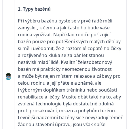
1. Typy bazénů
Při výběru bazénu byste se v prvé řadě měli
zamyslet, k čemu a jak často ho bude vaše
rodina využívat. Například rodiče pořizující
bazén pouze pro potěšení svých malých dětí by
si měli uvě­domit, že z roztomilé copaté holčičky
a rozjíveného kluka se za pár let stanou
nezávislí mladí lidé. Kvalitní železobetonový
bazén má prakticky ne­omezenou životnost
a může být ne­jen místem relaxace a zábavy pro
celou ro­dinu a její přátele a známé, ale
i výborným doplňkem tréninku nebo součástí
rehabilitace a léčby. Musíte dbát také na to, aby
zvolená technologie byla dostatečně odolná
proti prosakování, mrazu a pohybům terénu.
Levnější nadzemní bazény sice nevyžadují té­měř
žádnou stavební úpravu, jsou však spíše