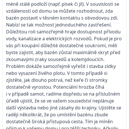
méně stálé podloží (např. písek či jíl). V souvislosti se
vzdáleností od domu se můžete rozhodnout, zda
bazén postavit v těsném kontaktu s obvodovou zdí.
Nabízí se tak možnost jednoduchého zastřešení.
Důležitou roli samozřejmě hraje dostupnost přívodu
vody, kanalizace a elektrických rozvodů. Pokud je pro
vás při koupání důležité dostatečné soukromí, měli
byste zajistit, aby ba­zén zůstal maximálně skryt před
zkoumavými zraky sousedů a kolemjdoucích.
Problém dokáže samozřejmě vyřešit i stavba zídky
nebo vysazení živého plotu. V tomto případě si
zjistěte, jak dlouho potrvá, než keře či stromky
dostatečně vyrostou. Potenciální hrozba číhá
i v případě samot, radíme dopředu se na příslušném
úřadě ujistit, že se ve vašem sousedství neplánuje
další výstavba nebo jiné zásahy do krajiny. Ujistěte se
raději několikrát, že po umístění bazénu zbude
dostatečně široká přístupová cesta. Tím je míněn
přístup k vašemu domu i pro těžší techniku. Ačkoliv