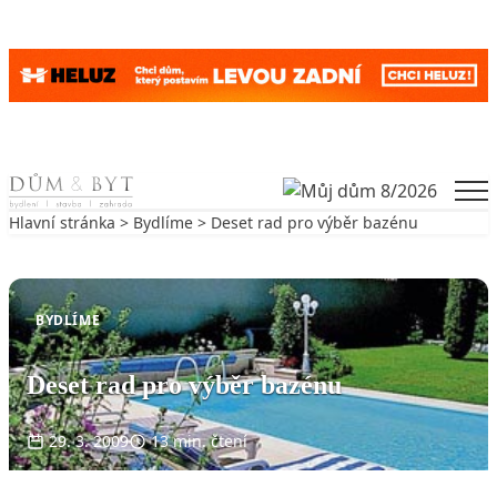
Skip to content
Men
Hlavní stránka
>
Bydlíme
> Deset rad pro výběr bazénu
Zpět na Bydlíme
BYDLÍME
Deset rad pro výběr bazénu
29. 3. 2009
13 min. čtení