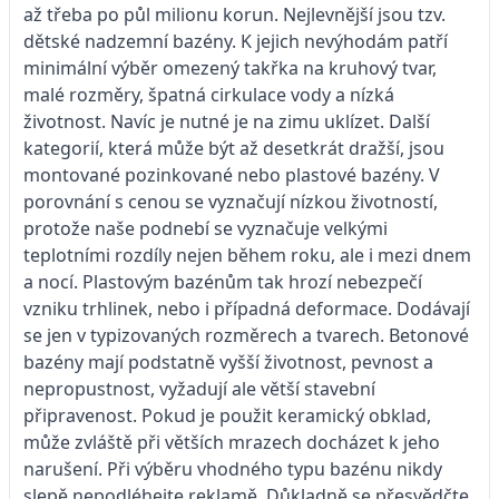
až třeba po půl milionu korun. Nejlevnější jsou tzv.
dětské nadzemní bazény. K jejich nevýhodám patří
minimální výběr omezený takřka na kruhový tvar,
malé rozměry, špatná cirkulace vody a nízká
životnost. Navíc je nutné je na zimu uklízet. Další
kategorií, která může být až desetkrát dražší, jsou
montované pozinkované nebo plastové bazény. V
porovnání s cenou se vyznačují nízkou životností,
protože naše podnebí se vyznačuje velkými
teplotními rozdíly nejen během roku, ale i mezi dnem
a nocí. Plastovým bazénům tak hrozí nebezpečí
vzniku trhlinek, nebo i případná deformace. Dodávají
se jen v typizovaných rozměrech a tvarech. Betonové
bazény mají podstatně vyšší životnost, pevnost a
nepropustnost, vyžadují ale větší stavební
připravenost. Pokud je použit keramický obklad,
může zvláště při větších mrazech docházet k jeho
narušení. Při výběru vhodného typu bazénu nikdy
slepě nepodléhejte reklamě. Důkladně se přesvědčte,