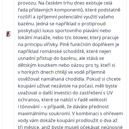
provozu. Na českém trhu dnes existuje celá
řada přídavných komponentů, které podstatně
rozšíří a zpříjemní potenciální využití vašeho
bazénu. Jedná se například o protiproud
poskytující luxus sportovního plavání nebo
lokální masáže, nebo tzv. blower, který pracuje
na principu vířivky. Plně funkčním doplňkem je
například románské schodiště, které nejen
usnadní přístup do bazénu, ale stává se
dětským koutkem nebo oázou pro ty, kteří si
v horkých dnech chtějí ve vodě příjemně
osvěžovat namáhaná chodidla. Pokud si chcete
koupání užívat nezávisle na počasí, měli byste
uvažovat o další investici do zastřešení s UV
ochranou, které se nabízí v řadě velikostí
i tónování – v případě, že dáváte přednost
maximálnímu soukromí. V kombinaci s ohřevem
vody vám dokáže koupání prodloužit o dva až
tři měsíce, aniž byste museli očekávat neúnosné