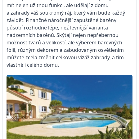
mít nejen užitnou funkci, ale udělají z domu
a zahrady váš soukromý ráj, který vám bude každý
závidět. Finančně náročnější zapuštěné bazény
působí rozhodně lépe, než levnější varianta
nadzemních bazénů. Skýtají nejen nepřebernou
možnost tvarů a velikostí, ale výběrem barevných
fólií, různým dekorem a zabudovaným osvětlením
můžete zcela změnit celkovou vizáž zahrady, a tím
vlastně i celého domu.