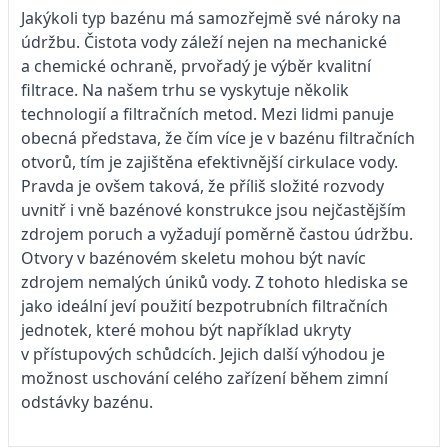
Jakýkoli typ bazénu má samozřejmě své nároky na
údržbu. Čistota vody záleží nejen na mechanické
a chemické ochraně, prvořadý je výběr kvalitní
filtrace. Na našem trhu se vyskytuje několik
technologií a filtračních metod. Mezi lidmi panuje
obecná představa, že čím více je v bazénu filtračních
otvorů, tím je zajištěna efektivnější cirkulace vody.
Pravda je ovšem taková, že příliš složité rozvody
uvnitř i vně bazénové konstrukce jsou nejčastějším
zdrojem poruch a vyžadují poměrně častou údržbu.
Otvory v bazénovém skeletu mohou být navíc
zdrojem nemalých úniků vody. Z tohoto hlediska se
jako ideální jeví použití bezpotrubních filtračních
jednotek, které mohou být například ukryty
v přístupových schůdcích. Jejich další výhodou je
možnost uschování celého zařízení během zimní
odstávky bazénu.