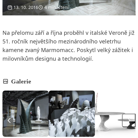
13. 10. 2016
4 min. čtení
Na přelomu září a října proběhl v italské Veroně již
51. ročník největšího mezinárodního veletrhu
kamene zvaný Marmomacc. Poskytl velký zážitek i
milovníkům designu a technologií.
Galerie