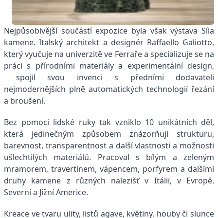
Nejpůsobivější součástí expozice byla však výstava Síla
kamene. Italský architekt a designér Raffaello Galiotto,
který vyučuje na univerzitě ve Ferraře a specializuje se na
práci s přírodními materiály a experimentální design,
spojil svou invenci s předními dodavateli
nejmodernějších plně automatických technologií řezání
a broušení.
Bez pomoci lidské ruky tak vzniklo 10 unikátních děl,
která jedinečným způsobem znázorňují strukturu,
barevnost, transparentnost a další vlastnosti a možnosti
ušlechtilých materiálů. Pracoval s bílým a zeleným
mramorem, travertinem, vápencem, porfyrem a dalšími
druhy kamene z různých nalezišť v Itálii, v Evropě,
Severní a Jižní Americe.
Kreace ve tvaru ulity, listů agave, květiny, houby či slunce