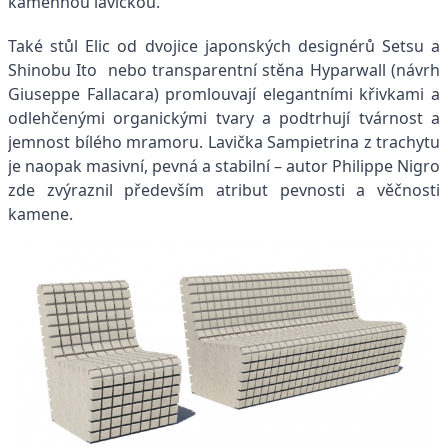
kamennou lavičkou.
Také stůl Elic od dvojice japonských designérů Setsu a
Shinobu Ito nebo transparentní stěna Hyparwall (návrh
Giuseppe Fallacara) promlouvají elegantními křivkami a
odlehčenými organickými tvary a podtrhují tvárnost a
jemnost bílého mramoru. Lavička Sampietrina z trachytu
je naopak masivní, pevná a stabilní – autor Philippe Nigro
zde zvýraznil především atribut pevnosti a věčnosti
kamene.