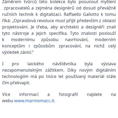
Záměrem tvůrců této kolekce bylo posunout myšlení
zpracovatelů a zejména designérů od dosud převážně
ručních technik k digitalizaci. Raffaello Galiotto k tomu
říká: „Opravdová revoluce musí přijít především z oblasti
projektování. Je třeba, aby architekti a designéři znali
tyto nástroje a jejich specifika. Tyto znalosti poslouží
k modernímu způsobu navrhování, moderním
konceptům i způsobům zpracování, na nichž celý
výsledek závisí.“
I pro laického návštěvníka byla výstava
nezapomenutelným zážitkem. Díky novým digitálním
technologiím má po tisíce let používaný materiál stále
čím překvapit.
Více informací a fotografií najdete na
webu
www.marmomacc.it
.