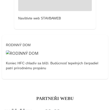
Navštivte web STAVBAWEB
RODINNÝ DOM
Koniec HFC chladív sa blíži. Budúcnosť tepelných čerpadiel
patrí prírodnému propánu
PARTNEŘI WEBU