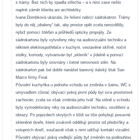
s trámy. Bez nich by spadla střecha – a s nimi zase nešlo
naplnit záměr klienta ani architektky.
Ivana Dombková ukázala, že řešení nabízí sádrokatron. Trámy
byly do něj „obaleny“ tak, aby prostor opět zcela nerozdělily,
nýbrž pomocí štěrbin a průhledů opticky propojily. Ze
sádrokartonu byly vytvořeny niky na audiovizuální techniku a
některé elektrospotřebiče v kuchyni, vestavěné skříně, noční
stolky, komody, vytvarován byl „skleník“ v jídelně a pomocí
sádrokartonu byly srovnány i četné nerovnosti stěn. Na
sádrokarton pak šel dobře nanášet barevný italský štuk San
Marco firmy Final.
Původní kuchyňka u jednoho vchodu se změnila v šatnu, WC s
umyvadlem zůstal, obývací pokoj první půdy byl sice prostorově
zachován, zcela se však změnila jeho tvář. Na stěně u vchodu
byly vymodelovány niky na audiovizuální techniku, osvětlení a
obrazy. Po pojezdech skrytých v liště se tiše pohybují posuvné
skleněné dveře, které zvukově oddělují prostor od předsíňky a
vstupních dveří, současně však s nimi udržují kontakt vizuální.
Původní obývací pokoj vedlejší půdy byl změněn na podlouhlou