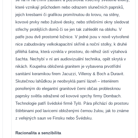
které vznikají průchodem nebo odrazem slunečních paprsků,
jejich kresbami či grafikou promítnutou do krovu, na stěny,
kovové prvky nebo žulové desky, nebo střešními okny sledovat
střechy protějších domů či se jen tak zahledět na oblohu. V
patře jsou dvě prostorné ložnice. V jedné jsou v nově vytvořené
nice zabudovány velkokapacitní skříně a noční stolky, k druhé
přiléhá šatna, která vznikla v prostoru, do něhož ústí výtahová
šachta. Nechybí v ní ani audiovizuální technika, opět skrytá v
nikách. Koupelna obložená granitem je vybavena prvotřídní
sanitární keramikou firem Jacuzzi, Villeroy & Boch a Duravit.
Skutečnou lahůdkou je neobvyklá parní lázeň – interiérem
ponořeným do elegantní granitové černi občas problesknou
paprsky světla odražené od kovové sprchy firmy Dornbach.
Technologie patří švédské firmě Tylö. Pára přichází do prostoru
štěrbinami pod lavicemi obloženými černou žulou, jak to známe
z veřejných saun ve Finsku nebo Švédsku.
Racionalita a senzibilita