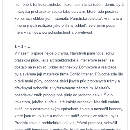
nicméně k funkcionalistické filozofii se hlásící řešení domů, bytů
i nábytku je charakteristické také barvami, které ráda používá, i
kombinací oblíbených materiálů. Puristická „čistota“, vnímaná u
mnoha jiných realizací jako přílišný „chlad“, se v jejím podání
mění v rafinovanou jednoduchost a přívětivost.
1 + 1 = 1
V našem případě nejde o chybu. Navštívili jsme totiž jednu
pražskou půdu, jejíž architektonické a interiérové řešení se
dostalo na rýsovací prkno architektky Dombkové a realizace
byla svěřena její mateřské firmě Donlić Interier. Původně zde šlo
o dvě malé půdy, podobné tisíci jiných půd protkaných trámy a
dřevěnými schodišti s vyřezávaným zábradlím. Majitelův
požadavek zněl: propojit obě půdy do jednoho celku. Šlo o
investora, jakého si přeje jistě každý architekt. Nastínil zadání,
svěřil se s cestovatelským způsobem života a naznačil hodnoty,
které jsou mu blízké a mohou se tudíž odrazit ve výrazu bytu.
Prodiskutoval s architektkou její vizi řešení prostoru, schválil
nebo určil barevnost a materiály, které mu byly pro rekonstrukci