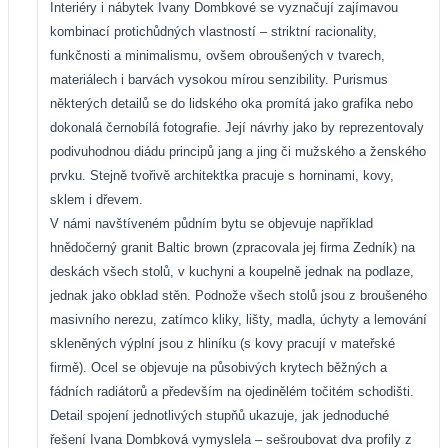
Interiéry i nábytek Ivany Dombkové se vyznačují zajímavou
kombinací protichůdných vlastností – striktní racionality,
funkčnosti a minimalismu, ovšem obroušených v tvarech,
materiálech i barvách vysokou mírou senzibility. Purismus
některých detailů se do lidského oka promítá jako grafika nebo
dokonalá černobílá fotografie. Její návrhy jako by reprezentovaly
podivuhodnou diádu principů jang a jing či mužského a ženského
prvku. Stejně tvořivě architektka pracuje s horninami, kovy,
sklem i dřevem.
V námi navštíveném půdním bytu se objevuje například
hnědočerný granit Baltic brown (zpracovala jej firma Zedník) na
deskách všech stolů, v kuchyni a koupelně jednak na podlaze,
jednak jako obklad stěn. Podnože všech stolů jsou z broušeného
masivního nerezu, zatímco kliky, lišty, madla, úchyty a lemování
skleněných výplní jsou z hliníku (s kovy pracují v mateřské
firmě). Ocel se objevuje na působivých krytech běžných a
fádních radiátorů a především na ojedinělém točitém schodišti.
Detail spojení jednotlivých stupňů ukazuje, jak jednoduché
řešení Ivana Dombková vymyslela – sešroubovat dva profily z