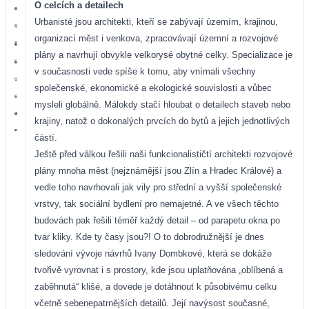
O celcích a detailech
Urbanisté jsou architekti, kteří se zabývají územím, krajinou,
organizací měst i venkova, zpracovávají územní a rozvojové
plány a navrhují obvykle velkorysé obytné celky. Specializace je
v současnosti vede spíše k tomu, aby vnímali všechny
společenské, ekonomické a ekologické souvislosti a vůbec
mysleli globálně. Málokdy stačí hloubat o detailech staveb nebo
krajiny, natož o dokonalých prvcích do bytů a jejich jednotlivých
částí.
Ještě před válkou řešili naši funkcionalističtí architekti rozvojové
plány mnoha měst (nejznámější jsou Zlín a Hradec Králové) a
vedle toho navrhovali jak vily pro střední a vyšší společenské
vrstvy, tak sociální bydlení pro nemajetné. A ve všech těchto
budovách pak řešili téměř každý detail – od parapetu okna po
tvar kliky. Kde ty časy jsou?! O to dobrodružnější je dnes
sledování vývoje návrhů Ivany Dombkové, která se dokáže
tvořivě vyrovnat i s prostory, kde jsou uplatňována „oblíbená a
zaběhnutá“ klišé, a dovede je dotáhnout k působivému celku
včetně sebenepatrnějších detailů. Její navýsost současné,