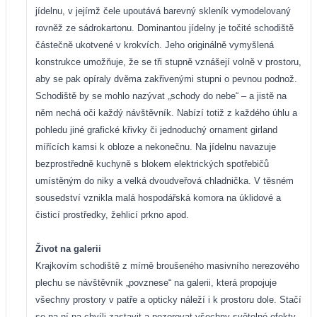
jídelnu, v jejímž čele upoutává barevný skleník vymodelovaný
rovněž ze sádrokartonu. Dominantou jídelny je točité schodiště
částečně ukotvené v krokvích. Jeho originálně vymyšlená
konstrukce umožňuje, že se tři stupně vznášejí volně v prostoru,
aby se pak opíraly dvěma zakřivenými stupni o pevnou podnož.
Schodiště by se mohlo nazývat „schody do nebe“ – a jistě na
něm nechá oči každý návštěvník. Nabízí totiž z každého úhlu a
pohledu jiné grafické křivky či jednoduchý ornament girland
mířících kamsi k obloze a nekonečnu. Na jídelnu navazuje
bezprostředně kuchyně s blokem elektrických spotřebičů
umístěným do niky a velká dvoudveřová chladnička. V těsném
sousedství vznikla malá hospodářská komora na úklidové a
čisticí prostředky, žehlicí prkno apod.
Život na galerii
Krajkovím schodiště z mírně broušeného masivního nerezového
plechu se návštěvník „povznese“ na galerii, která propojuje
všechny prostory v patře a opticky náleží i k prostoru dole. Stačí
se na ní na chvíli zastavit a pozorovat všechny světelné efekty,