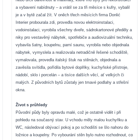
a vybavení nabídnuty – a vrátil se za tři měsíce s kufry, vybalil
je a v bytě začal žít. V oněch třech měsících firma Donlić
Interier probourala zdi, provedla novou elektroinstalaci,
vodoinstalaci, vyrobila všechny dveře, sádrokartonové předěly a
niky pro vestavěný nábytek, spotřebiče a audiovizuální techniku,
vybavila šatny, koupelnu, parní saunu, vyrobila nebo objednala
nábytek, vymyslela a realizovala netradičně řešené schodiště,
vymalovala, provedla italský štuk na stěnách, objednala a
zavěsila svítidla, pořídila bytové doplňky, kuchyňské přístroje,
nádobí, sklo i porcelán – a tisíce dalších věcí, ať velkých či
malých. Z původních bytů zůstaly jen tmavé podlahy a střešní
okna.
Život s průhledy
Původní půdy byly opravdu malé, což je ostatně vidět i při
pohledu na současný stav. U vchodu měly malou kuchyňku a
WC, následoval obývací pokoj a po schodišti se šlo nahoru do
ložnice a koupelny. Po vybourání stěn bylo nutno rozhodnout, co