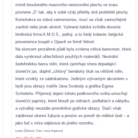
mírně broušeného masivního nerezového plechu ve tvaru
písmene „S“ tak, aby k sobě vždy přilehly dvě protilehlé plochy.
Konstrukce se stává samonosnou, musí se však samozřejmě
zavěsit nebo jinak ukotvit. Vybraná italská svítidla dovezla
brněnská firma A.M.O.S., jediný, a to šedý koberec belgické
provenience koupili v Opavě ve firmě Velvet.
Na sluncem prozářené půdě byla zvolena citlivá barevnost, která
dala vyniknout ušlechtilosti použitých materiálů. Neutrální
šedohnědou barvu stěn, která zjemňuje shora dopadající
sluneční jas, doplnil „cihlový“ benátský štuk na většině stěn,
které vznikly ze sádrokartonu. Jediným výtvarným akcentem v
bytě jsou obrazy malíře Jana Svobody a grafika Egona
Schieleho. Příjemný dojem tohoto podkrovního světa umocňují
sluneční paprsky, které bloudí po stěnách, podlahách a nábytku
a vytvářejí neustále proměnlivé grafické obrazy. Stačí však
zatáhnout okenní žaluzie a prostor se ponoří do měkké šedi – a
jako loď v mlze odplouvá do jiného rozměru…
Lenka Žižková, Foto: Iveta Kopicová