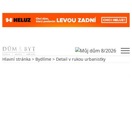
Skip to content
Men
Hlavní stránka
>
Bydlíme
> Detail v rukou urbanistky
Zpět na Bydlíme
BYDLÍME
Detail v rukou urbanistky
2. 10. 2002
9 min. čtení