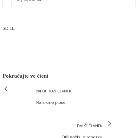
Zdroj: Můj dům 8/01
SDÍLET
Facebook
X
LinkedIn
Email
Pokračujte ve čtení
PŘEDCHOZÍ ČLÁNEK
Na šikmé ploše
DALŠÍ ČLÁNEK
Otři nožku o rohožku