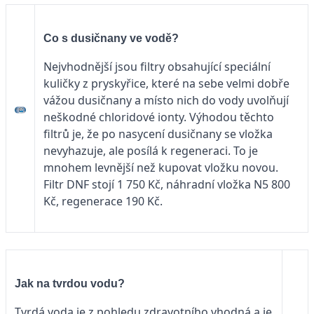
Co s dusičnany ve vodě?
Nejvhodnější jsou filtry obsahující speciální
kuličky z pryskyřice, které na sebe velmi dobře
vážou dusičnany a místo nich do vody uvolňují
neškodné chloridové ionty. Výhodou těchto
filtrů je, že po nasycení dusičnany se vložka
nevyhazuje, ale posílá k regeneraci. To je
mnohem levnější než kupovat vložku novou.
Filtr DNF stojí 1 750 Kč, náhradní vložka N5 800
Kč, regenerace 190 Kč.
Jak na tvrdou vodu?
Tvrdá voda je z pohledu zdravotního vhodná a je