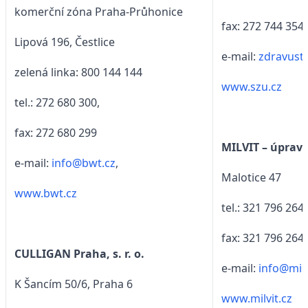
komerční zóna Praha-Průhonice
fax: 272 744 354
Lipová 196, Čestlice
e-mail:
zdravust
zelená linka: 800 144 144
www.szu.cz
tel.: 272 680 300,
fax: 272 680 299
MILVIT – úprav
e-mail:
info@bwt.cz
,
Malotice 47
www.bwt.cz
tel.: 321 796 264,
fax: 321 796 264
CULLIGAN Praha, s. r. o.
e-mail:
info@milv
K Šancím 50/6, Praha 6
www.milvit.cz