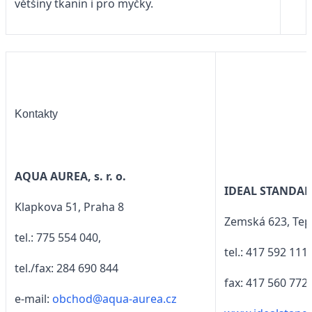
většiny tkanin i pro myčky.
Kontakty
AQUA AUREA, s. r. o.
IDEAL STANDARD,
Klapkova 51, Praha 8
Zemská 623, Tep
tel.: 775 554 040,
tel.: 417 592 111,
tel./fax: 284 690 844
fax: 417 560 772
e-mail:
obchod@aqua-aurea.cz