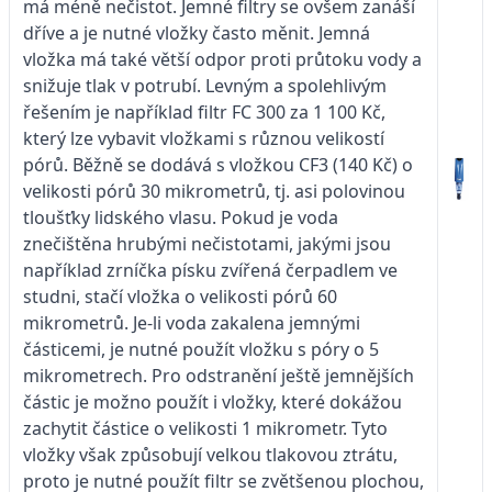
má méně nečistot. Jemné filtry se ovšem zanáší
dříve a je nutné vložky často měnit. Jemná
vložka má také větší odpor proti průtoku vody a
snižuje tlak v potrubí. Levným a spolehlivým
řešením je například filtr FC 300 za 1 100 Kč,
který lze vybavit vložkami s různou velikostí
pórů. Běžně se dodává s vložkou CF3 (140 Kč) o
velikosti pórů 30 mikrometrů, tj. asi polovinou
tloušťky lidského vlasu. Pokud je voda
znečištěna hrubými nečistotami, jakými jsou
například zrníčka písku zvířená čerpadlem ve
studni, stačí vložka o velikosti pórů 60
mikrometrů. Je-li voda zakalena jemnými
částicemi, je nutné použít vložku s póry o 5
mikrometrech. Pro odstranění ještě jemnějších
částic je možno použít i vložky, které dokážou
zachytit částice o velikosti 1 mikrometr. Tyto
vložky však způsobují velkou tlakovou ztrátu,
proto je nutné použít filtr se zvětšenou plochou,