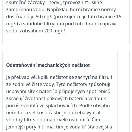
skutečné zázraky – tedy „zprovoznit“ i silně
zamořenou vodu. Například horní hranice normy
dusičnanů je 50 mg/l (pro kojence je tato hranice 15
mg/l) a soudobé filtry umí pod tuto hranici upravit
vodu s obsahem 200 mg/l!
Odstraňování mechanických nečistot
Je překvapivé, kolik nečistot se zachytí na filtru i
ze zdánlivě čisté vody. Tyto nečistoty způsobují
ucpávání sítek baterií a připojených spotřebičů,
zkracují životnost pákových baterií a vedou k
poruše ventilů ve splachovačích. Podle obsahu
nečistot a velikosti částic je potřeba vybrat
vhodný filtr s optimální velikostí pórů. Čím
jemnější póry filtr má, tím je voda křišťálovější a