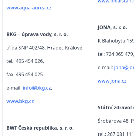
www.idealstanda
www.aqua-aurea.cz
JONA, s. r. o.
BKG – úprava vody, s. r. o.
K Blahobytu 159
třída SNP 402/48, Hradec Králové
tel: 724 965 479,
tel.: 495 454 026,
e-mail:
jona@jon
fax: 495 454 025
www.jona.cz
e-mail:
info@bkg.cz
,
www.bkg.cz
Státní zdravotn
Šrobárova 48, P
BWT Česká republika, s. r. o.
tel.: 267 081 111,