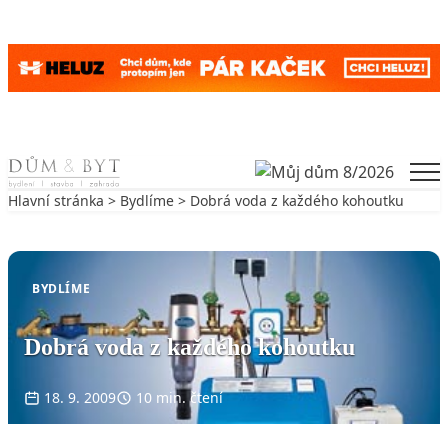
Skip to content
Men
Hlavní stránka
>
Bydlíme
> Dobrá voda z každého kohoutku
Zpět na Bydlíme
BYDLÍME
Dobrá voda z každého kohoutku
18. 9. 2009
10 min. čtení