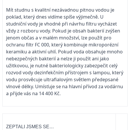
Mít studnu s kvalitní nezávadnou pitnou vodou je
poklad, který dnes vidíme spíše výjimečně. U
studniční vody je vhodné při návrhu filtru vycházet
vždy z rozboru vody. Pokud je obsah bakterií zvýšen
jenom občas a v malém množství, lze použít pro
ochranu filtr FC 000, který kombinuje mikroporézní
keramiku a aktivní uhlí. Pokud voda obsahuje mnoho
nebezpečných bakterií a nelze ji použít ani jako
užitkovou, je nutné bakteriologicky zabezpečit celý
rozvod vody dezinfekčním přístrojem s lampou, který
vodu prosvěcuje ultrafialovým světlem předepsané
vlnové délky. Umísťuje se na hlavní přívod za vodárnu
a přijde vás na 14 400 Kč.
ZEPTALI JSMES SE…