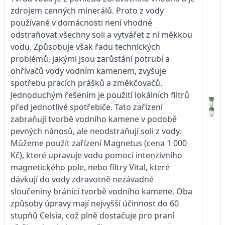
zdrojem cenných minerálů. Proto z vody
používané v domácnosti není vhodné
odstraňovat všechny soli a vytvářet z ní měkkou
vodu. Způsobuje však řadu technických
problémů, jakými jsou zarůstání potrubí a
ohřívačů vody vodním kamenem, zvyšuje
spotřebu pracích prášků a změkčovačů.
Jednoduchým řešením je použití lokálních filtrů
před jednotlivé spotřebiče. Tato zařízení
zabraňují tvorbě vodního kamene v podobě
pevných nánosů, ale neodstraňují soli z vody.
Můžeme použít zařízení Magnetus (cena 1 000
Kč), které upravuje vodu pomocí intenzivního
magnetického pole, nebo filtry Vital, které
dávkují do vody zdravotně nezávadné
sloučeniny bránící tvorbě vodního kamene. Oba
způsoby úpravy mají nejvyšší účinnost do 60
stupňů Celsia, což plně dostačuje pro praní