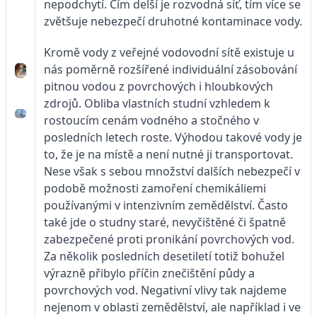
nepodchytí. Čím delší je rozvodná síť, tím více se
zvětšuje nebezpečí druhotné kontaminace vody.
Kromě vody z veřejné vodovodní sítě existuje u
nás poměrně rozšířené individuální zásobování
pitnou vodou z povrchových i hloubkových
zdrojů. Obliba vlastních studní vzhledem k
rostoucím cenám vodného a stočného v
posledních letech roste. Výhodou takové vody je
to, že je na místě a není nutné ji transportovat.
Nese však s sebou množství dalších nebezpečí v
podobě možnosti zamoření chemiká­liemi
používanými v intenzivním zemědělství. Často
také jde o studny staré, nevyčištěné či špatně
zabezpečené proti pronikání povrchových vod.
Za několik posledních desetiletí totiž bohužel
výrazně přibylo příčin znečištění půdy a
povrchových vod. Negativní vlivy tak najdeme
nejenom v oblasti zemědělství, ale například i ve