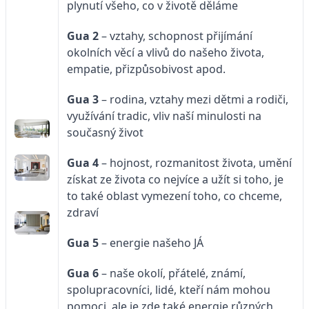
plynutí všeho, co v životě děláme
Gua 2
– vztahy, schopnost přijímání
okolních věcí a vlivů do našeho života,
empatie, přizpůsobivost apod.
Gua 3
– rodina, vztahy mezi dětmi a rodiči,
využívání tradic, vliv naší minulosti na
současný život
Gua 4
– hojnost, rozmanitost života, umění
získat ze života co nejvíce a užít si toho, je
to také oblast vymezení toho, co chceme,
zdraví
Gua 5
– energie našeho JÁ
Gua 6
– naše okolí, přátelé, známí,
spolupracovníci, lidé, kteří nám mohou
pomoci, ale je zde také energie různých