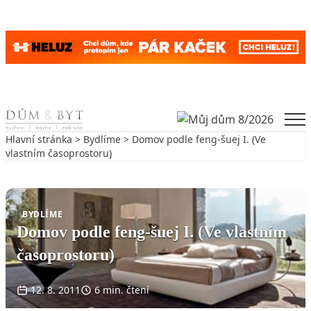
Skip to content
Men
Hlavní stránka
>
Bydlíme
> Domov podle feng-šuej I. (Ve
vlastním časoprostoru)
Zpět na Bydlíme
BYDLÍME
Domov podle feng-šuej I. (Ve vlastním
časoprostoru)
12. 8. 2011
6 min. čtení