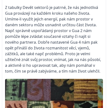
Z tabulky Devět sektorů je patrné, že nás jednotlivá
Gua provázejí na každém kroku našeho života.
Umíme-li využít jejich energií, pak nám prostor v
daném sektoru může usnadnit určitou část života.
Např. správně uspořádaný prostor v Gua 2 nám
pomůže lépe zvládat současné vztahy či najít si
nového partnera. Dobře nastavené Gua 4 nám pak
opět přináší do života rozmanitost věcí, vjemů,
zážitků, ale také např. problémů. Proto je velmi
užitečné znát svůj prostor, vnímat, jak na nás působí,
a aktivně si ho upravovat tak, aby nám pomáhal v
tom, čím se právě zabýváme, a tím nám život ulehčil.