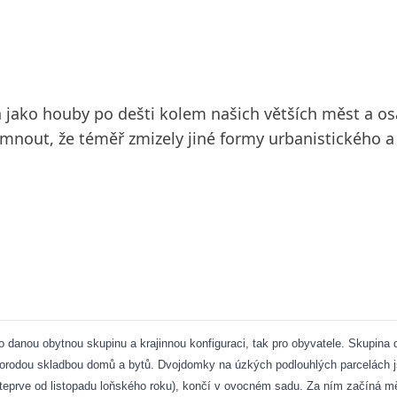
h jako houby po dešti kolem našich větších měst a 
imnout, že téměř zmizely jiné formy urbanistického 
o danou obytnou skupinu a krajinnou konfiguraci, tak pro obyvatele. Skupina d
norodou skladbou domů a bytů. Dvojdomky na úzkých podlouhlých parcelách js
 teprve od listopadu loňského roku), končí v ovocném sadu. Za ním začíná mě