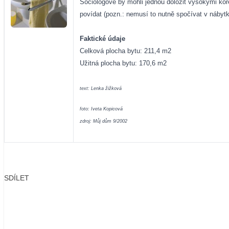
Sociologové by mohli jednou doložit vysokými kor
povídat (pozn.: nemusí to nutně spočívat v nábyt
Faktické údaje
Celková plocha bytu: 211,4 m2
Užitná plocha bytu: 170,6 m2
text: Lenka žižková
foto: Iveta Kopicová
zdroj: Můj dům 9/2002
SDÍLET
Facebook
X
LinkedIn
Email