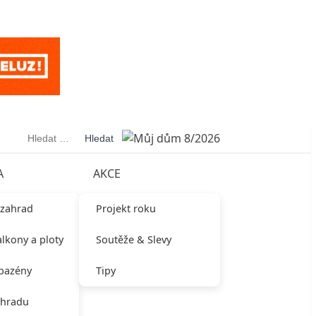
Vyhledávání
A
AKCE
 zahrad
Projekt roku
alkony a ploty
Soutěže & Slevy
 bazény
Tipy
ahradu