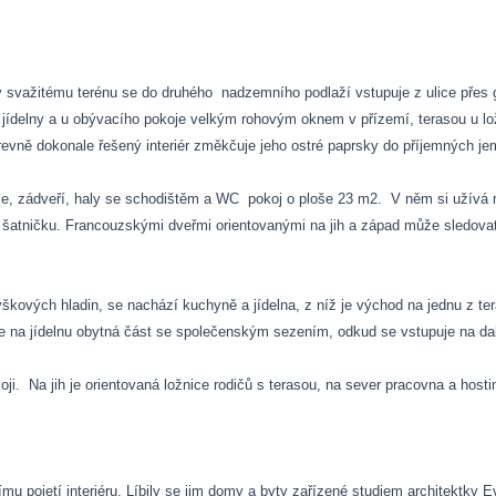
ky svažitému terénu se do druhého
nadzemního podlaží vstupuje z ulice přes
 jídelny a u obývacího pokoje velkým rohovým oknem v přízemí, terasou u lo
arevně dokonale řešený interiér změkčuje jeho ostré paprsky do příjemných j
áže, zádveří, haly se schodištěm a WC
pokoj o ploše 23 m2.
V něm si užívá 
í šatničku. Francouzskými dveřmi orientovanými na jih a západ může sledova
výškových hladin, se nachází kuchyně a jídelna, z níž je východ na jednu z 
e na jídelnu obytná část se společenským sezením, odkud se vstupuje na dal
oji.
Na jih je orientovaná ložnice rodičů s terasou, na sever pracovna a hos
u pojetí interiéru. Líbily se jim domy a byty zařízené studiem architektky E