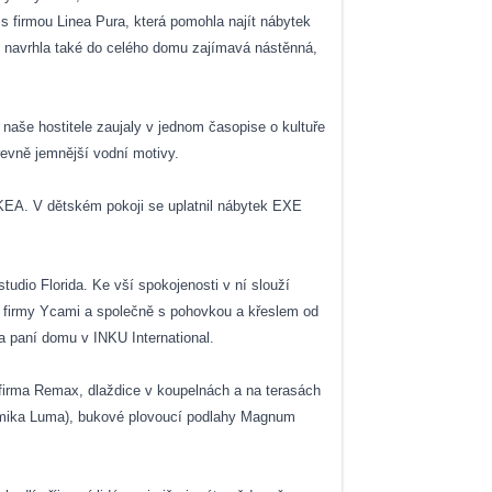
 s firmou Linea Pura, která pomohla najít nábytek
navrhla také do celého domu zajímavá nástěnná,
 naše hostitele zaujaly v jednom časopise o kultuře
revně jemnější vodní motivy.
IKEA. V dětském pokoji se uplatnil nábytek EXE
studio Florida. Ke vší spokojenosti v ní slouží
kce firmy Ycami a společně s pohovkou a křeslem od
la paní domu v INKU International.
 firma Remax, dlaždice v koupelnách a na terasách
ramika Luma), bukové plovoucí podlahy Magnum