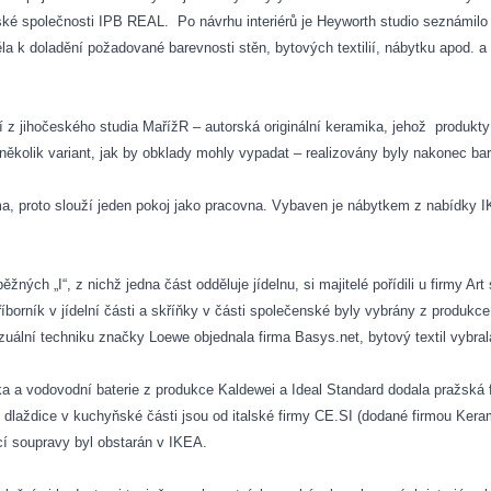
ské společnosti IPB REAL.
Po návrhu interiérů je Heyworth studio seznámilo
la k doladění požadované barevnosti stěn, bytových textilií, nábytku apod. a
 z jihočeského studia MařížR – autorská originální keramika, jehož
produkty
 několik variant, jak by obklady mohly vypadat – realizovány byly nakonec ba
a, proto slouží jeden pokoj jako pracovna. Vybaven je nábytkem z nabídky 
ch „I“, z nichž jedna část odděluje jídelnu, si majitelé pořídili u firmy Art 
Příborník v jídelní části a skříňky v části společenské byly vybrány z produ
vizuální techniku značky Loewe objednala firma Basys.net, bytový textil vybra
ka a vodovodní baterie z produkce Kaldewei a Ideal Standard dodala pražská
dlaždice v kuchyňské části jsou od italské firmy CE.SI (dodané firmou Ke
cí soupravy byl obstarán v IKEA.