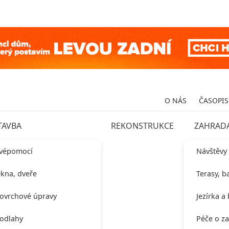
O NÁS
ČASOPIS
TAVBA
REKONSTRUKCE
ZAHRAD
vépomocí
Návštěvy
kna, dveře
Terasy, b
ovrchové úpravy
Jezírka a
odlahy
Péče o z