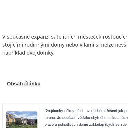
25. 7. 2003
5 min. čtení
V současné expanzi satelitních městeček rostoucíc
stojícími rodinnými domy nebo vilami si nelze nevš
například dvojdomky.
Obsah článku
Dvojdomky někdy představují ideální řešení jak pr
terénu. Je součástí většího obytného celku s růz
právě u jednotlivých domů zakládají (bydlí se zde