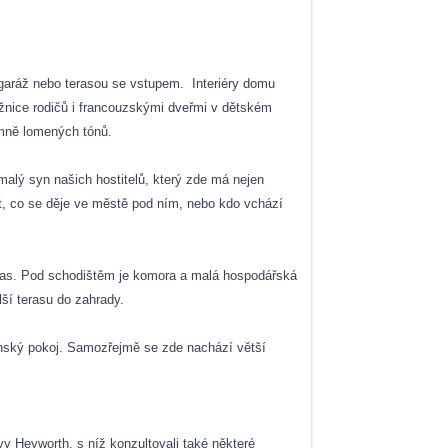
 garáž nebo terasou se vstupem.
Interiéry domu
žnice rodičů i francouzskými dveřmi v dětském
emně lomených tónů.
malý syn našich hostitelů, který zde má nejen
t, co se děje ve městě pod ním, nebo kdo vchází
teras. Pod schodištěm je komora a malá hospodářská
ší terasu do zahrady.
tinský pokoj. Samozřejmě se zde nachází větší
vy Heyworth, s níž konzultovali také některé