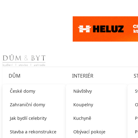
Skip to content
DŮM
INTERIÉR
S
České domy
Návštěvy
S
Zahraniční domy
Koupelny
O
Jak bydlí celebrity
Kuchyně
P
Stavba a rekonstrukce
Obývací pokoje
P