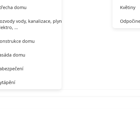
třecha domu
Květiny
ozvody vody, kanalizace, plynu,
Odpočine
lektro, …
onstrukce domu
asáda domu
abezpečení
ytápění