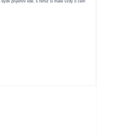
 bydlí příjemní lidé, s nimiž si máte vždy o čem