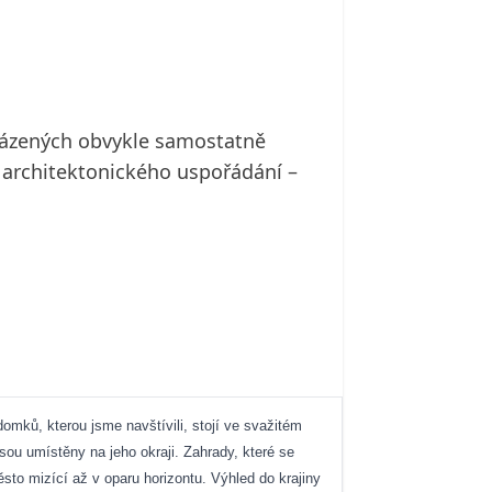
osázených obvykle samostatně
a architektonického uspořádání –
omků, kterou jsme navštívili, stojí ve svažitém
ou umístěny na jeho okraji. Zahrady, které se
sto mizící až v oparu horizontu. Výhled do krajiny