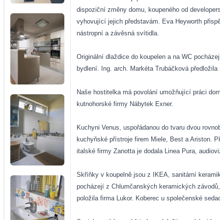
dispoziční změny domu, koupeného od developer
vyhovující jejich představám. Eva Heyworth přispě
nástropní a závěsná svítidla.
Originální dlaždice do koupelen a na WC pocházejí
bydlení. Ing. arch. Markéta Trubáčková předložila
Naše hostitelka má povolání umožňující práci dom
kutnohorské firmy Nábytek Exner.
Kuchyni Venus, uspořádanou do tvaru dvou rovnoběžný
kuchyňské přístroje firem Miele, Best a Ariston. 
italské firmy Zanotta je dodala Linea Pura, audio
Skříňky v koupelně jsou z IKEA, sanitární kerami
pocházejí z Chlumčanských keramických závodů, 
položila firma Lukor. Koberec u společenské seda