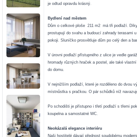
je odtud opravdu krásný.
Bydlení nad městem
Dům o celkové ploše
211 m2
má tři podlaží. Dí
prostupují do svahu a budoucí zahrady terasami u
pokoji. Sluníčko prosvětluje dům po celý den a b
V úrovni podlaží přístupného z ulice je vedle gar
hromady různých hraček a postel, ale také vlastn
do domu.
V nejnižším podlaží, které je rozděleno do dvou 
místnůstka s pračkou. O pár schůdků níž navazuj
Po schodišti je přístupno i třetí podlaží s třemi pok
koupelna a samostatné WC.
Neokázalá elegance interiéru
Naši hostitelé dávají přednost soudobému moderním