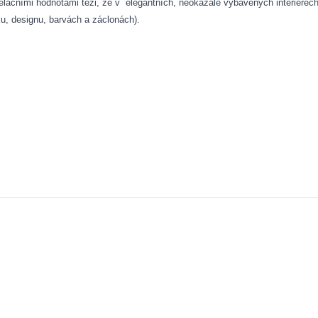
elačními hodnotami tezi, že v
elegantních, neokázale vybavených interiérech
ku, designu, barvách a záclonách).