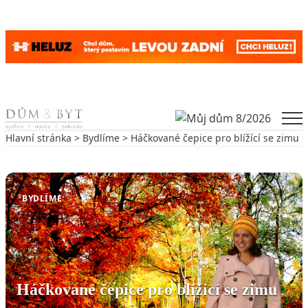
Skip to content
Men
Hlavní stránka
>
Bydlíme
> Háčkované čepice pro blížící se zimu
Zpět na Bydlíme
BYDLÍME
Háčkované čepice pro blížící se zimu