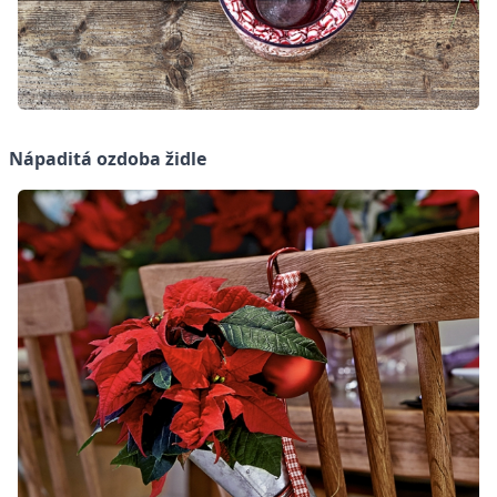
Nápaditá ozdoba židle