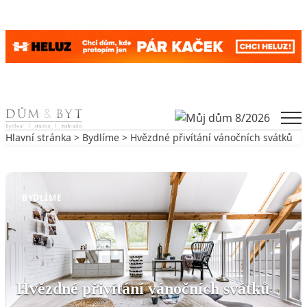
Skip to content
Men
Hlavní stránka
>
Bydlíme
> Hvězdné přivítání vánočních svátků
Zpět na Bydlíme
BYDLÍME
Hvězdné přivítání vánočních svátků