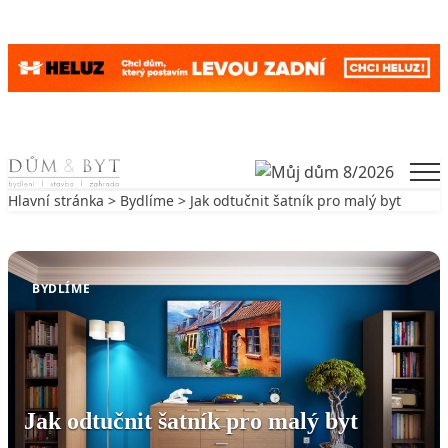
Skip to content
Men
Hlavní stránka
>
Bydlíme
> Jak odtučnit šatník pro malý byt
Zpět na Bydlíme
BYDLÍME
Jak odtučnit šatník pro malý byt