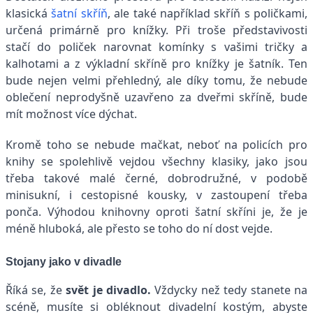
klasická
šatní skříň
, ale také například skříň s poličkami,
určená primárně pro knížky. Při troše představivosti
stačí do poliček narovnat komínky s vašimi tričky a
kalhotami a z výkladní skříně pro knížky je šatník. Ten
bude nejen velmi přehledný, ale díky tomu, že nebude
oblečení neprodyšně uzavřeno za dveřmi skříně, bude
mít možnost více dýchat.
Kromě toho se nebude mačkat, neboť na policích pro
knihy se spolehlivě vejdou všechny klasiky, jako jsou
třeba takové malé černé, dobrodružné, v podobě
minisukní, i cestopisné kousky, v zastoupení třeba
ponča. Výhodou knihovny oproti šatní skříni je, že je
méně hluboká, ale přesto se toho do ní dost vejde.
Stojany jako v divadle
Říká se, že
svět je divadlo.
Vždycky než tedy stanete na
scéně, musíte si obléknout divadelní kostým, abyste