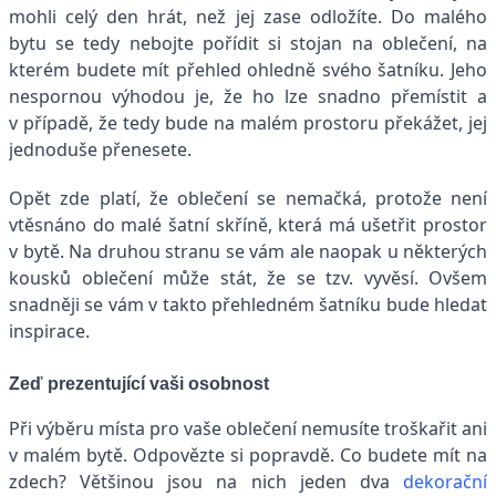
mohli celý den hrát, než jej zase odložíte. Do malého
bytu se tedy nebojte pořídit si stojan na oblečení, na
kterém budete mít přehled ohledně svého šatníku. Jeho
nespornou výhodou je, že ho lze snadno přemístit a
v případě, že tedy bude na malém prostoru překážet, jej
jednoduše přenesete.
Opět zde platí, že oblečení se nemačká, protože není
vtěsnáno do malé šatní skříně, která má ušetřit prostor
v bytě. Na druhou stranu se vám ale naopak u některých
kousků oblečení může stát, že se tzv. vyvěsí. Ovšem
snadněji se vám v takto přehledném šatníku bude hledat
inspirace.
Zeď prezentující vaši osobnost
Při výběru místa pro vaše oblečení nemusíte troškařit ani
v malém bytě. Odpovězte si popravdě. Co budete mít na
zdech? Většinou jsou na nich jeden dva
dekorační