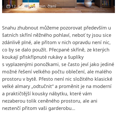
12. 4. 2018
3 min. čtení
Snahu zhubnout můžeme pozorovat především u
šatních skříní něžného pohlaví, neboť ty jsou sice
zdánlivě plné, ale přitom v nich opravdu není nic,
co by se dalo použít. Přecpané skříně, ze kterých
koukají přiskřípnuté rukávy a šuplíky
s vyplazenými ponožkami, se často jeví jako jediné
možné řešení velkého počtu oblečení, ale malého
prostoru v bytě. Přesto není nic složitého klasické
velké almary „odtučnit“ a proměnit je na moderní
a praktičtější kousky nábytku, které vám
nezaberou tolik ceněného prostoru, ale ani
neztenčí přitom vaši garderobu…