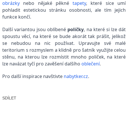
obrázky
nebo nějaké pěkné
tapety
, které sice umí
pohladit estetickou stránku osobnosti, ale tím jejich
funkce končí.
Další variantou jsou oblíbené
poličky
, na které si lze dát
spoustu věcí, na které se bude akorát tak prášit, jelikož
se nebudou na nic používat. Upravujte své malé
teritorium s rozmyslem a klidně pro šatník využijte celou
stěnu, na kterou lze rozmístit mnoho poliček, na které
lze navázat tyčí pro zavěšení dalšího
oblečení
.
Pro další inspirace navštivte
nabytker.cz
.
SDÍLET
Facebook
X
LinkedIn
Email