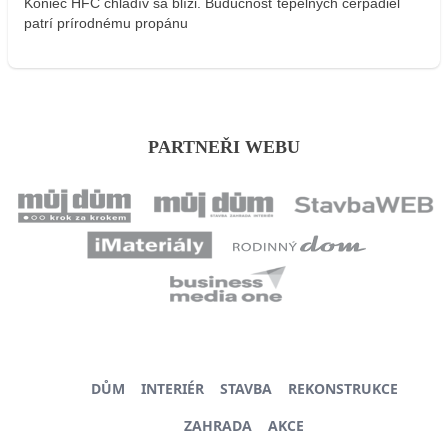
Koniec HFC chladív sa blíži. Budúcnosť tepelných čerpadiel
patrí prírodnému propánu
PARTNEŘI WEBU
DŮM
INTERIÉR
STAVBA
REKONSTRUKCE
ZAHRADA
AKCE