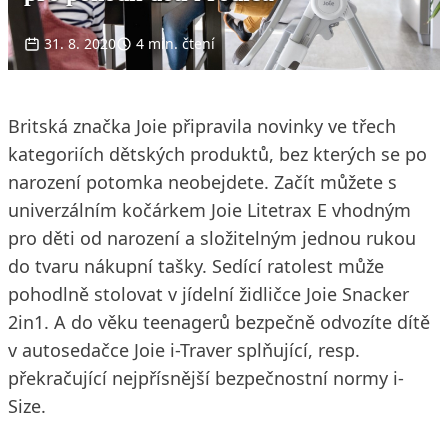
31. 8. 2020
4 min. čtení
Britská značka Joie připravila novinky ve třech
kategoriích dětských produktů, bez kterých se po
narození potomka neobejdete. Začít můžete s
univerzálním kočárkem Joie Litetrax E vhodným
pro děti od narození a složitelným jednou rukou
do tvaru nákupní tašky. Sedící ratolest může
pohodlně stolovat v jídelní židličce Joie Snacker
2in1. A do věku teenagerů bezpečně odvozíte dítě
v autosedačce Joie i-Traver splňující, resp.
překračující nejpřísnější bezpečnostní normy i-
Size.