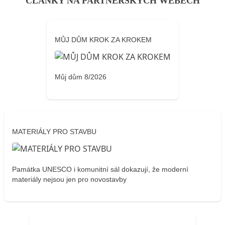
ČLÁNKY NA PARTNERSKÝCH WEBECH
MŮJ DŮM KROK ZA KROKEM
Můj dům 8/2026
MATERIÁLY PRO STAVBU
Památka UNESCO i komunitní sál dokazují, že moderní
materiály nejsou jen pro novostavby