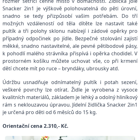
rozměr šetřící cenné místo v domácnosti. Židlička Joie
Snacker 2in1 je výškově polohovatelná do pěti úrovní,
snadno se tedy přizpůsobí vašim potřebám. Do tří
možných vzdáleností od těla dítěte lze nastavit také
pultík a tři polohy sklonu nabízejí i zádové opěrky pro
případný odpočinek po jídle. Bezpečné stolování zajistí
měkké, snadno nastavitelné, ale pevné pětibodové pásy,
k pohodlí malého strávníka přispívá i opěrka chodidel. V
prostorném košíku můžete uchovat vše, co při krmení
dětí chcete mít po ruce – bryndáky, ubrousky atd.
Údržbu usnadňuje odnímatelný pultík i potah sezení,
veškeré povrchy lze otírat. Židle je vyrobena z vysoce
kvalitních materiálů, základem je lehký a odolný hliníkový
rám s neklouzavou úpravou. Jídelní židlička Snacker 2in1
je určená pro děti od 6 měsíců do 15 kg.
Orientační cena 2.310,- Kč.