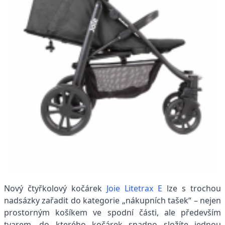
Nový čtyřkolový kočárek
Joie Litetrax E
lze s trochou
nadsázky zařadit do kategorie „nákupních tašek“ – nejen
prostorným košíkem ve spodní části, ale především
tvarem, do kterého kočárek snadno složíte jednou