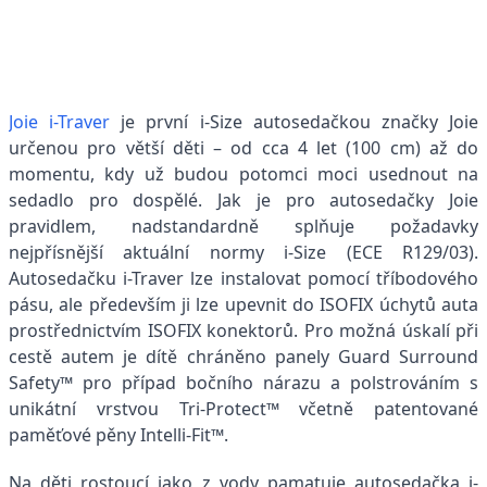
Joie i-Traver
je první i-Size autosedačkou značky Joie
určenou pro větší děti – od cca 4 let (100 cm) až do
momentu, kdy už budou potomci moci usednout na
sedadlo pro dospělé. Jak je pro autosedačky Joie
pravidlem, nadstandardně splňuje požadavky
nejpřísnější aktuální normy i-Size (ECE R129/03).
Autosedačku i-Traver lze instalovat pomocí tříbodového
pásu, ale především ji lze upevnit do ISOFIX úchytů auta
prostřednictvím ISOFIX konektorů. Pro možná úskalí při
cestě autem je dítě chráněno panely Guard Surround
Safety™ pro případ bočního nárazu a polstrováním s
unikátní vrstvou Tri-Protect™ včetně patentované
paměťové pěny Intelli-Fit™.
Na děti rostoucí jako z vody pamatuje autosedačka i-