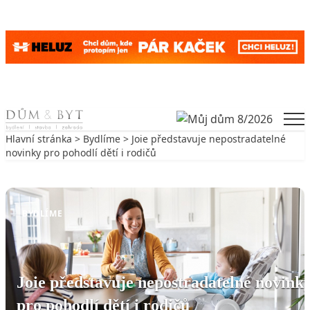
Skip to content
Men
Hlavní stránka
>
Bydlíme
> Joie představuje nepostradatelné
novinky pro pohodlí dětí i rodičů
Zpět na Bydlíme
BYDLÍME
Joie představuje nepostradatelné novink
pro pohodlí dětí i rodičů