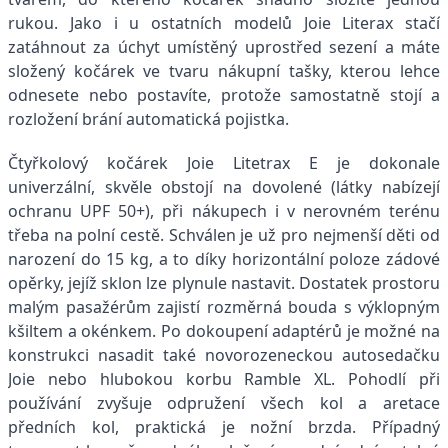
rukou. Jako i u ostatních modelů Joie Literax stačí
zatáhnout za úchyt umístěný uprostřed sezení a máte
složený kočárek ve tvaru nákupní tašky, kterou lehce
odnesete nebo postavíte, protože samostatně stojí a
rozložení brání automatická pojistka.
Čtyřkolový kočárek Joie Litetrax E je dokonale
univerzální, skvěle obstojí na dovolené (látky nabízejí
ochranu UPF 50+), při nákupech i v nerovném terénu
třeba na polní cestě. Schválen je už pro nejmenší děti od
narození do 15 kg, a to díky horizontální poloze zádové
opěrky, jejíž sklon lze plynule nastavit. Dostatek prostoru
malým pasažérům zajistí rozměrná bouda s výklopným
kšiltem a okénkem. Po dokoupení adaptérů je možné na
konstrukci nasadit také novorozeneckou autosedačku
Joie nebo hlubokou korbu Ramble XL. Pohodlí při
používání zvyšuje odpružení všech kol a aretace
předních kol, praktická je nožní brzda. Případný