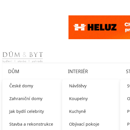
Skip to content
DŮM
INTERIÉR
S
České domy
Návštěvy
S
Zahraniční domy
Koupelny
O
Jak bydlí celebrity
Kuchyně
P
Stavba a rekonstrukce
Obývací pokoje
P