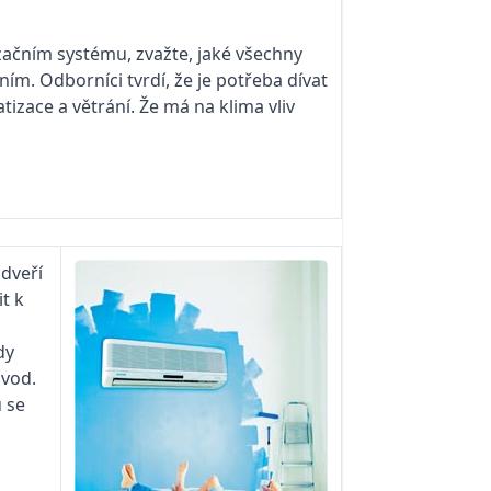
začním systému, zvažte, jaké všechny
ím. Odborníci tvrdí, že je potřeba dívat
izace a větrání. Že má na klima vliv
dveří
t k
dy
dvod.
 se