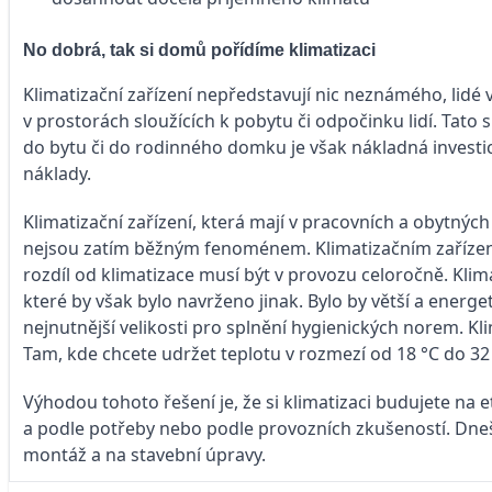
No dobrá, tak si domů pořídíme klimatizaci
Klimatizační zařízení nepředstavují nic neznámého, lidé 
v prostorách sloužících k pobytu či odpočinku lidí. Tato 
do bytu či do rodinného domku je však nákladná investic
náklady.
Klimatizační zařízení, která mají v pracovních a obytných
nejsou zatím běžným fenoménem. Klimatizačním zařízení
rozdíl od klimatizace musí být v provozu celoročně. Klim
které by však bylo navrženo jinak. Bylo by větší a energe
nejnutnější velikosti pro splnění hygienických norem. Kl
Tam, kde chcete udržet teplotu v rozmezí od 18 °C do 32
Výhodou tohoto řešení je, že si klimatizaci budujete na 
a podle potřeby nebo podle provozních zkušeností. Dneš
montáž a na stavební úpravy.