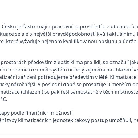
v Česku je často znají z pracovního prostředí a z obchodních
situace se ale s největší pravděpodobností kvůli aktuálnímu 
e, která vyžaduje nejenom kvalifikovanou obsluhu a údržbu,
 prostorách především zlepšit klima pro lidi, se označují jak
m budeme rozumět systém určený zejména na chlazení vzduch
atizační zařízení potřebujeme především v létě. Klimatizace 
ticky náročnější. V poslední době se prosazuje u menších obj
imatizace (chlazení) se pak řeší samostatně v těch místnoste
 °C.
etapy podle finančních možností
ní typy klimatizačních jednotek takový postup umožňují, n