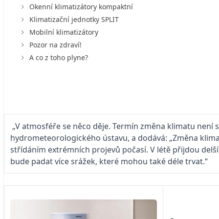
Okenní klimatizátory kompaktní
Klimatizační jednotky SPLIT
Mobilní klimatizátory
Pozor na zdraví!
A co z toho plyne?
„V atmosféře se něco děje. Termín změna klimatu není sc
hydrometeorologického ústavu, a dodává: „Změna klimatu
střídáním extrémních projevů počasí. V létě přijdou del
bude padat více srážek, které mohou také déle trvat.“