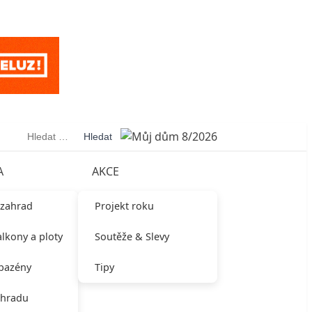
Vyhledávání
A
AKCE
 zahrad
Projekt roku
alkony a ploty
Soutěže & Slevy
 bazény
Tipy
ahradu