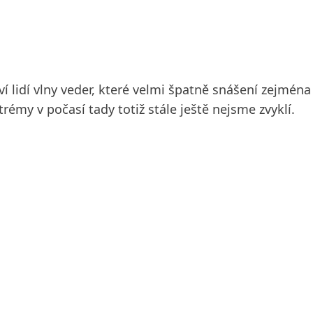
ví lidí vlny veder, které velmi špatně snášení zejmén
émy v počasí tady totiž stále ještě nejsme zvyklí.