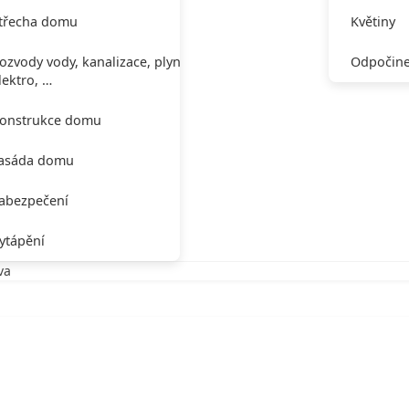
třecha domu
Květiny
ozvody vody, kanalizace, plynu,
Odpočine
lektro, …
onstrukce domu
asáda domu
abezpečení
ytápění
va
a