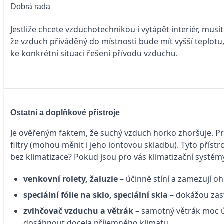
Dobrá rada
Jestliže chcete vzduchotechnikou i vytápět interiér, musí
že vzduch přiváděný do místnosti bude mít vyšší teplotu,
ke konkrétní situaci řešení přívodu vzduchu.
Ostatní a doplňkové přístroje
Je ověřeným faktem, že suchý vzduch horko zhoršuje. Pr
filtry (mohou měnit i jeho iontovou skladbu). Tyto přístr
bez klimatizace? Pokud jsou pro vás klimatizační systémy 
venkovní rolety, žaluzie
– účinně stíní
a zamezují oh
speciální fólie na sklo, speciální skla
–
dokážou zast
zvlhčovač vzduchu a větrák
– samotný
větrák moc ú
dosáhnout docela příjemného klimatu