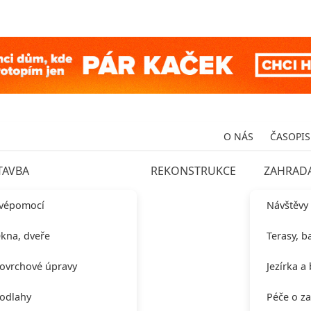
O NÁS
ČASOPIS
TAVBA
REKONSTRUKCE
ZAHRAD
vépomocí
Návštěvy
kna, dveře
Terasy, b
ovrchové úpravy
Jezírka a
odlahy
Péče o z