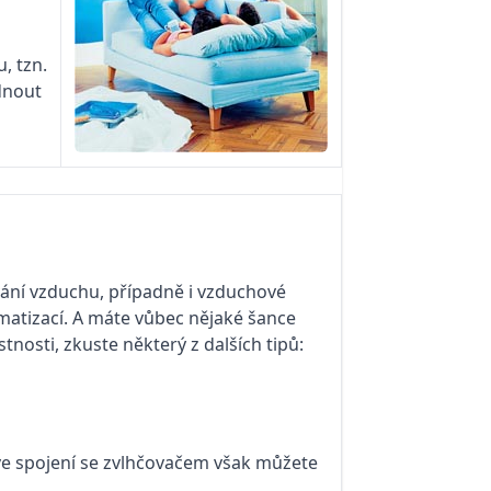
, tzn.
dnout
vání vzduchu, případně i vzduchové
limatizací. A máte vůbec nějaké šance
stnosti, zkuste některý z dalších tipů:
ve spojení
se zvlhčovačem však můžete