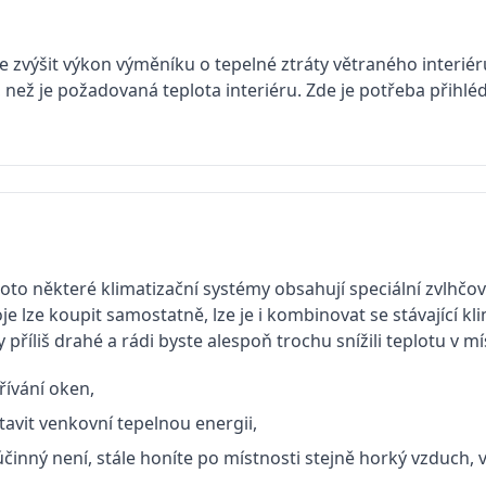
te zvýšit výkon výměníku o tepelné ztráty větraného interiéru
 než je požadovaná teplota interiéru. Zde je potřeba přihlé
oto některé klimatizační systémy obsahují speciální zvlhčo
oje lze koupit samostatně, lze je i kombinovat se stávající k
příliš drahé a rádi byste alespoň trochu snížili teplotu v mí
řívání oken,
avit venkovní tepelnou energii,
činný není, stále honíte po místnosti stejně horký vzduch, 