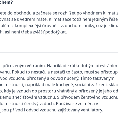
uchem?
dete do obchodu a začnete se rozhlížet po vhodném klimati
vnat se s vedrem máte. Klimatizace totiž není jediným řešen
oblém z komplexnější úrovně – vzduchotechniky, což je klimat
h, asi není třeba zvlášť podotýkat.
ro přirozeným větráním. Například krátkodobým otevíráním 
nu. Pokud to nestačí, a nestačí to často, musí se přistoupi
řívod vzduchu přirozený a odvod nucený. Tímto takzvaným
 místnosti, například malé kuchyně, sociální zařízení, skla
, kdy je vzduch do prostoru vháněný a přirozený je jeho o
elkému znečišťování vzduchu. S přívodem čerstvého vzduchu
í do místnosti čerstvý vzduch. Používá se zejména v
jsou přívod i odvod vzduchu zajišťovány ventilátory.