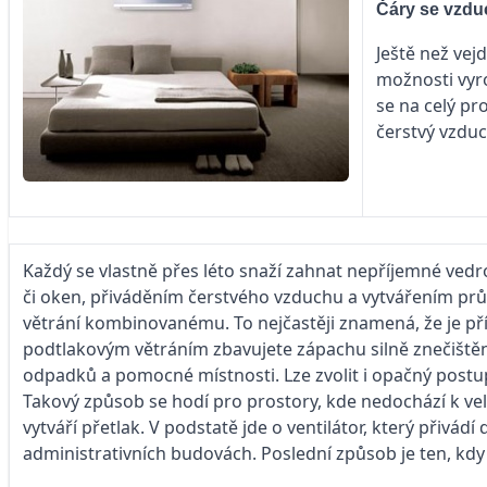
Čáry se vzd
Ještě než vej
možnosti vyro
se na celý pr
čerstvý vzduc
Každý se vlastně přes léto snaží zahnat nepříjemné ved
či oken, přiváděním čerstvého vzduchu a vytvářením průva
větrání kombinovanému. To nejčastěji znamená, že je p
podtlakovým větráním zbavujete zápachu silně znečištěné
odpadků a pomocné místnosti. Lze zvolit i opačný postup
Takový způsob se hodí pro prostory, kde nedochází k v
vytváří přetlak. V podstatě jde o ventilátor, který přivád
administrativních budovách. Poslední způsob je ten, kdy 