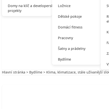
Domy na klíč a developerské
Ložnice
S
projekty
Dětské pokoje
R
e
Domácí fitness
K
Pracovny
F
Šatny a prádelny
Z
Bydlíme
V
Hlavní stránka
>
Bydlíme
> Klima, klimatizace, stále užívanější slo
Zpět na Bydlíme
BYDLÍME
Klima, klimatizace, stále užívanější slov