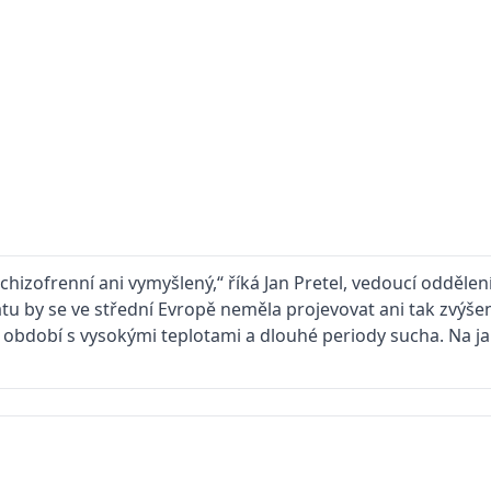
hizofrenní ani vymyšlený,“ říká Jan Pretel, vedoucí odděle
 by se ve střední Evropě neměla projevovat ani tak zvýšení
ší období s vysokými teplotami a dlouhé periody sucha. Na j