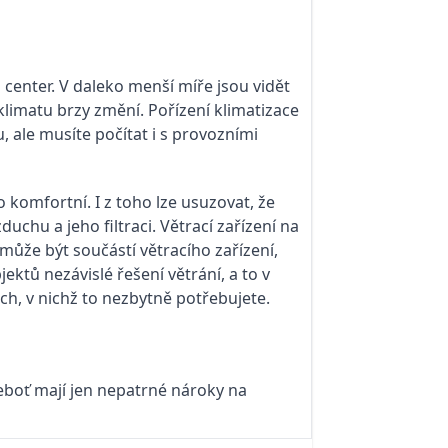
 center. V daleko menší míře jsou vidět
klimatu brzy změní. Pořízení klimatizace
 ale musíte počítat i s provozními
o komfortní. I z toho lze usuzovat, že
u a jeho filtraci. Větrací zařízení na
může být součástí větracího zařízení,
ektů nezávislé řešení větrání, a to v
ch, v nichž to nezbytně potřebujete.
eboť mají jen nepatrné nároky na